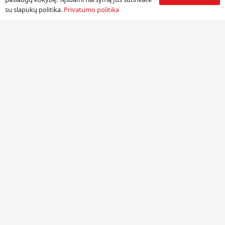
su slapukų politika.
Privatumo politika
Informacija
Apie mus
Paslaugos
Pristatymas
Naudinga informacija
Kontaktai
Kontaktai
UAB „Jolgena”
Kodas: 125668396.
PVM mokėtojo kodas: LT256683917.
Duomenų tvarkytojas: Juridinių asmenų registras.