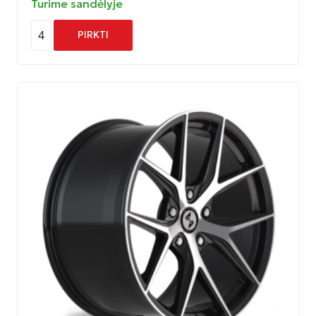
Turime sandėlyje
4
PIRKTI