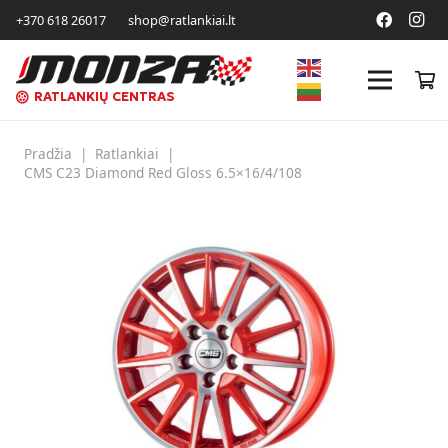
+370 618 26017
shop@ratlankiai.lt
RATLANKIŲ CENTRAS
Pradžia
|
Ratlankiai
|
CMS C23 Diamond Red Gloss 6.5×16/4/108