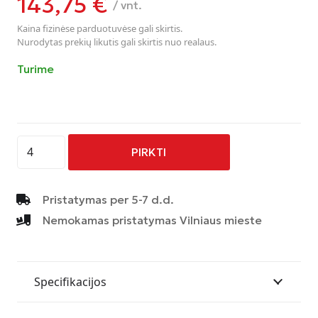
143,75
€
/ vnt.
Kaina fizinėse parduotuvėse gali skirtis.
Nurodytas prekių likutis gali skirtis nuo realaus.
Turime
produkto
PIRKTI
kiekis:
CMS
C23
Pristatymas per 5-7 d.d.
Diamond
Nemokamas pristatymas Vilniaus mieste
Red
Gloss
6.5x16/4/108
Specifikacijos