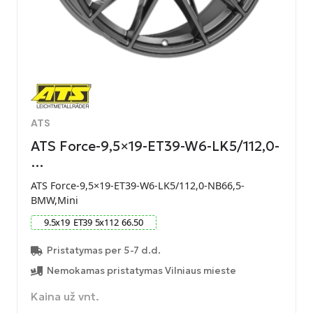
ATS
ATS Force-9,5×19-ET39-W6-LK5/112,0-
…
ATS Force-9,5×19-ET39-W6-LK5/112,0-NB66,5-
BMW,Mini
9.5
x
19
ET
39
5
x
112
66.50
Pristatymas per 5-7 d.d.
Nemokamas pristatymas Vilniaus mieste
Kaina už vnt.