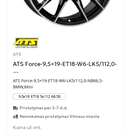
ATS
ATS Force-9,5×19-ET18-W6-LK5/112,0-
…
ATS Force-9,5×19-ET18-W6-LK5/112,0-NB66,5-
BMW,Mini
9.5
x
19
ET
18
5
x
112
66.50
Pristatymas per 5-7 d.d.
Nemokamas pristatymas Vilniaus mieste
Kaina už vnt.