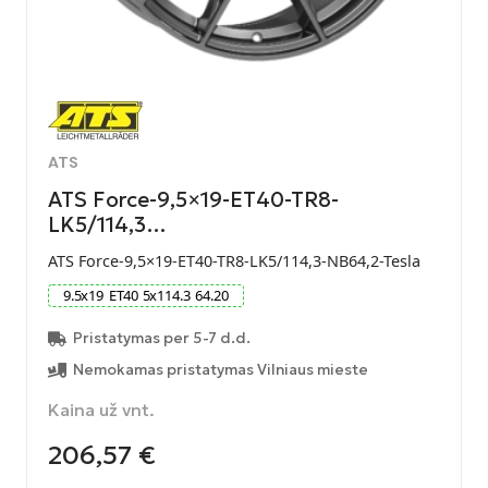
ATS
ATS Force-9,5×19-ET40-TR8-
LK5/114,3…
ATS Force-9,5×19-ET40-TR8-LK5/114,3-NB64,2-Tesla
9.5
x
19
ET
40
5
x
114.3
64.20
Pristatymas per 5-7 d.d.
Nemokamas pristatymas Vilniaus mieste
Kaina už vnt.
206,57
€