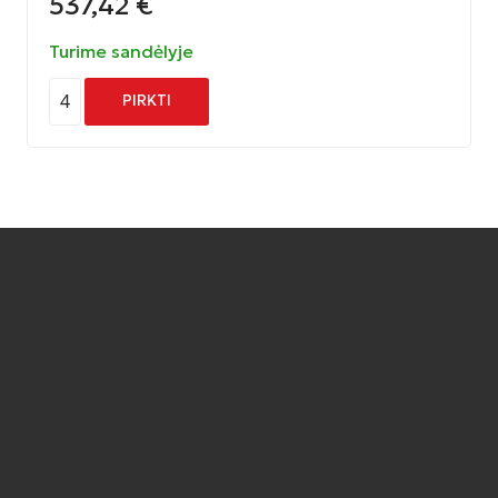
537,42
€
Turime sandėlyje
4
PIRKTI