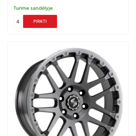
Turime sandėlyje
4
PIRKTI