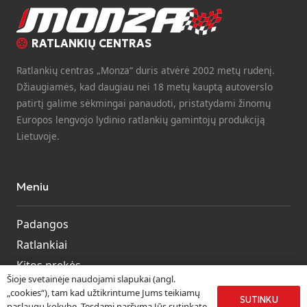
RATLANKIŲ CENTRAS
Ratlankių centras „Monza“ duris atvėrė 2002 metų rudenį.
Džiaugiamės, kad daugiau nei 18 metų kauptą autoverslo
patirtį galime sėkmingai panaudoti, pristatydami žinomų
Europos lengvojo lydinio ratlankių gamintojų produkciją
Lietuvoje.
Meniu
Padangos
Ratlankiai
Kitos prekės
Šioje svetainėje naudojami slapukai (angl.
Paslaugos
„cookies“), tam kad užtikrintume Jums teikiamų
SUTINKU
paslaugų kokybę. Tęsdami naršymą Jūs sutinkate