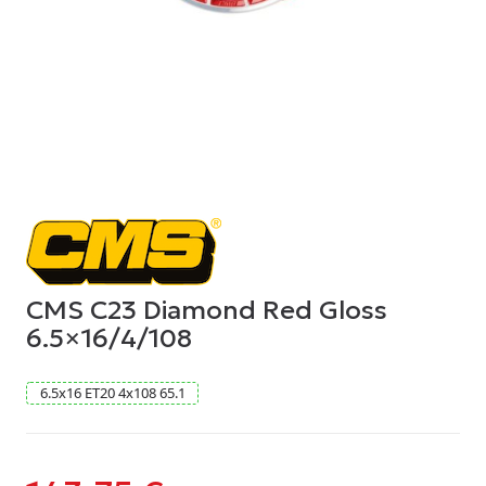
CMS C23 Diamond Red Gloss
6.5×16/4/108
6.5
x
16
ET20
4
x
108
65.1