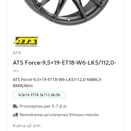
ATS
ATS Force-9,5×19-ET18-W6-LK5/112,0-
…
ATS Force-9,5×19-ET18-W6-LK5/112,0-NB66,5-
BMW,Mini
9.5
x
19
ET
18
5
x
112
66.50
Pristatymas per 5-7 d.d.
Nemokamas pristatymas Vilniaus mieste
Kaina už vnt.