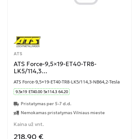
ATS
ATS Force-9,5×19-ET40-TR8-
LK5/114,3…
ATS Force-9,5×19-ET40-TR8-LK5/114,3-NB64,2-Tesla
9.5
x
19
ET
40.00
5
x
114.3
64.20
Pristatymas per 5-7 d.d.
Nemokamas pristatymas Vilniaus mieste
Kaina už vnt.
218,90
€