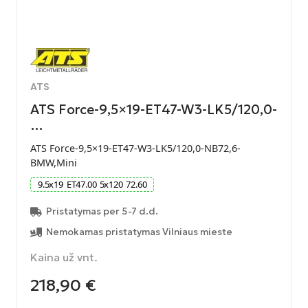
ATS
ATS Force-9,5×19-ET47-W3-LK5/120,0-
…
ATS Force-9,5×19-ET47-W3-LK5/120,0-NB72,6-
BMW,Mini
9.5
x
19
ET
47.00
5
x
120
72.60
Pristatymas per 5-7 d.d.
Nemokamas pristatymas Vilniaus mieste
Kaina už vnt.
218,90
€