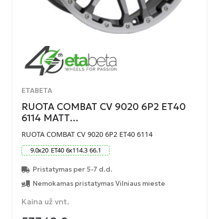
ETABETA
RUOTA COMBAT CV 9020 6P2 ET40
6114 MATT…
RUOTA COMBAT CV 9020 6P2 ET40 6114
9.0
x
20
ET
40
6
x
114.3
66.1
Pristatymas per 5-7 d.d.
Nemokamas pristatymas Vilniaus mieste
Kaina už vnt.