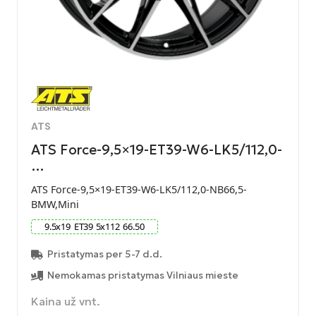
ATS
ATS Force-9,5×19-ET39-W6-LK5/112,0-
…
ATS Force-9,5×19-ET39-W6-LK5/112,0-NB66,5-
BMW,Mini
9.5
x
19
ET
39
5
x
112
66.50
Pristatymas per 5-7 d.d.
Nemokamas pristatymas Vilniaus mieste
Kaina už vnt.