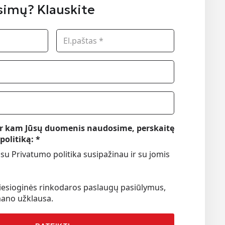
simų? Klauskite
 ir kam Jūsų duomenis naudosime, perskaitę
politiką:
*
 su Privatumo politika susipažinau ir su jomis
tiesioginės rinkodaros paslaugų pasiūlymus,
mano užklausa.