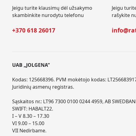
Jeigu turite klausimų dėl užsakymo
Jeigu turi
skambinkite nurodytu telefonu
rašykite n
+370 618 26017
info@rat
UAB „JOLGENA”
Kodas: 125668396. PVM mokėtojo kodas: LT256683917
Juridinių asmenų registras.
Sąskaitos nr.: LT96 7300 0100 0244 4959, AB SWEDBAN
SWIFT: HABALT22.
I – V 8.30 – 17.30
VI 9.00 – 15.00
VII Nedirbame.