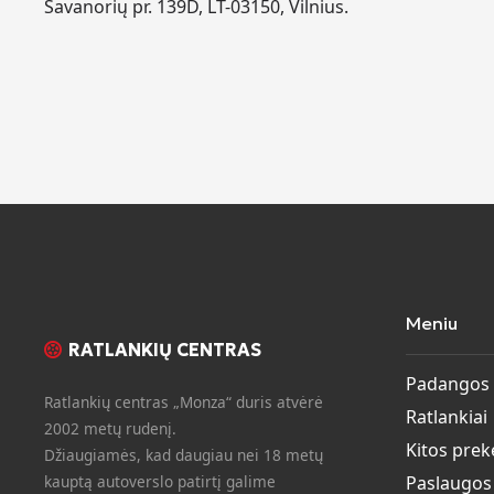
Savanorių pr. 139D, LT-03150, Vilnius.
Meniu
RATLANKIŲ CENTRAS
Padangos
Ratlankių centras „Monza“ duris atvėrė
Ratlankiai
2002 metų rudenį.
Kitos prek
Džiaugiamės, kad daugiau nei 18 metų
kauptą autoverslo patirtį galime
Paslaugos