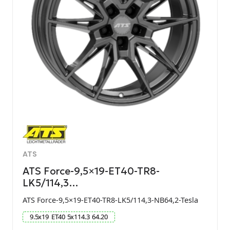
ATS
ATS Force-9,5×19-ET40-TR8-
LK5/114,3…
ATS Force-9,5×19-ET40-TR8-LK5/114,3-NB64,2-Tesla
9.5
x
19
ET
40
5
x
114.3
64.20