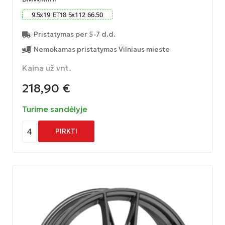
9.5
x
19
ET
18
5
x
112
66.50
Pristatymas per 5-7 d.d.
Nemokamas pristatymas Vilniaus mieste
Kaina už vnt.
218,90
€
Turime sandėlyje
4
PIRKTI