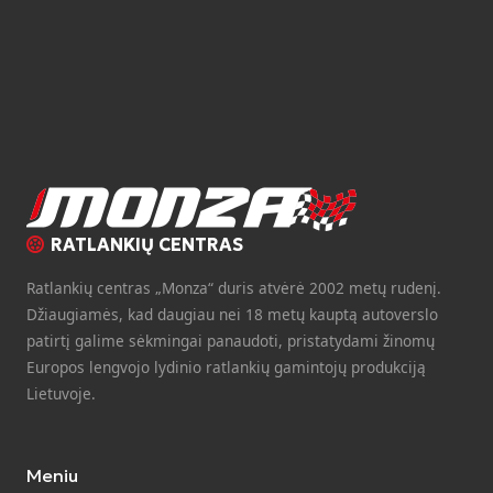
RATLANKIŲ CENTRAS
Ratlankių centras „Monza“ duris atvėrė 2002 metų rudenį.
Džiaugiamės, kad daugiau nei 18 metų kauptą autoverslo
patirtį galime sėkmingai panaudoti, pristatydami žinomų
Europos lengvojo lydinio ratlankių gamintojų produkciją
Lietuvoje.
Meniu