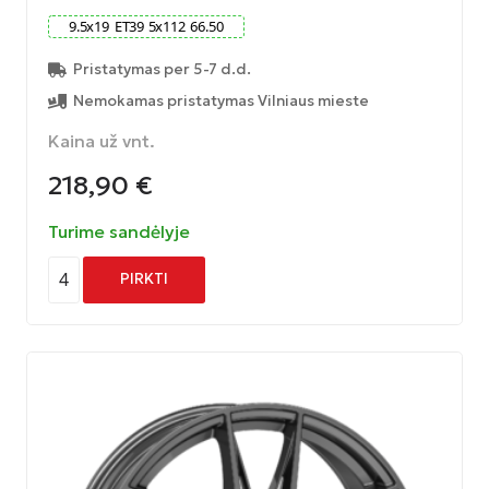
9.5
x
19
ET
39
5
x
112
66.50
Pristatymas per 5-7 d.d.
Nemokamas pristatymas Vilniaus mieste
Kaina už vnt.
218,90
€
Turime sandėlyje
4
PIRKTI