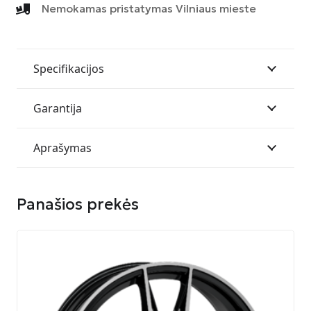
CV
Nemokamas pristatymas Vilniaus mieste
9020
6P2
ET40
6114
Specifikacijos
MATT
BLACK
Garantija
Aprašymas
Panašios prekės