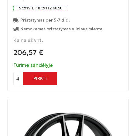
9.5
x
19
ET
18
5
x
112
66.50
Pristatymas per 5-7 d.d.
Nemokamas pristatymas Vilniaus mieste
Kaina už vnt.
206,57
€
Turime sandėlyje
4
PIRKTI