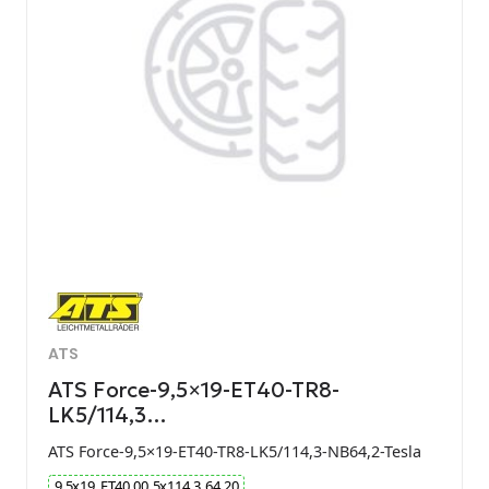
ATS
ATS Force-9,5×19-ET40-TR8-
LK5/114,3…
ATS Force-9,5×19-ET40-TR8-LK5/114,3-NB64,2-Tesla
9.5
x
19
ET
40.00
5
x
114.3
64.20