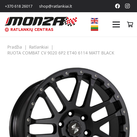
+370 618 26017
shop@ratlankiai.lt
RATLANKIŲ CENTRAS
Pradžia
|
Ratlankiai
|
RUOTA COMBAT CV 9020 6P2 ET40 6114 MATT BLACK