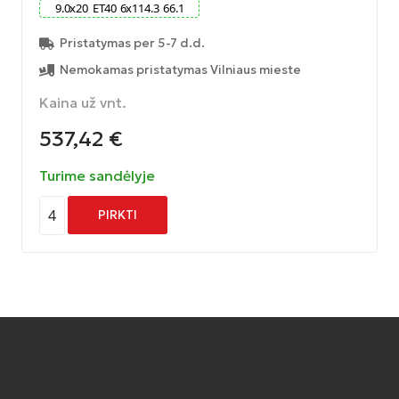
9.0
x
20
ET
40
6
x
114.3
66.1
Pristatymas per 5-7 d.d.
Nemokamas pristatymas Vilniaus mieste
Kaina už vnt.
537,42
€
Turime sandėlyje
4
PIRKTI