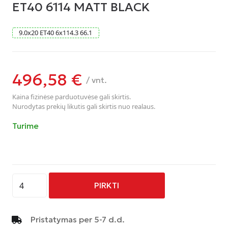
ET40 6114 MATT BLACK
9.0
x
20
ET40
6
x
114.3
66.1
496,58
€
/ vnt.
Kaina fizinėse parduotuvėse gali skirtis.
Nurodytas prekių likutis gali skirtis nuo realaus.
Turime
produkto
PIRKTI
kiekis:
RUOTA
COMBAT
Pristatymas per 5-7 d.d.