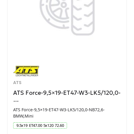
ATS
ATS Force-9,5×19-ET47-W3-LK5/120,0-
…
ATS Force-9,5×19-ET47-W3-LK5/120,0-NB72,6-
BMW,Mini
9.5
x
19
ET
47.00
5
x
120
72.60