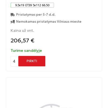
9.5
x
19
ET
39
5
x
112
66.50
Pristatymas per 5-7 d.d.
Nemokamas pristatymas Vilniaus mieste
Kaina už vnt.
206,57
€
Turime sandėlyje
4
PIRKTI