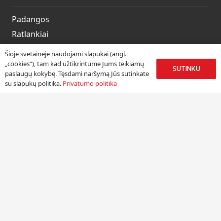
Padangos
Ratlankiai
Kitos prekės
Šioje svetainėje naudojami slapukai (angl.
Paslaugos
„cookies“), tam kad užtikrintume Jums teikiamų
SUTINKU
paslaugų kokybę. Tęsdami naršymą Jūs sutinkate
su slapukų politika.
Privatumo politika
Informacija
Apie mus
Paslaugos
Pristatymas
Naudinga informacija
Kontaktai