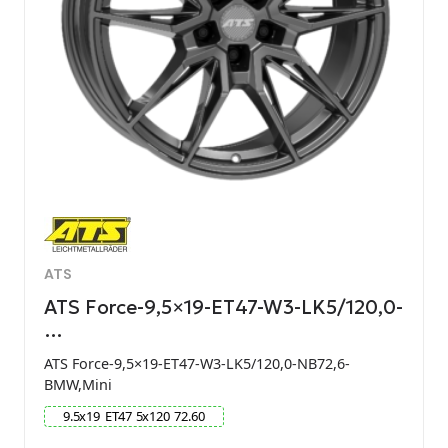
ATS
ATS Force-9,5×19-ET47-W3-LK5/120,0-
…
ATS Force-9,5×19-ET47-W3-LK5/120,0-NB72,6-
BMW,Mini
9.5
x
19
ET
47
5
x
120
72.60