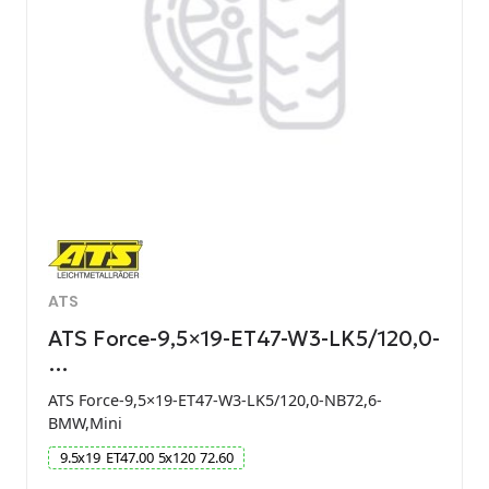
ATS
ATS Force-9,5×19-ET47-W3-LK5/120,0-
…
ATS Force-9,5×19-ET47-W3-LK5/120,0-NB72,6-
BMW,Mini
9.5
x
19
ET
47.00
5
x
120
72.60