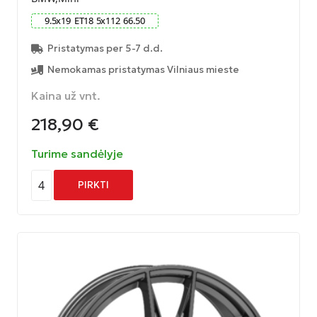
9.5
x
19
ET
18
5
x
112
66.50
Pristatymas per 5-7 d.d.
Nemokamas pristatymas Vilniaus mieste
Kaina už vnt.
218,90
€
Turime sandėlyje
4
PIRKTI