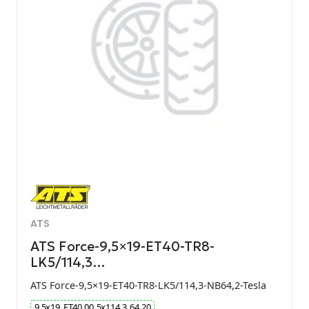
ATS
ATS Force-9,5×19-ET40-TR8-
LK5/114,3…
ATS Force-9,5×19-ET40-TR8-LK5/114,3-NB64,2-Tesla
9.5
x
19
ET
40.00
5
x
114.3
64.20