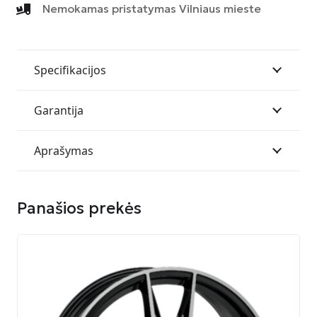
9020
Nemokamas pristatymas Vilniaus mieste
6P2
ET40
6114
BLA
Specifikacijos
MATT
BLACK
Garantija
Aprašymas
Panašios prekės