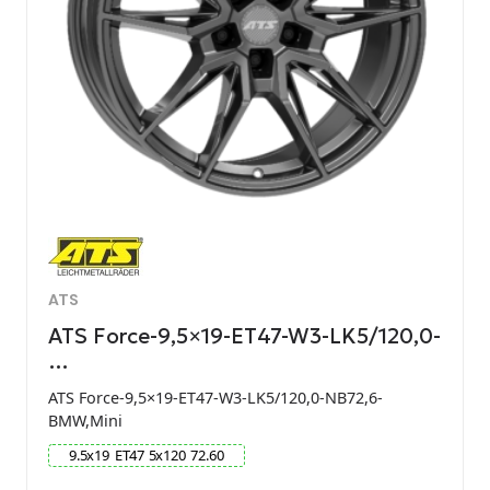
ATS
ATS Force-9,5×19-ET47-W3-LK5/120,0-
…
ATS Force-9,5×19-ET47-W3-LK5/120,0-NB72,6-
BMW,Mini
9.5
x
19
ET
47
5
x
120
72.60