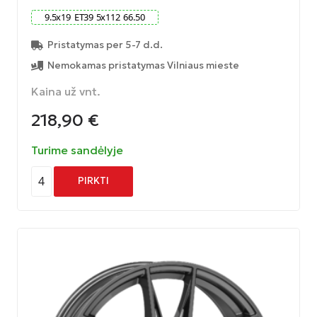
9.5
x
19
ET
39
5
x
112
66.50
Pristatymas per 5-7 d.d.
Nemokamas pristatymas Vilniaus mieste
Kaina už vnt.
218,90
€
Turime sandėlyje
4
PIRKTI