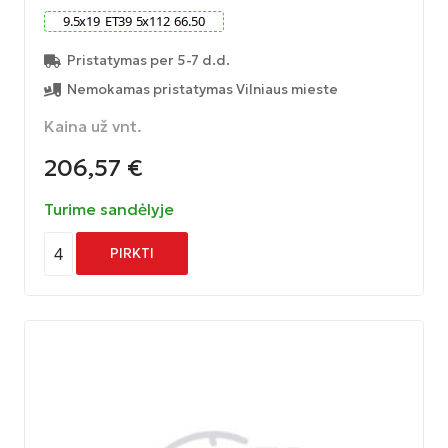
9.5
x
19
ET
39
5
x
112
66.50
Pristatymas per 5-7 d.d.
Nemokamas pristatymas Vilniaus mieste
Kaina už vnt.
206,57
€
Turime sandėlyje
4
PIRKTI