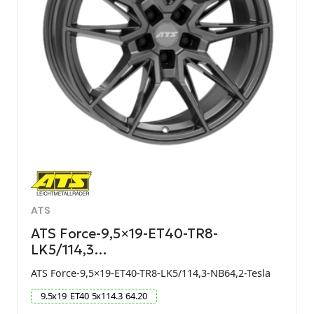
ATS
ATS Force-9,5×19-ET40-TR8-
LK5/114,3…
ATS Force-9,5×19-ET40-TR8-LK5/114,3-NB64,2-Tesla
9.5
x
19
ET
40
5
x
114.3
64.20