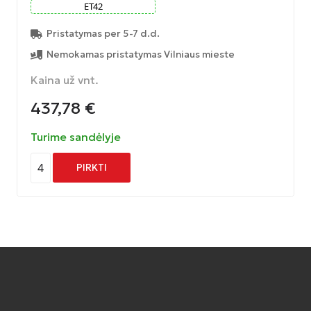
ET
42
Pristatymas per 5-7 d.d.
Nemokamas pristatymas Vilniaus mieste
Kaina už vnt.
437,78
€
Turime sandėlyje
4
PIRKTI