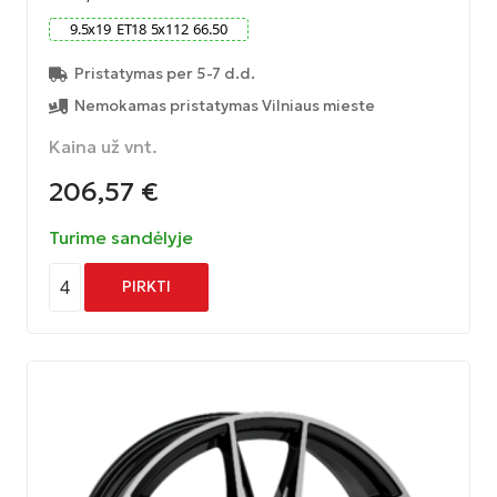
9.5
x
19
ET
18
5
x
112
66.50
Pristatymas per 5-7 d.d.
Nemokamas pristatymas Vilniaus mieste
Kaina už vnt.
206,57
€
Turime sandėlyje
4
PIRKTI