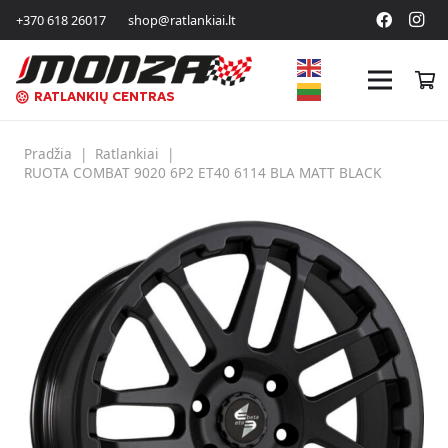
+370 618 26017
shop@ratlankiai.lt
RATLANKIŲ CENTRAS
Pradžia
|
Ratlankiai
|
RUOTA COMBAT 9020 6P2 ET40 6114 BLA MATT BLACK