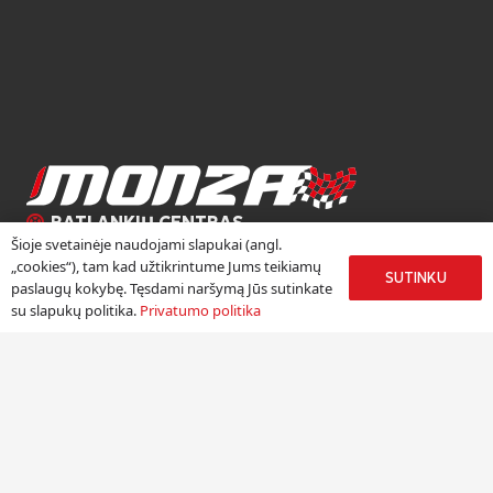
RATLANKIŲ CENTRAS
Šioje svetainėje naudojami slapukai (angl.
Ratlankių centras „Monza“ duris atvėrė 2002 metų rudenį.
„cookies“), tam kad užtikrintume Jums teikiamų
SUTINKU
paslaugų kokybę. Tęsdami naršymą Jūs sutinkate
Džiaugiamės, kad daugiau nei 18 metų kauptą autoverslo
su slapukų politika.
Privatumo politika
patirtį galime sėkmingai panaudoti, pristatydami žinomų
Europos lengvojo lydinio ratlankių gamintojų produkciją
Lietuvoje.
Meniu