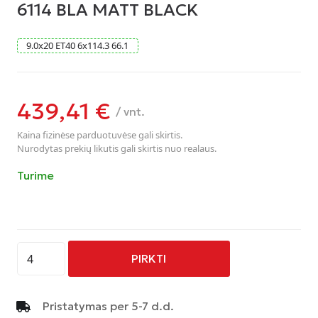
6114 BLA MATT BLACK
9.0
x
20
ET40
6
x
114.3
66.1
439,41
€
/ vnt.
Kaina fizinėse parduotuvėse gali skirtis.
Nurodytas prekių likutis gali skirtis nuo realaus.
Turime
produkto
PIRKTI
kiekis:
RUOTA
COMBAT
Pristatymas per 5-7 d.d.