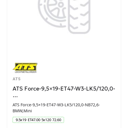
ATS
ATS Force-9,5×19-ET47-W3-LK5/120,0-
…
ATS Force-9,5×19-ET47-W3-LK5/120,0-NB72,6-
BMW,Mini
9.5
x
19
ET
47.00
5
x
120
72.60