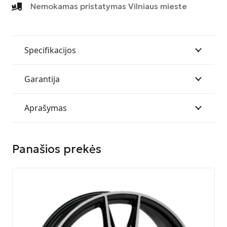
N
Nemokamas pristatymas Vilniaus mieste
9020
5V
ET42,1
5108
Specifikacijos
SIL
SILVER
Garantija
Aprašymas
Panašios prekės