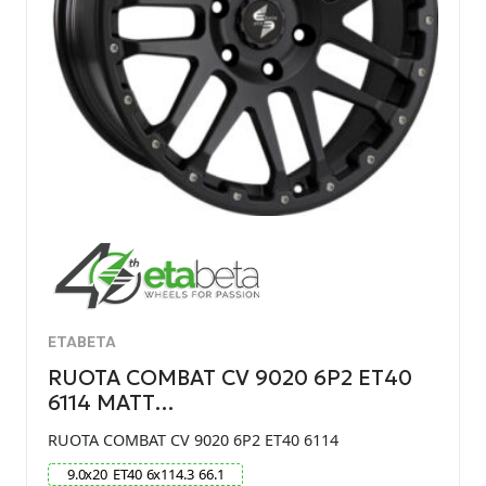
ETABETA
RUOTA COMBAT CV 9020 6P2 ET40
6114 MATT…
RUOTA COMBAT CV 9020 6P2 ET40 6114
9.0
x
20
ET
40
6
x
114.3
66.1