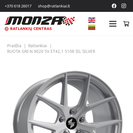
+370 618 26017
shop@ratlankiai.lt
RATLANKIŲ CENTRAS
Pradžia
|
Ratlankiai
|
RUOTA GRI-N 9020 5V ET42,1 5108 SIL SILVER