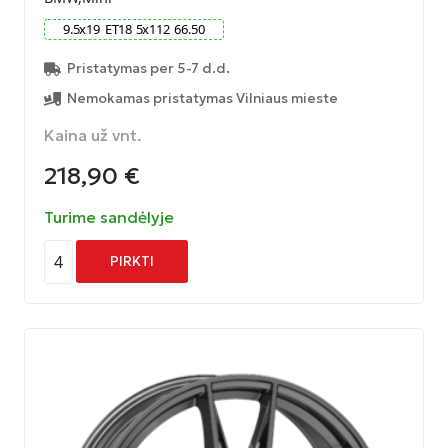
9.5
x
19
ET
18
5
x
112
66.50
Pristatymas per 5-7 d.d.
Nemokamas pristatymas Vilniaus mieste
Kaina už vnt.
218,90
€
Turime sandėlyje
4
PIRKTI