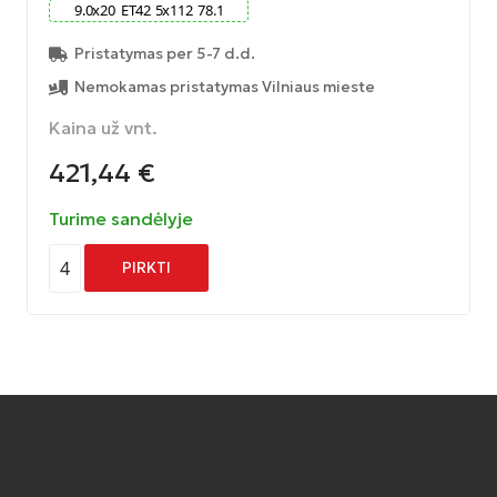
9.0
x
20
ET
42
5
x
112
78.1
Pristatymas per 5-7 d.d.
Nemokamas pristatymas Vilniaus mieste
Kaina už vnt.
421,44
€
Turime sandėlyje
4
PIRKTI