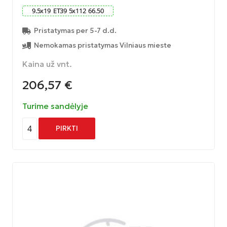
9.5
x
19
ET
39
5
x
112
66.50
Pristatymas per 5-7 d.d.
Nemokamas pristatymas Vilniaus mieste
Kaina už vnt.
206,57
€
Turime sandėlyje
4
PIRKTI