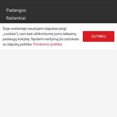
Padangos
Ratlankiai
Kitos prekės
Šioje svetainėje naudojami slapukai (angl.
Paslaugos
„cookies“), tam kad užtikrintume Jums teikiamų
SUTINKU
paslaugų kokybę. Tęsdami naršymą Jūs sutinkate
su slapukų politika.
Privatumo politika
Informacija
Apie mus
Paslaugos
Pristatymas
Naudinga informacija
Kontaktai