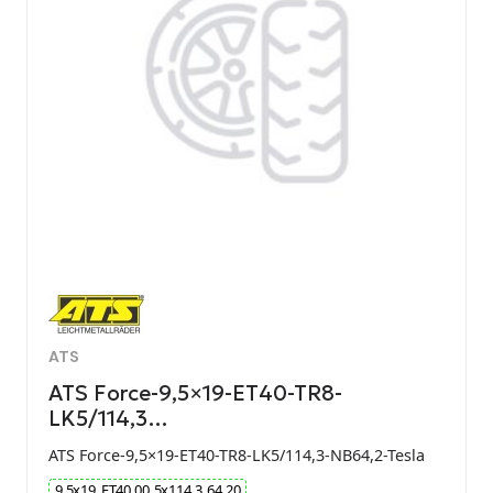
ATS
ATS Force-9,5×19-ET40-TR8-
LK5/114,3…
ATS Force-9,5×19-ET40-TR8-LK5/114,3-NB64,2-Tesla
9.5
x
19
ET
40.00
5
x
114.3
64.20