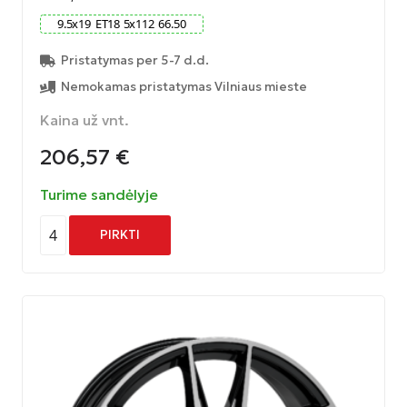
9.5
x
19
ET
18
5
x
112
66.50
Pristatymas per 5-7 d.d.
Nemokamas pristatymas Vilniaus mieste
Kaina už vnt.
206,57
€
Turime sandėlyje
4
PIRKTI