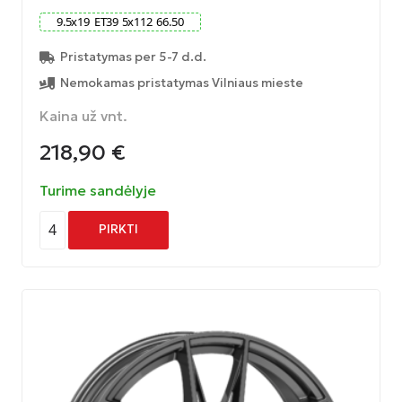
9.5
x
19
ET
39
5
x
112
66.50
Pristatymas per 5-7 d.d.
Nemokamas pristatymas Vilniaus mieste
Kaina už vnt.
218,90
€
Turime sandėlyje
4
PIRKTI