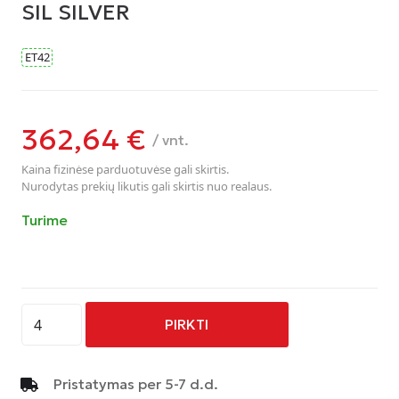
SIL SILVER
ET42
362,64
€
/ vnt.
Kaina fizinėse parduotuvėse gali skirtis.
Nurodytas prekių likutis gali skirtis nuo realaus.
Turime
produkto
PIRKTI
kiekis:
RUOTA
GRI-
Pristatymas per 5-7 d.d.