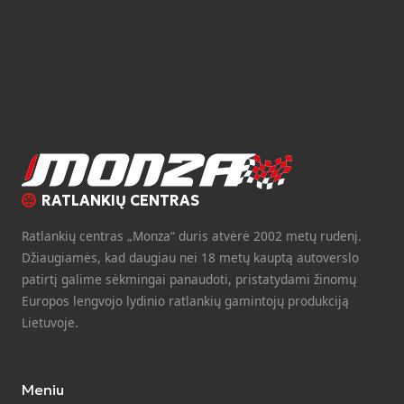
RATLANKIŲ CENTRAS
Ratlankių centras „Monza“ duris atvėrė 2002 metų rudenį.
Džiaugiamės, kad daugiau nei 18 metų kauptą autoverslo
patirtį galime sėkmingai panaudoti, pristatydami žinomų
Europos lengvojo lydinio ratlankių gamintojų produkciją
Lietuvoje.
Meniu