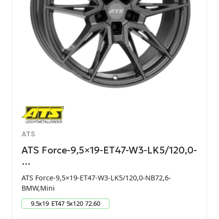
ATS
ATS Force-9,5×19-ET47-W3-LK5/120,0-
…
ATS Force-9,5×19-ET47-W3-LK5/120,0-NB72,6-
BMW,Mini
9.5
x
19
ET
47
5
x
120
72.60