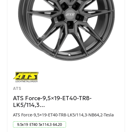
ATS
ATS Force-9,5×19-ET40-TR8-
LK5/114,3…
ATS Force-9,5×19-ET40-TR8-LK5/114,3-NB64,2-Tesla
9.5
x
19
ET
40
5
x
114.3
64.20