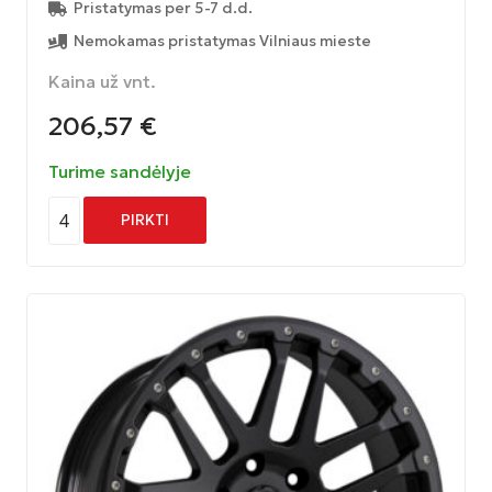
Pristatymas per 5-7 d.d.
Nemokamas pristatymas Vilniaus mieste
Kaina už vnt.
206,57
€
Turime sandėlyje
4
PIRKTI