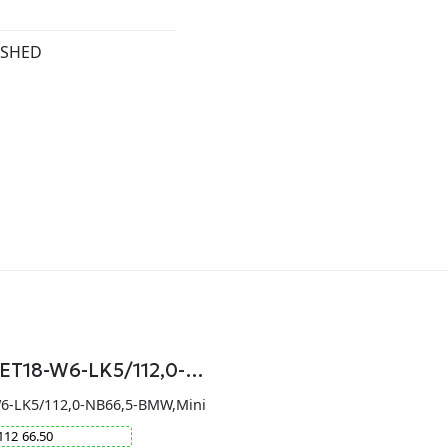
ISHED
-ET18-W6-LK5/112,0-…
W6-LK5/112,0-NB66,5-BMW,Mini
112
66.50