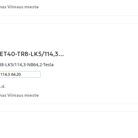
as Vilniaus mieste
-ET40-TR8-LK5/114,3…
R8-LK5/114,3-NB64,2-Tesla
x
114.3
64.20
.d.
as Vilniaus mieste