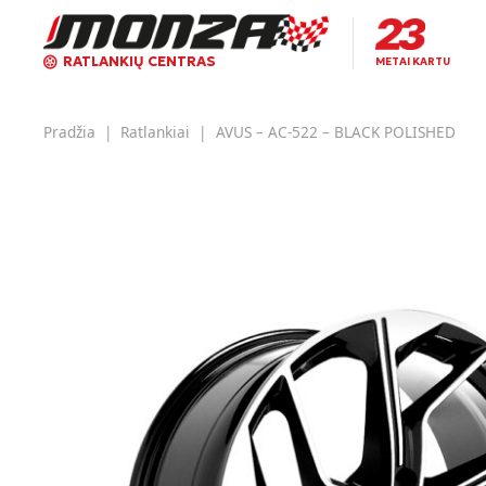
RATLANKIŲ CENTRAS
METAI KARTU
Pradžia
|
Ratlankiai
|
AVUS – AC-522 – BLACK POLISHED