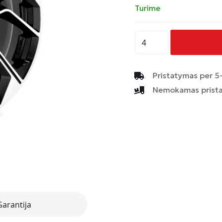
Turime
produkto
kiekis:
AVUS
-
Pristatymas per 5-
AC-
Nemokamas prista
522
-
BLACK
POLISHED
Garantija