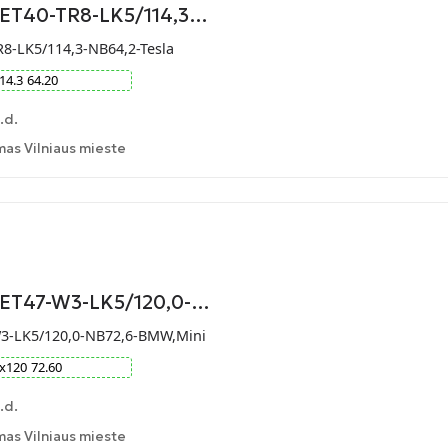
-ET40-TR8-LK5/114,3…
R8-LK5/114,3-NB64,2-Tesla
14.3
64.20
.d.
as Vilniaus mieste
9-ET47-W3-LK5/120,0-…
W3-LK5/120,0-NB72,6-BMW,Mini
x
120
72.60
.d.
as Vilniaus mieste