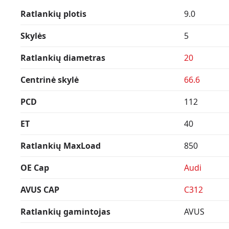
Ratlankių plotis
9.0
Skylės
5
Ratlankių diametras
20
Centrinė skylė
66.6
PCD
112
ET
40
Ratlankių MaxLoad
850
OE Cap
Audi
AVUS CAP
C312
Ratlankių gamintojas
AVUS