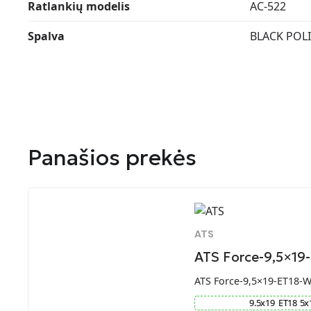
Ratlankių modelis
AC-522
Spalva
BLACK POL
Panašios prekės
ATS
ATS Force-9,5×19
ATS Force-9,5×19-ET18-
9.5
x
19
ET
18
5
x