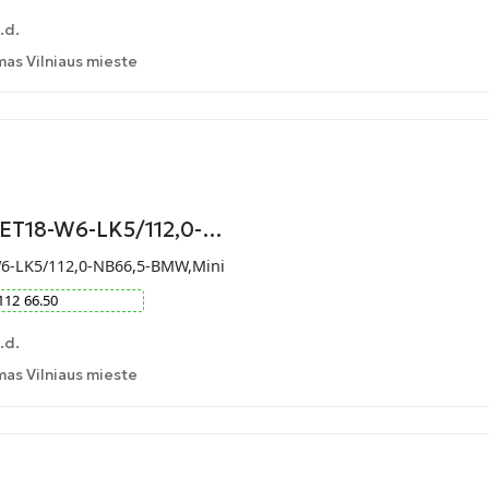
.d.
as Vilniaus mieste
-ET18-W6-LK5/112,0-…
W6-LK5/112,0-NB66,5-BMW,Mini
112
66.50
.d.
as Vilniaus mieste