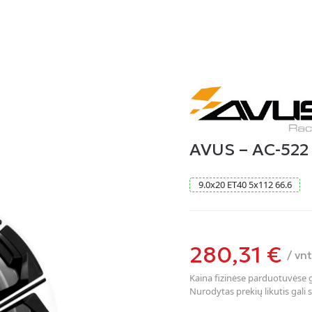
AVUS – AC-522
9.0
x
20
ET40
5
x
112
66.6
280,31
€
/ vnt
Kaina fizinėse parduotuvėse ga
Nurodytas prekių likutis gali s