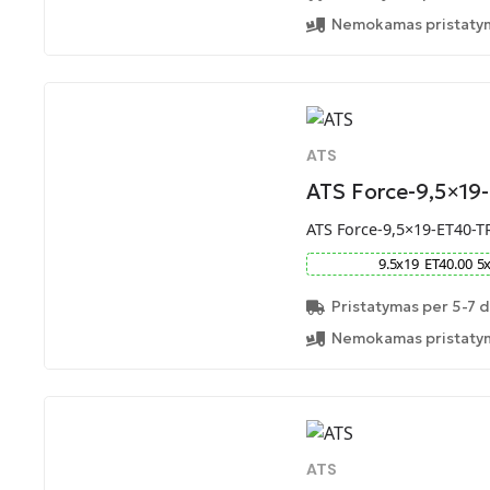
Nemokamas pristatym
ATS
ATS Force-9,5×19
ATS Force-9,5×19-ET40-T
9.5
x
19
ET
40.00
5
Pristatymas per 5-7 d
Nemokamas pristatym
ATS