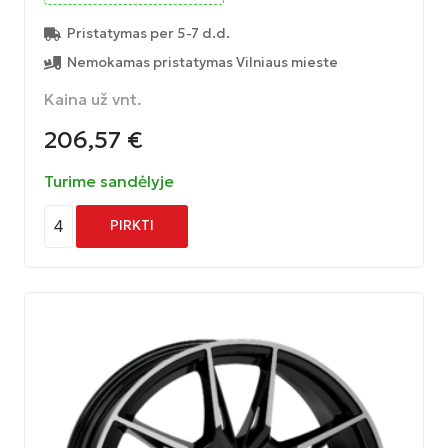
Pristatymas per 5-7 d.d.
Nemokamas pristatymas Vilniaus mieste
Kaina už vnt.
206,57
€
Turime sandėlyje
4
PIRKTI