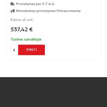
Pristatymas per 5-7 d.d.
Nemokamas pristatymas Vilniaus mieste
Kaina už vnt.
537,42
€
Turime sandėlyje
4
PIRKTI