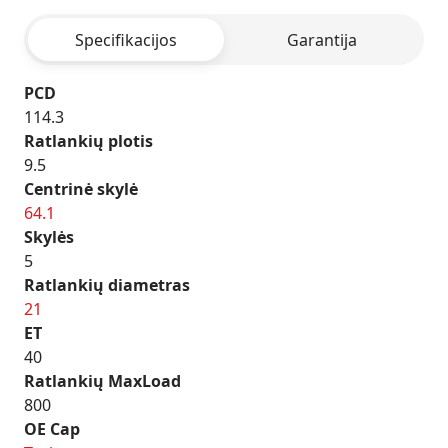
BLACK
Specifikacijos
Garantija
PCD
114.3
Ratlankių plotis
9.5
Centrinė skylė
64.1
Skylės
5
Ratlankių diametras
21
ET
40
Ratlankių MaxLoad
800
OE Cap