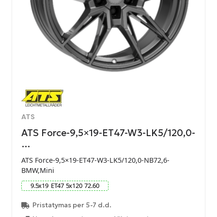
ATS
ATS Force-9,5×19-ET47-W3-LK5/120,0-
…
ATS Force-9,5×19-ET47-W3-LK5/120,0-NB72,6-
BMW,Mini
9.5
x
19
ET
47
5
x
120
72.60
Pristatymas per 5-7 d.d.