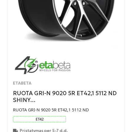
ETABETA
RUOTA GRI-N 9020 5R ET42,1 5112 ND
SHINY…
RUOTA GRI-N 9020 5R ET42,1 5112 ND
ET
42
Pristatymas per 5-7 d.d.