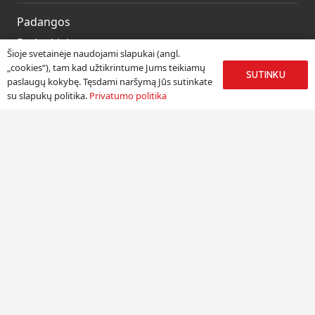
Padangos
Ratlankiai
Šioje svetainėje naudojami slapukai (angl.
Kitos prekės
„cookies“), tam kad užtikrintume Jums teikiamų
SUTINKU
paslaugų kokybę. Tęsdami naršymą Jūs sutinkate
Paslaugos
su slapukų politika.
Privatumo politika
Informacija
Apie mus
Paslaugos
Pristatymas
Naudinga informacija
Kontaktai