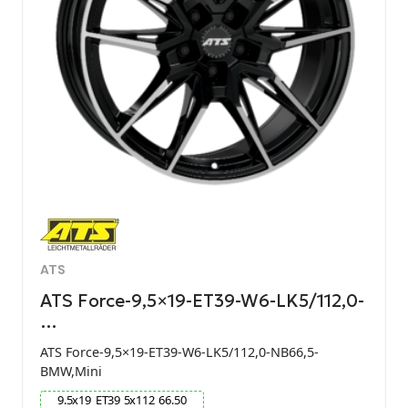
ATS
ATS Force-9,5×19-ET39-W6-LK5/112,0-
…
ATS Force-9,5×19-ET39-W6-LK5/112,0-NB66,5-
BMW,Mini
9.5
x
19
ET
39
5
x
112
66.50