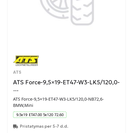
ATS
ATS Force-9,5×19-ET47-W3-LK5/120,0-
…
ATS Force-9,5×19-ET47-W3-LK5/120,0-NB72,6-
BMW,Mini
9.5
x
19
ET
47.00
5
x
120
72.60
Pristatymas per 5-7 d.d.