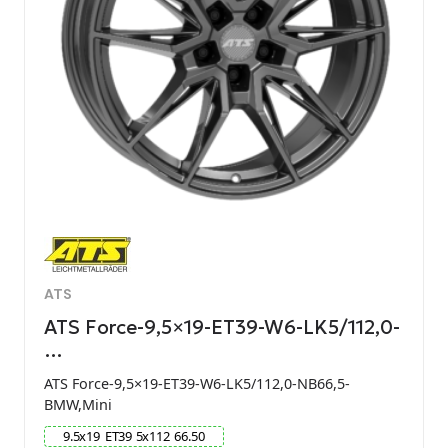
ATS
ATS Force-9,5×19-ET39-W6-LK5/112,0-
…
ATS Force-9,5×19-ET39-W6-LK5/112,0-NB66,5-
BMW,Mini
9.5
x
19
ET
39
5
x
112
66.50