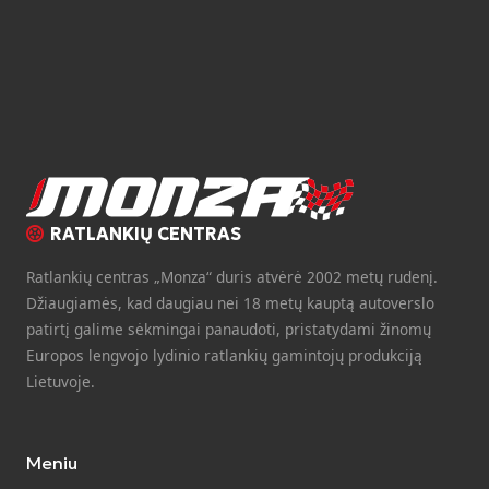
RATLANKIŲ CENTRAS
Ratlankių centras „Monza“ duris atvėrė 2002 metų rudenį.
Džiaugiamės, kad daugiau nei 18 metų kauptą autoverslo
patirtį galime sėkmingai panaudoti, pristatydami žinomų
Europos lengvojo lydinio ratlankių gamintojų produkciją
Lietuvoje.
Meniu