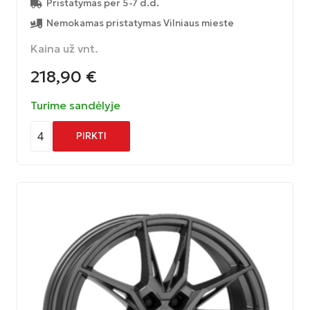
Pristatymas per 5-7 d.d.
Nemokamas pristatymas Vilniaus mieste
Kaina už vnt.
218,90
€
Turime sandėlyje
4
PIRKTI