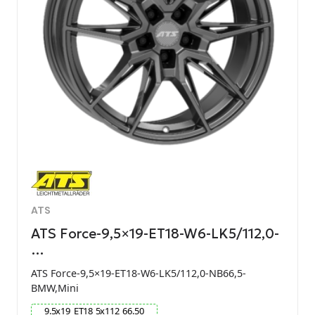
ATS
ATS Force-9,5×19-ET18-W6-LK5/112,0-
…
ATS Force-9,5×19-ET18-W6-LK5/112,0-NB66,5-
BMW,Mini
9.5
x
19
ET
18
5
x
112
66.50