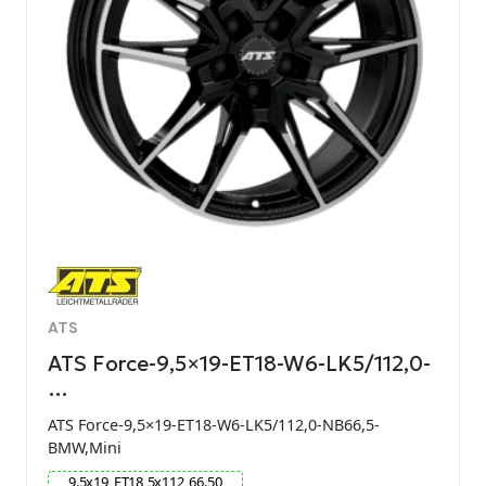
ATS
ATS Force-9,5×19-ET18-W6-LK5/112,0-
…
ATS Force-9,5×19-ET18-W6-LK5/112,0-NB66,5-
BMW,Mini
9.5
x
19
ET
18
5
x
112
66.50