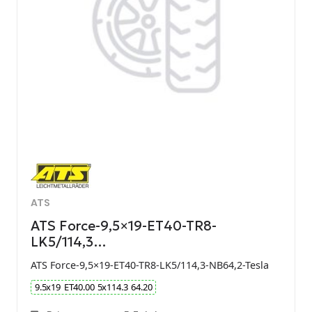
ATS
ATS Force-9,5×19-ET40-TR8-
LK5/114,3…
ATS Force-9,5×19-ET40-TR8-LK5/114,3-NB64,2-Tesla
9.5
x
19
ET
40.00
5
x
114.3
64.20