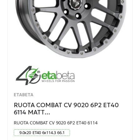
ETABETA
RUOTA COMBAT CV 9020 6P2 ET40
6114 MATT…
RUOTA COMBAT CV 9020 6P2 ET40 6114
9.0
x
20
ET
40
6
x
114.3
66.1