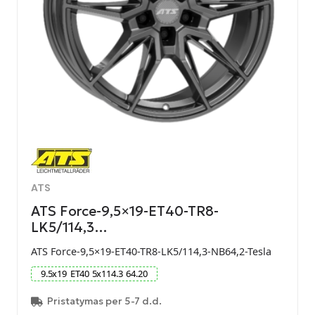
ATS
ATS Force-9,5×19-ET40-TR8-
LK5/114,3…
ATS Force-9,5×19-ET40-TR8-LK5/114,3-NB64,2-Tesla
9.5
x
19
ET
40
5
x
114.3
64.20
Pristatymas per 5-7 d.d.