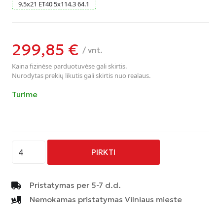
9.5
x
21
ET40
5
x
114.3
64.1
299,85
€
/ vnt.
Kaina fizinėse parduotuvėse gali skirtis.
Nurodytas prekių likutis gali skirtis nuo realaus.
Turime
produkto
PIRKTI
kiekis:
AVUS
-
Pristatymas per 5-7 d.d.
AC-
Nemokamas pristatymas Vilniaus mieste
521
-