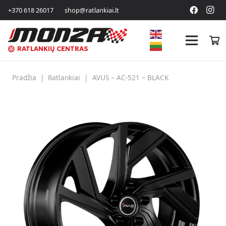
+370 618 26017
shop@ratlankiai.lt
RATLANKIŲ CENTRAS
Pradžia
|
Ratlankiai
|
AVUS – AC-521 – BLACK