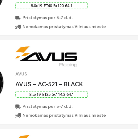
8.0
x
19
ET
40
5
x
120
64.1
Pristatymas per 5-7 d.d.
Nemokamas pristatymas Vilniaus mieste
AVUS
AVUS – AC-521 – BLACK
8.5
x
19
ET
35
5
x
114.3
64.1
Pristatymas per 5-7 d.d.
Nemokamas pristatymas Vilniaus mieste