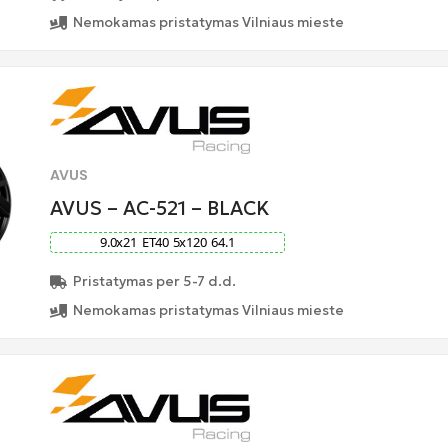
Nemokamas pristatymas Vilniaus mieste
AVUS
AVUS – AC-521 – BLACK
9.0
x
21
ET
40
5
x
120
64.1
Pristatymas per 5-7 d.d.
Nemokamas pristatymas Vilniaus mieste