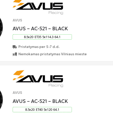
AVUS
AVUS – AC-521 – BLACK
8.5
x
20
ET
35
5
x
114.3
64.1
Pristatymas per 5-7 d.d.
Nemokamas pristatymas Vilniaus mieste
AVUS
AVUS – AC-521 – BLACK
8.5
x
20
ET
40
5
x
120
64.1