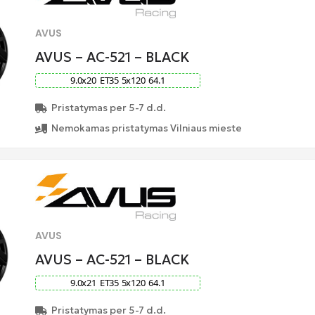
AVUS
AVUS – AC-521 – BLACK
9.0
x
20
ET
35
5
x
120
64.1
Pristatymas per 5-7 d.d.
Nemokamas pristatymas Vilniaus mieste
AVUS
AVUS – AC-521 – BLACK
9.0
x
21
ET
35
5
x
120
64.1
Pristatymas per 5-7 d.d.