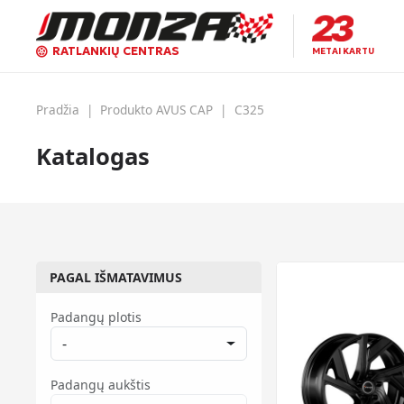
RATLANKIŲ CENTRAS
METAI KARTU
Pradžia
|
Produkto AVUS CAP
|
C325
Katalogas
PAGAL IŠMATAVIMUS
Padangų plotis
-
Padangų aukštis