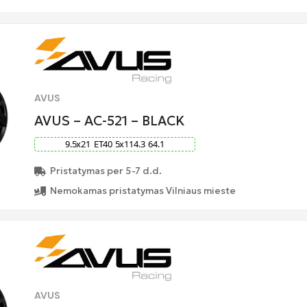
AVUS
AVUS – AC-521 – BLACK
9.5
x
21
ET
40
5
x
114.3
64.1
Pristatymas per 5-7 d.d.
Nemokamas pristatymas Vilniaus mieste
AVUS