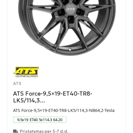
ATS
ATS Force-9,5×19-ET40-TR8-
LK5/114,3…
ATS Force-9,5×19-ET40-TR8-LK5/114,3-NB64,2-Tesla
9.5
x
19
ET
40
5
x
114.3
64.20
Pristatymas per 5-7 d.d.