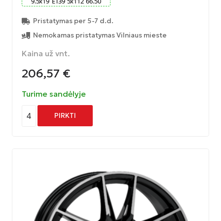
9.5
x
19
ET
39
5
x
112
66.50
Pristatymas per 5-7 d.d.
Nemokamas pristatymas Vilniaus mieste
Kaina už vnt.
206,57
€
Turime sandėlyje
4
PIRKTI