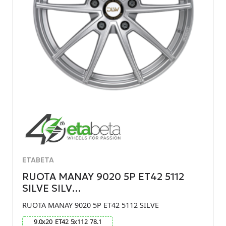
ETABETA
RUOTA MANAY 9020 5P ET42 5112
SILVE SILV…
RUOTA MANAY 9020 5P ET42 5112 SILVE
9.0
x
20
ET
42
5
x
112
78.1