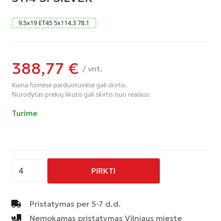
9.5
x
19
ET45
5
x
114.3
78.1
388,77
€
/ vnt.
Kaina fizinėse parduotuvėse gali skirtis.
Nurodytas prekių likutis gali skirtis nuo realaus.
Turime
produkto
PIRKTI
kiekis:
RUOTA
PIUMA-
Pristatymas per 5-7 d.d.
C
Nemokamas pristatymas Vilniaus mieste