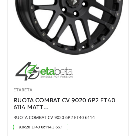
ETABETA
RUOTA COMBAT CV 9020 6P2 ET40
6114 MATT…
RUOTA COMBAT CV 9020 6P2 ET40 6114
9.0
x
20
ET
40
6
x
114.3
66.1