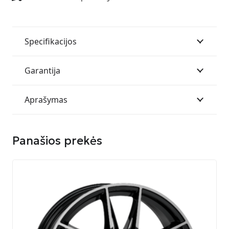
9519
5C1
ET45
5114
Specifikacijos
SI
SILVER
Garantija
Aprašymas
Panašios prekės