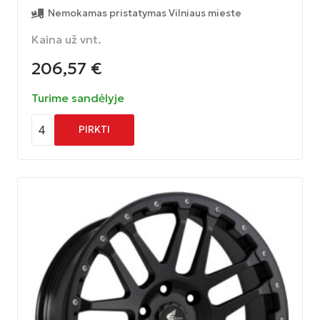
Nemokamas pristatymas Vilniaus mieste
Kaina už vnt.
206,57
€
Turime sandėlyje
4
PIRKTI