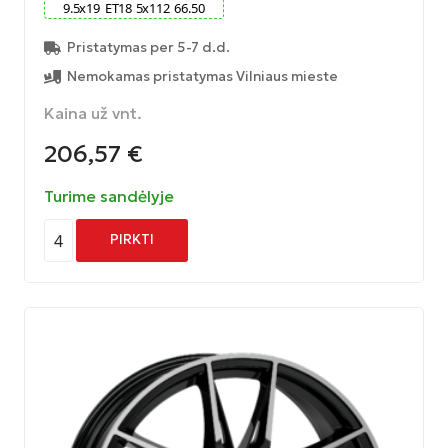
9.5
x
19
ET
18
5
x
112
66.50
Pristatymas per 5-7 d.d.
Nemokamas pristatymas Vilniaus mieste
Kaina už vnt.
206,57
€
Turime sandėlyje
4
PIRKTI