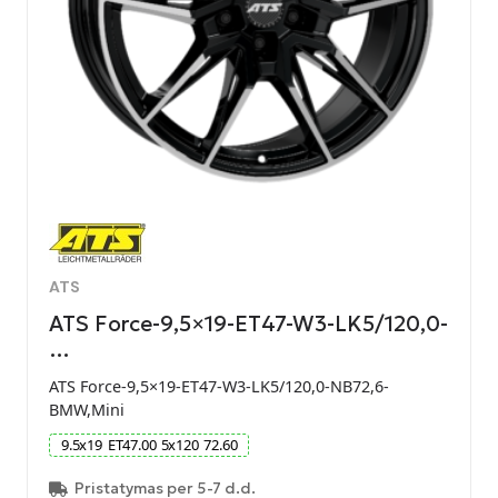
ATS
ATS Force-9,5×19-ET47-W3-LK5/120,0-
…
ATS Force-9,5×19-ET47-W3-LK5/120,0-NB72,6-
BMW,Mini
9.5
x
19
ET
47.00
5
x
120
72.60
Pristatymas per 5-7 d.d.