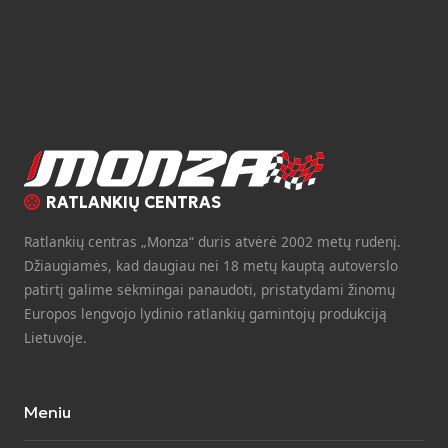
RATLANKIŲ CENTRAS
Ratlankių centras „Monza“ duris atvėrė 2002 metų rudenį.
Džiaugiamės, kad daugiau nei 18 metų kauptą autoverslo
patirtį galime sėkmingai panaudoti, pristatydami žinomų
Europos lengvojo lydinio ratlankių gamintojų produkciją
Lietuvoje.
Meniu