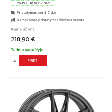
9.5
x
19
ET
18
5
x
112
66.50
Pristatymas per 5-7 d.d.
Nemokamas pristatymas Vilniaus mieste
Kaina už vnt.
218,90
€
Turime sandėlyje
4
PIRKTI