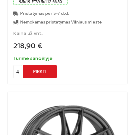
9.5
x
19
ET
39
5
x
112
66.50
Pristatymas per 5-7 d.d.
Nemokamas pristatymas Vilniaus mieste
Kaina už vnt.
218,90
€
Turime sandėlyje
4
PIRKTI