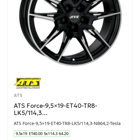
ATS
ATS Force-9,5×19-ET40-TR8-
LK5/114,3…
ATS Force-9,5×19-ET40-TR8-LK5/114,3-NB64,2-Tesla
9.5
x
19
ET
40.00
5
x
114.3
64.20