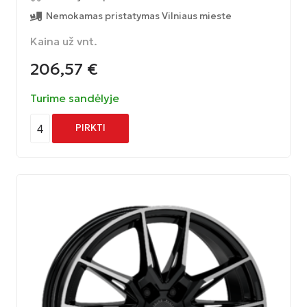
Nemokamas pristatymas Vilniaus mieste
Kaina už vnt.
206,57
€
Turime sandėlyje
4
PIRKTI