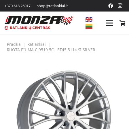
+370 618 26017
shop@ratlankiai.lt
RATLANKIŲ CENTRAS
Pradžia
|
Ratlankiai
|
RUOTA PIUMA-C 9519 5C1 ET45 5114 SI SILVER