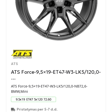
ATS
ATS Force-9,5×19-ET47-W3-LK5/120,0-
…
ATS Force-9,5×19-ET47-W3-LK5/120,0-NB72,6-
BMW,Mini
9.5
x
19
ET
47
5
x
120
72.60
Pristatymas per 5-7 d.d.