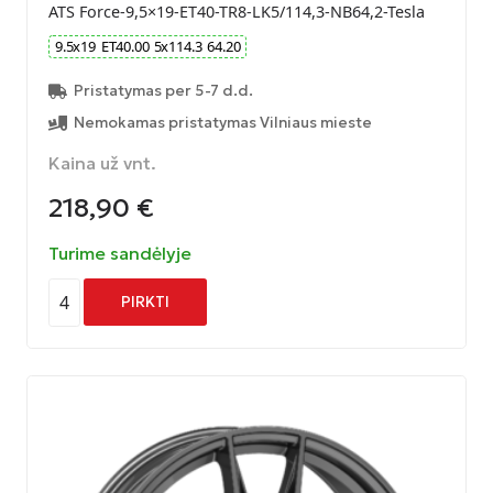
ATS Force-9,5×19-ET40-TR8-LK5/114,3-NB64,2-Tesla
9.5
x
19
ET
40.00
5
x
114.3
64.20
Pristatymas per 5-7 d.d.
Nemokamas pristatymas Vilniaus mieste
Kaina už vnt.
218,90
€
Turime sandėlyje
4
PIRKTI