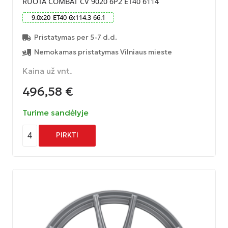
RUOTA COMBAT CV 9020 6P2 ET40 6114
9.0
x
20
ET
40
6
x
114.3
66.1
Pristatymas per 5-7 d.d.
Nemokamas pristatymas Vilniaus mieste
Kaina už vnt.
496,58
€
Turime sandėlyje
4
PIRKTI