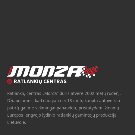
RATLANKIŲ CENTRAS
Ratlankių centras „Monza“ duris atvėrė 2002 metų rudenį.
Džiaugiamės, kad daugiau nei 18 metų kauptą autoverslo
patirtį galime sėkmingai panaudoti, pristatydami žinomų
Europos lengvojo lydinio ratlankių gamintojų produkciją
Lietuvoje.