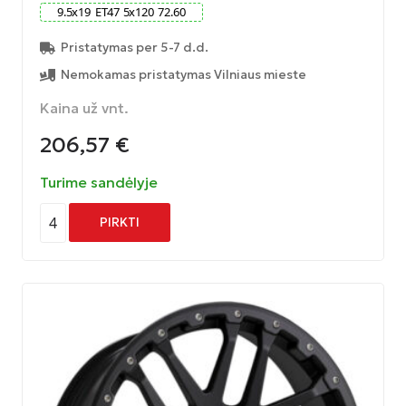
9.5
x
19
ET
47
5
x
120
72.60
Pristatymas per 5-7 d.d.
Nemokamas pristatymas Vilniaus mieste
Kaina už vnt.
206,57
€
Turime sandėlyje
4
PIRKTI