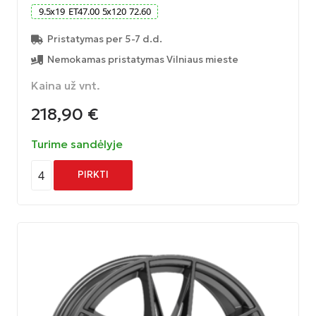
9.5
x
19
ET
47.00
5
x
120
72.60
Pristatymas per 5-7 d.d.
Nemokamas pristatymas Vilniaus mieste
Kaina už vnt.
218,90
€
Turime sandėlyje
4
PIRKTI