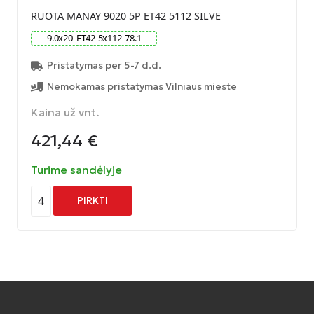
RUOTA MANAY 9020 5P ET42 5112 SILVE
9.0
x
20
ET
42
5
x
112
78.1
Pristatymas per 5-7 d.d.
Nemokamas pristatymas Vilniaus mieste
Kaina už vnt.
421,44
€
Turime sandėlyje
4
PIRKTI