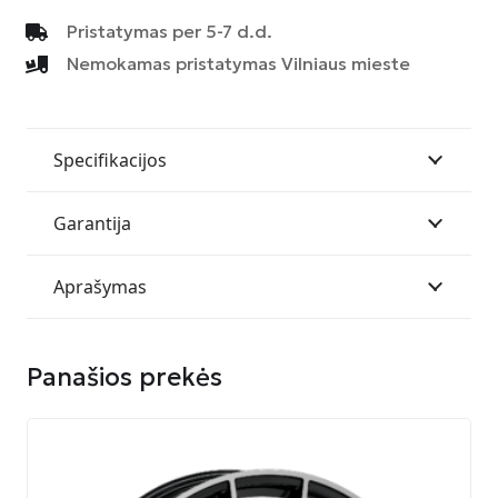
PIUMA-
Pristatymas per 5-7 d.d.
C
Nemokamas pristatymas Vilniaus mieste
9519
5G1
ET45
5120
Specifikacijos
ND
SHINY
Garantija
BLACK
FULL
Aprašymas
POLISH
Panašios prekės