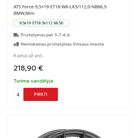
ATS Force-9,5×19-ET18-W6-LK5/112,0-NB66,5-
BMW,Mini
9.5
x
19
ET
18
5
x
112
66.50
Pristatymas per 5-7 d.d.
Nemokamas pristatymas Vilniaus mieste
Kaina už vnt.
218,90
€
Turime sandėlyje
4
PIRKTI