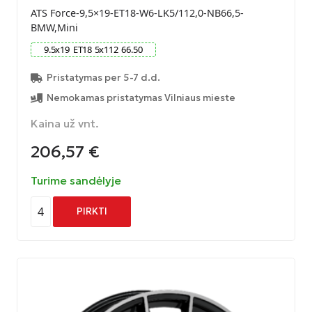
ATS Force-9,5×19-ET18-W6-LK5/112,0-NB66,5-
BMW,Mini
9.5
x
19
ET
18
5
x
112
66.50
Pristatymas per 5-7 d.d.
Nemokamas pristatymas Vilniaus mieste
Kaina už vnt.
206,57
€
Turime sandėlyje
4
PIRKTI