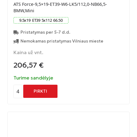
ATS Force-9,5×19-ET39-W6-LK5/112,0-NB66,5-
BMW,Mini
9.5
x
19
ET
39
5
x
112
66.50
Pristatymas per 5-7 d.d.
Nemokamas pristatymas Vilniaus mieste
Kaina už vnt.
206,57
€
Turime sandėlyje
4
PIRKTI