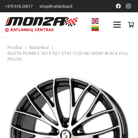
+370 618 26017
shop@ratlankiai.lt
RATLANKIŲ CENTRAS
Pradžia
|
Ratlankiai
|
RUOTA PIUMA-C 9519 5G1 ET45 5120 ND SHINY BLACK FULL
POLISH