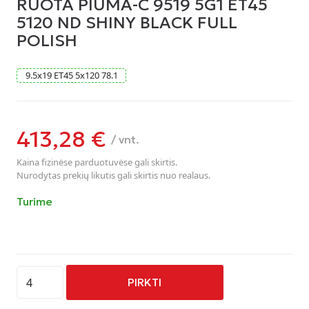
RUOTA PIUMA-C 9519 5G1 ET45
5120 ND SHINY BLACK FULL
POLISH
9.5
x
19
ET45
5
x
120
78.1
413,28
€
/ vnt.
Kaina fizinėse parduotuvėse gali skirtis.
Nurodytas prekių likutis gali skirtis nuo realaus.
Turime
produkto
PIRKTI
kiekis:
RUOTA