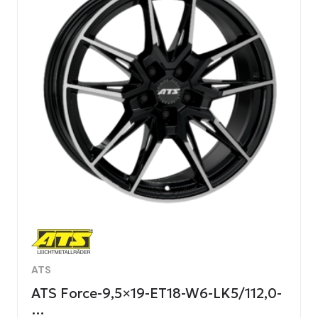
ATS
ATS Force-9,5×19-ET18-W6-LK5/112,0-
…