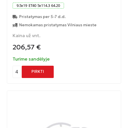
9.5
x
19
ET
40
5
x
114.3
64.20
Pristatymas per 5-7 d.d.
Nemokamas pristatymas Vilniaus mieste
Kaina už vnt.
206,57
€
Turime sandėlyje
4
PIRKTI