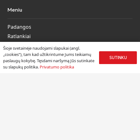
Meniu
Padangos
Ratlankiai
Kitos prekės
Šioje svetainėje naudojami slapukai (angl.
„cookies“), tam kad užtikrintume Jums teikiamų
Paslaugos
SUTINKU
paslaugų kokybę. Tęsdami naršymą Jūs sutinkate
su slapukų politika.
Privatumo politika
Informacija
Apie mus
Paslaugos
Pristatymas
Naudinga informacija
Kontaktai