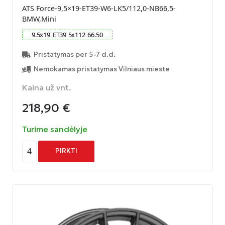
ATS Force-9,5×19-ET39-W6-LK5/112,0-NB66,5-
BMW,Mini
9.5
x
19
ET
39
5
x
112
66.50
Pristatymas per 5-7 d.d.
Nemokamas pristatymas Vilniaus mieste
Kaina už vnt.
218,90
€
Turime sandėlyje
4
PIRKTI