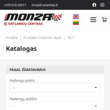
+370 618 26017
shop@ratlankiai.lt
RATLANKIŲ CENTRAS
Pradžia
|
Produkto Centrinė skylė
|
78.1
Katalogas
PAGAL IŠMATAVIMUS
Padangų plotis
-
Padangų aukštis
-