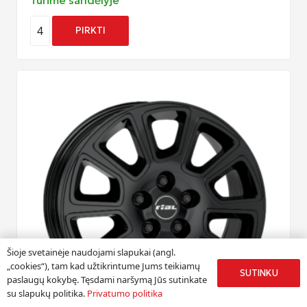
Turime sandėlyje
4
PIRKTI
Šioje svetainėje naudojami slapukai (angl.
„cookies“), tam kad užtikrintume Jums teikiamų
SUTINKU
paslaugų kokybę. Tęsdami naršymą Jūs sutinkate
su slapukų politika.
Privatumo politika