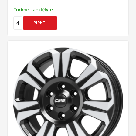
Turime sandėlyje
4
PIRKTI