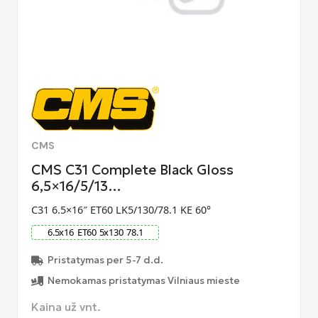
CMS
CMS C31 Complete Black Gloss
6,5×16/5/13…
C31 6.5×16″ ET60 LK5/130/78.1 KE 60°
6.5
x
16
ET
60
5
x
130
78.1
Pristatymas per 5-7 d.d.
Nemokamas pristatymas Vilniaus mieste
Kaina už vnt.