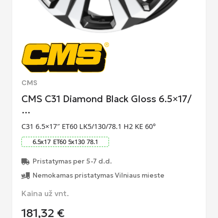
CMS
CMS C31 Diamond Black Gloss 6.5×17/
…
C31 6.5×17″ ET60 LK5/130/78.1 H2 KE 60°
6.5
x
17
ET
60
5
x
130
78.1
Pristatymas per 5-7 d.d.
Nemokamas pristatymas Vilniaus mieste
Kaina už vnt.
181,32
€