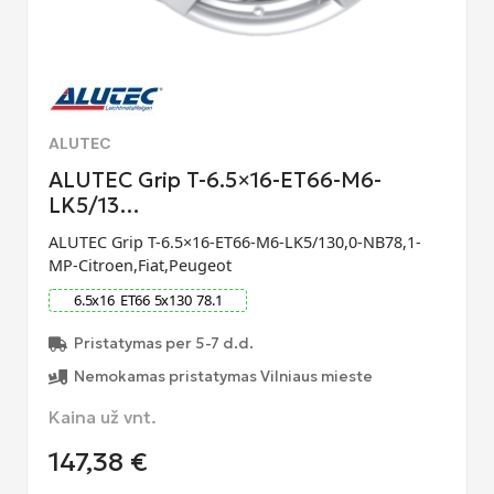
ALUTEC
ALUTEC Grip T-6.5×16-ET66-M6-
LK5/13…
ALUTEC Grip T-6.5×16-ET66-M6-LK5/130,0-NB78,1-
MP-Citroen,Fiat,Peugeot
6.5
x
16
ET
66
5
x
130
78.1
Pristatymas per 5-7 d.d.
Nemokamas pristatymas Vilniaus mieste
Kaina už vnt.
147,38
€