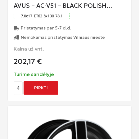
AVUS – AC-V51 – BLACK POLISH…
7.0
x
17
ET
62
5
x
130
78.1
Pristatymas per 5-7 d.d.
Nemokamas pristatymas Vilniaus mieste
Kaina už vnt.
202,17
€
Turime sandėlyje
4
PIRKTI