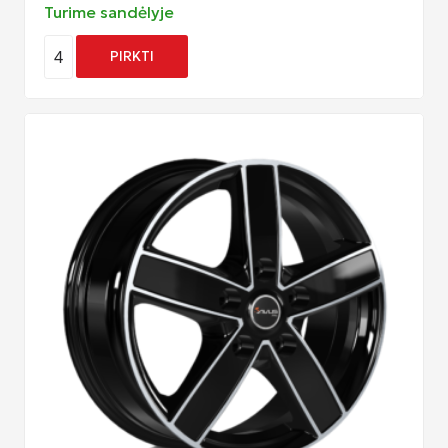
Turime sandėlyje
4
PIRKTI