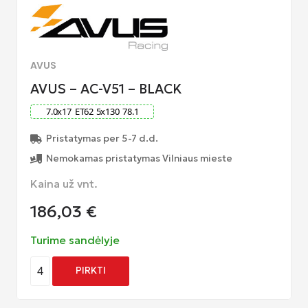
AVUS
AVUS – AC-V51 – BLACK
7.0
x
17
ET
62
5
x
130
78.1
Pristatymas per 5-7 d.d.
Nemokamas pristatymas Vilniaus mieste
Kaina už vnt.
186,03
€
Turime sandėlyje
4
PIRKTI