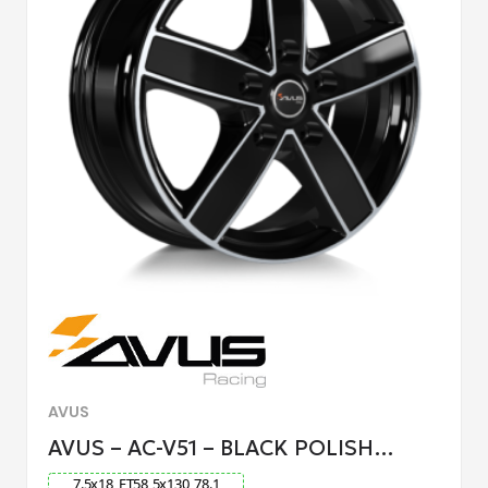
AVUS
AVUS – AC-V51 – BLACK POLISH…
7.5
x
18
ET
58
5
x
130
78.1