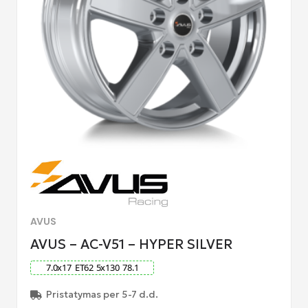
AVUS
AVUS – AC-V51 – HYPER SILVER
7.0
x
17
ET
62
5
x
130
78.1
Pristatymas per 5-7 d.d.