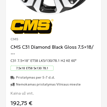
CMS
CMS C31 Diamond Black Gloss 7.5×18/
…
C31 7.5×18″ ET58 LK5/130/78.1 H2 KE 60°
7.5
x
18
ET
58
5
x
130
78.1
Pristatymas per 5-7 d.d.
Nemokamas pristatymas Vilniaus mieste
Kaina už vnt.
192,75
€