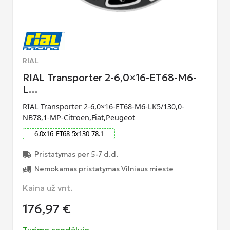
RIAL
RIAL Transporter 2-6,0×16-ET68-M6-
L…
RIAL Transporter 2-6,0×16-ET68-M6-LK5/130,0-
NB78,1-MP-Citroen,Fiat,Peugeot
6.0
x
16
ET
68
5
x
130
78.1
Pristatymas per 5-7 d.d.
Nemokamas pristatymas Vilniaus mieste
Kaina už vnt.
176,97
€