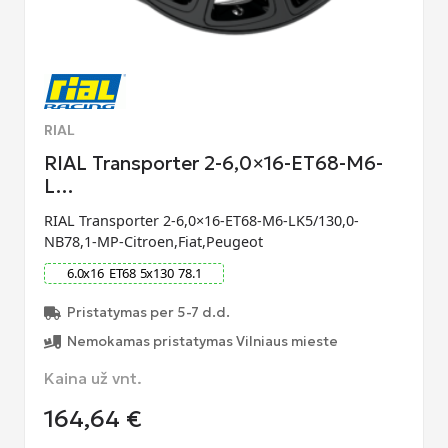
RIAL
RIAL Transporter 2-6,0×16-ET68-M6-
L…
RIAL Transporter 2-6,0×16-ET68-M6-LK5/130,0-
NB78,1-MP-Citroen,Fiat,Peugeot
6.0
x
16
ET
68
5
x
130
78.1
Pristatymas per 5-7 d.d.
Nemokamas pristatymas Vilniaus mieste
Kaina už vnt.
164,64
€