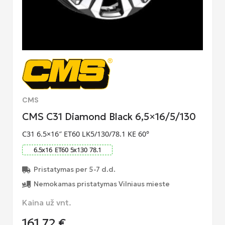
CMS
CMS C31 Diamond Black 6,5×16/5/130
C31 6.5×16″ ET60 LK5/130/78.1 KE 60°
6.5
x
16
ET
60
5
x
130
78.1
Pristatymas per 5-7 d.d.
Nemokamas pristatymas Vilniaus mieste
Kaina už vnt.
161,72
€