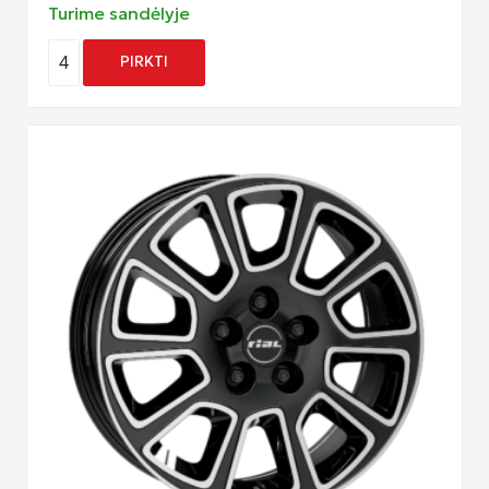
Turime sandėlyje
4
PIRKTI