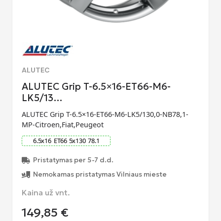
ALUTEC
ALUTEC Grip T-6.5×16-ET66-M6-
LK5/13…
ALUTEC Grip T-6.5×16-ET66-M6-LK5/130,0-NB78,1-
MP-Citroen,Fiat,Peugeot
6.5
x
16
ET
66
5
x
130
78.1
Pristatymas per 5-7 d.d.
Nemokamas pristatymas Vilniaus mieste
Kaina už vnt.
149,85
€