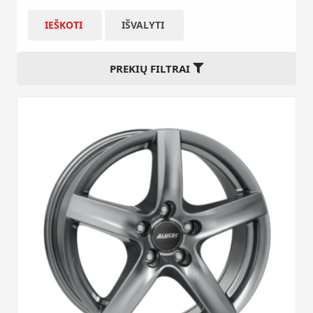
IEŠKOTI
IŠVALYTI
PREKIŲ FILTRAI