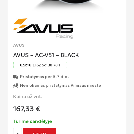
AVUS
AVUS – AC-V51 – BLACK
6.5
x
16
ET
62
5
x
130
78.1
Pristatymas per 5-7 d.d.
Nemokamas pristatymas Vilniaus mieste
Kaina už vnt.
167,33
€
Turime sandėlyje