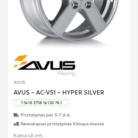
AVUS
AVUS – AC-V51 – HYPER SILVER
7.5
x
18
ET
58
5
x
130
78.1
Pristatymas per 5-7 d.d.
Nemokamas pristatymas Vilniaus mieste
Kaina už vnt.