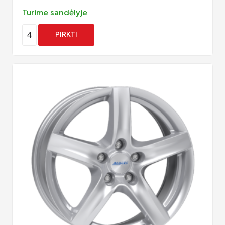
Turime sandėlyje
4
PIRKTI