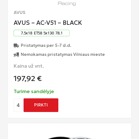
AVUS
AVUS – AC-V51 – BLACK
7.5
x
18
ET
58
5
x
130
78.1
Pristatymas per 5-7 d.d.
Nemokamas pristatymas Vilniaus mieste
Kaina už vnt.
197,92
€
Turime sandėlyje
4
PIRKTI