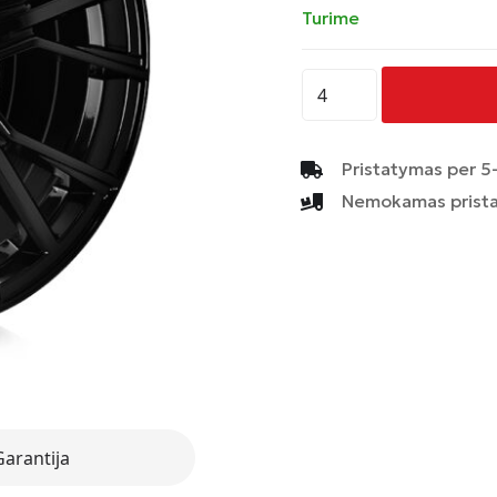
Turime
produkto
kiekis:
AVUS
-
Pristatymas per 5-
AF18
Nemokamas prista
-
BLACK
Garantija