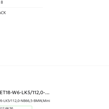
18
ACK
-ET18-W6-LK5/112,0-…
W6-LK5/112,0-NB66,5-BMW,Mini
112
66.50