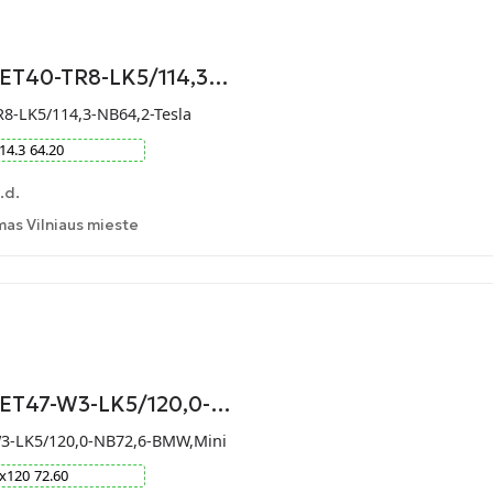
-ET40-TR8-LK5/114,3…
R8-LK5/114,3-NB64,2-Tesla
14.3
64.20
.d.
as Vilniaus mieste
9-ET47-W3-LK5/120,0-…
W3-LK5/120,0-NB72,6-BMW,Mini
x
120
72.60