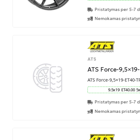
Pristatymas per 5-7 d
Nemokamas pristatym
ATS
ATS Force-9,5×19
ATS Force-9,5×19-ET40-T
9.5
x
19
ET
40.00
5
Pristatymas per 5-7 d
Nemokamas pristatym