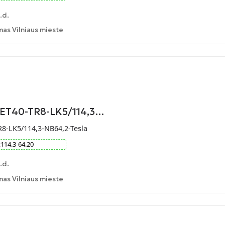
.d.
as Vilniaus mieste
-ET40-TR8-LK5/114,3…
R8-LK5/114,3-NB64,2-Tesla
x
114.3
64.20
.d.
as Vilniaus mieste