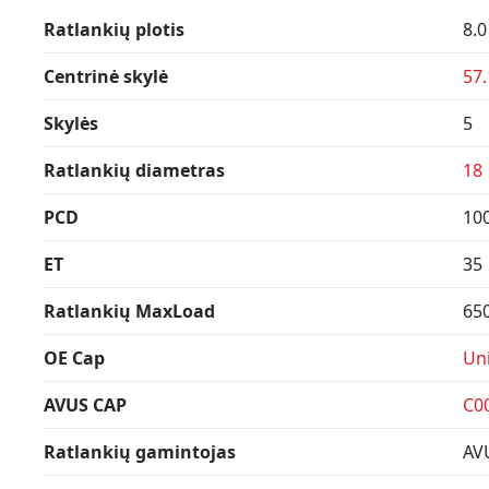
Ratlankių plotis
8.0
Centrinė skylė
57.
Skylės
5
Ratlankių diametras
18
PCD
10
ET
35
Ratlankių MaxLoad
65
OE Cap
Uni
AVUS CAP
C0
Ratlankių gamintojas
AV