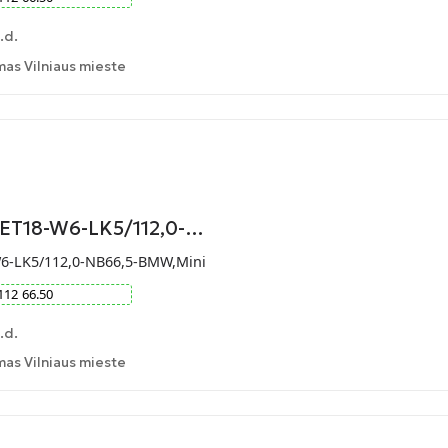
.d.
as Vilniaus mieste
-ET18-W6-LK5/112,0-…
W6-LK5/112,0-NB66,5-BMW,Mini
112
66.50
.d.
as Vilniaus mieste