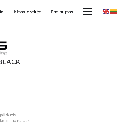
iai
Kitos prekės
Paslaugos
 BLACK
.
li skirtis.
kirtis nuo realaus.