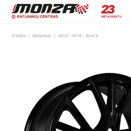
RATLANKIŲ CENTRAS
METAI KARTU
Pradžia
|
Ratlankiai
|
AVUS – AF18 – BLACK