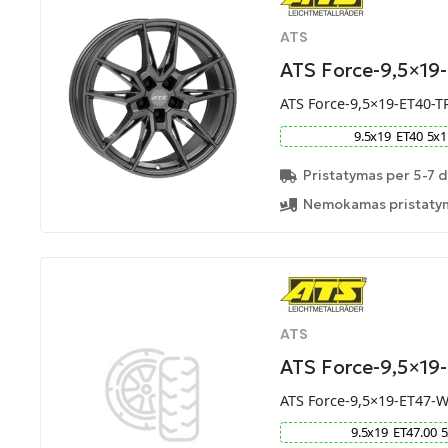
ATS
ATS Force-9,5×19
ATS Force-9,5×19-ET40-T
9.5
x
19
ET
40
5
x
1
Pristatymas per 5-7 d
Nemokamas pristatym
ATS
ATS Force-9,5×1
ATS Force-9,5×19-ET47-
9.5
x
19
ET
47.00
5