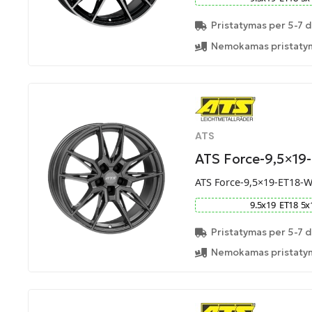
Pristatymas per 5-7 d
Nemokamas pristatym
ATS
ATS Force-9,5×19
ATS Force-9,5×19-ET18-
9.5
x
19
ET
18
5
x
Pristatymas per 5-7 d
Nemokamas pristatym