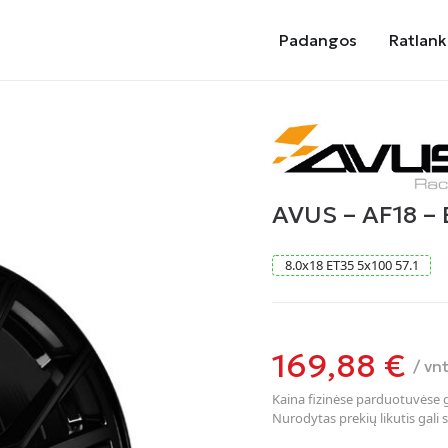
Padangos
Ratlank
AVUS – AF18 –
8.0
x
18
ET35
5
x
100
57.1
169,88
€
/ vnt
Kaina fizinėse parduotuvėse ga
Nurodytas prekių likutis gali s