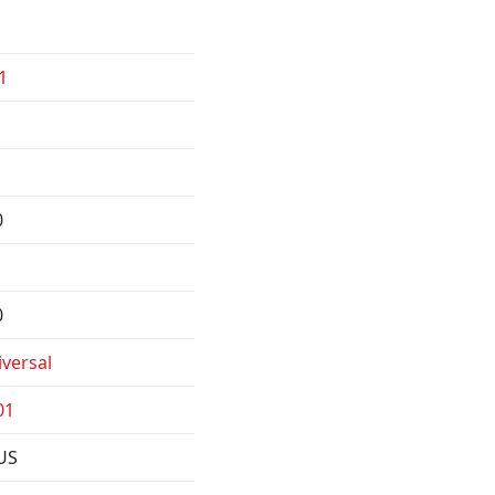
1
0
0
versal
01
US