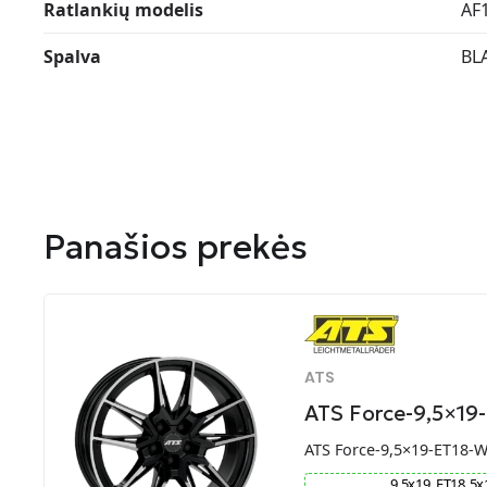
Ratlankių modelis
AF
Spalva
BL
Panašios prekės
ATS
ATS Force-9,5×19
ATS Force-9,5×19-ET18-
9.5
x
19
ET
18
5
x