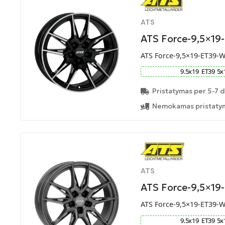
ATS
ATS Force-9,5×19
ATS Force-9,5×19-ET39-
9.5
x
19
ET
39
5
x
Pristatymas per 5-7 d
Nemokamas pristatym
ATS
ATS Force-9,5×19
ATS Force-9,5×19-ET39-
9.5
x
19
ET
39
5
x