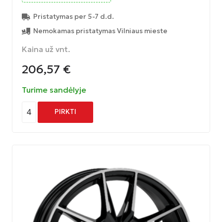
Pristatymas per 5-7 d.d.
Nemokamas pristatymas Vilniaus mieste
Kaina už vnt.
206,57
€
Turime sandėlyje
4
PIRKTI