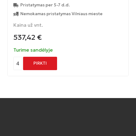
Pristatymas per 5-7 d.d.
Nemokamas pristatymas Vilniaus mieste
Kaina už vnt.
537,42
€
Turime sandėlyje
4
PIRKTI