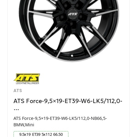
ATS
ATS Force-9,5×19-ET39-W6-LK5/112,0-
…
ATS Force-9,5×19-ET39-W6-LK5/112,0-NB66,5-
BMW,Mini
9.5
x
19
ET
39
5
x
112
66.50