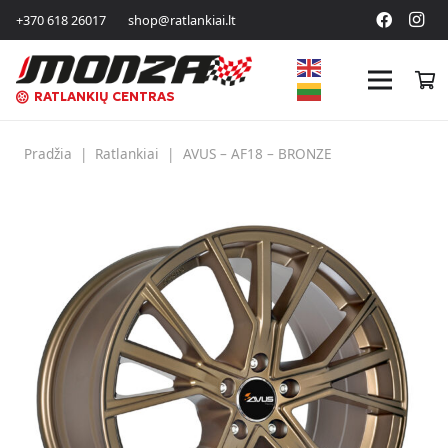
+370 618 26017
shop@ratlankiai.lt
RATLANKIŲ CENTRAS
Pradžia
|
Ratlankiai
|
AVUS – AF18 – BRONZE