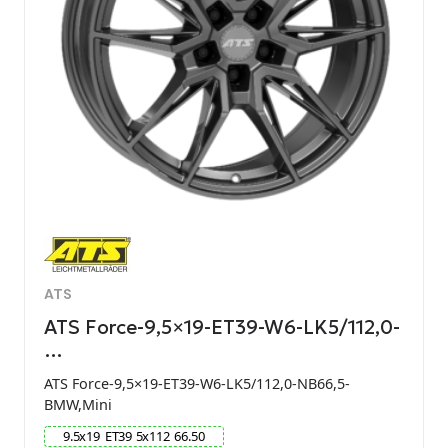
ATS
ATS Force-9,5×19-ET39-W6-LK5/112,0-
…
ATS Force-9,5×19-ET39-W6-LK5/112,0-NB66,5-
BMW,Mini
9.5
x
19
ET
39
5
x
112
66.50