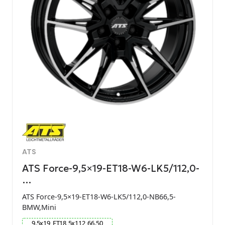
ATS
ATS Force-9,5×19-ET18-W6-LK5/112,0-
…
ATS Force-9,5×19-ET18-W6-LK5/112,0-NB66,5-
BMW,Mini
9.5
x
19
ET
18
5
x
112
66.50