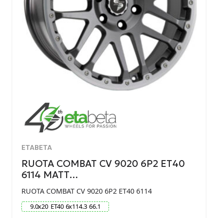
ETABETA
RUOTA COMBAT CV 9020 6P2 ET40
6114 MATT…
RUOTA COMBAT CV 9020 6P2 ET40 6114
9.0
x
20
ET
40
6
x
114.3
66.1