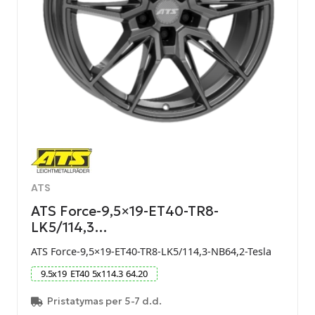
ATS
ATS Force-9,5×19-ET40-TR8-
LK5/114,3…
ATS Force-9,5×19-ET40-TR8-LK5/114,3-NB64,2-Tesla
9.5
x
19
ET
40
5
x
114.3
64.20
Pristatymas per 5-7 d.d.