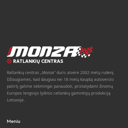
RATLANKIŲ CENTRAS
Ratlankių centras „Monza“ duris atvėrė 2002 metų rudenį.
Džiaugiamės, kad daugiau nei 18 metų kauptą autoverslo
patirtį galime sėkmingai panaudoti, pristatydami žinomų
Europos lengvojo lydinio ratlankių gamintojų produkciją
Lietuvoje.
Meniu