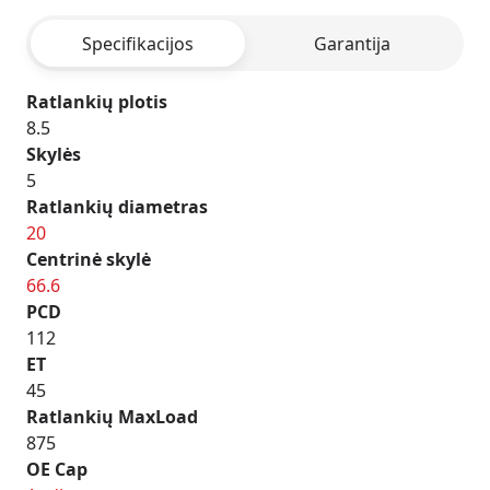
Specifikacijos
Garantija
Ratlankių plotis
8.5
Skylės
5
Ratlankių diametras
20
Centrinė skylė
66.6
PCD
112
ET
45
Ratlankių MaxLoad
875
OE Cap