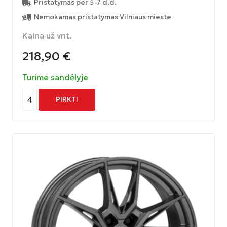
Pristatymas per 5-7 d.d.
Nemokamas pristatymas Vilniaus mieste
Kaina už vnt.
218,90
€
Turime sandėlyje
4
PIRKTI