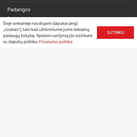
Padangos
Ratlankiai
Šioje svetainėje naudojami slapukai (angl.
Kitos prekės
„cookies“), tam kad užtikrintume Jums teikiamų
SUTINKU
paslaugų kokybę. Tęsdami naršymą Jūs sutinkate
Paslaugos
su slapukų politika.
Privatumo politika
Informacija
Apie mus
Paslaugos
Pristatymas
Naudinga informacija
Kontaktai