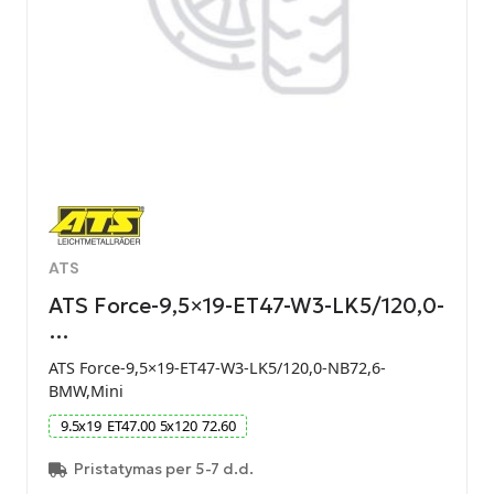
ATS
ATS Force-9,5×19-ET47-W3-LK5/120,0-
…
ATS Force-9,5×19-ET47-W3-LK5/120,0-NB72,6-
BMW,Mini
9.5
x
19
ET
47.00
5
x
120
72.60
Pristatymas per 5-7 d.d.