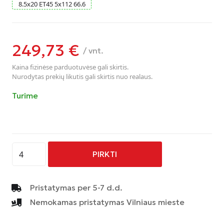
8.5
x
20
ET45
5
x
112
66.6
249,73
€
/ vnt.
Kaina fizinėse parduotuvėse gali skirtis.
Nurodytas prekių likutis gali skirtis nuo realaus.
Turime
produkto
PIRKTI
kiekis:
AVUS
-
Pristatymas per 5-7 d.d.
AF18
Nemokamas pristatymas Vilniaus mieste
-
BRONZE