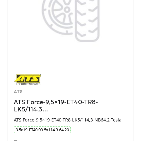
ATS
ATS Force-9,5×19-ET40-TR8-
LK5/114,3…
ATS Force-9,5×19-ET40-TR8-LK5/114,3-NB64,2-Tesla
9.5
x
19
ET
40.00
5
x
114.3
64.20