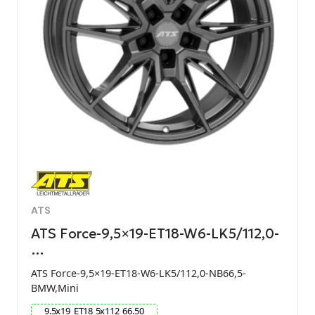
ATS
ATS Force-9,5×19-ET18-W6-LK5/112,0-
…
ATS Force-9,5×19-ET18-W6-LK5/112,0-NB66,5-
BMW,Mini
9.5
x
19
ET
18
5
x
112
66.50