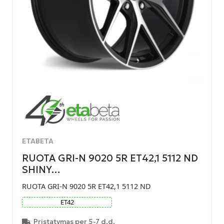
ETABETA
RUOTA GRI-N 9020 5R ET42,1 5112 ND
SHINY…
RUOTA GRI-N 9020 5R ET42,1 5112 ND
ET
42
Pristatymas per 5-7 d.d.