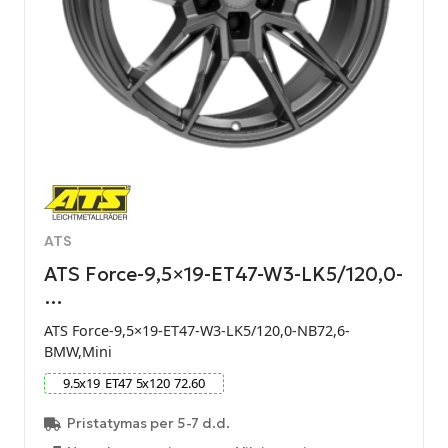
ATS
ATS Force-9,5×19-ET47-W3-LK5/120,0-
…
ATS Force-9,5×19-ET47-W3-LK5/120,0-NB72,6-
BMW,Mini
9.5
x
19
ET
47
5
x
120
72.60
Pristatymas per 5-7 d.d.