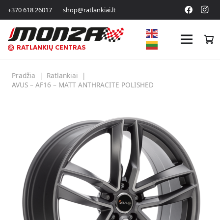
+370 618 26017
shop@ratlankiai.lt
RATLANKIŲ CENTRAS
Pradžia
|
Ratlankiai
|
AVUS – AF16 – MATT ANTHRACITE POLISHED