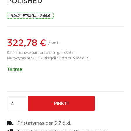
POLISHED
9.0
x
21
ET38
5
x
112
66.6
322,78
€
/ vnt.
Kaina fizinėse parduotuvėse gali skirtis.
Nurodytas prekių likutis gali skirtis nuo realaus.
Turime
produkto
PIRKTI
kiekis:
AVUS
-
Pristatymas per 5-7 d.d.
AF16