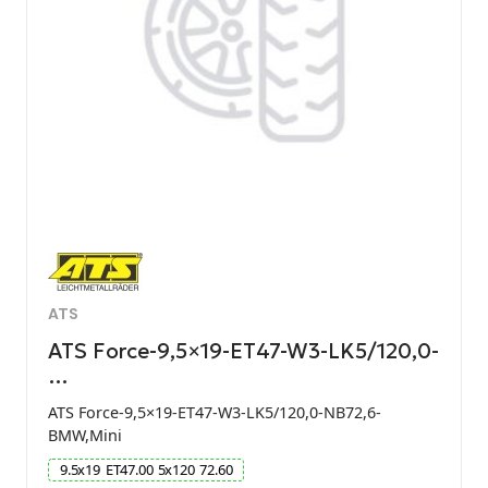
ATS
ATS Force-9,5×19-ET47-W3-LK5/120,0-
…
ATS Force-9,5×19-ET47-W3-LK5/120,0-NB72,6-
BMW,Mini
9.5
x
19
ET
47.00
5
x
120
72.60