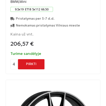
BMW,Mini
9.5
x
19
ET
18
5
x
112
66.50
Pristatymas per 5-7 d.d.
Nemokamas pristatymas Vilniaus mieste
Kaina už vnt.
206,57
€
Turime sandėlyje
4
PIRKTI