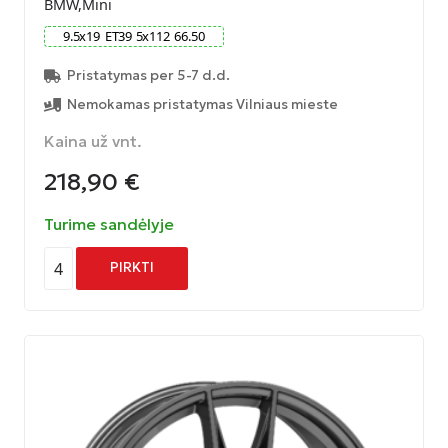
BMW,Mini
9.5
x
19
ET
39
5
x
112
66.50
Pristatymas per 5-7 d.d.
Nemokamas pristatymas Vilniaus mieste
Kaina už vnt.
218,90
€
Turime sandėlyje
4
PIRKTI