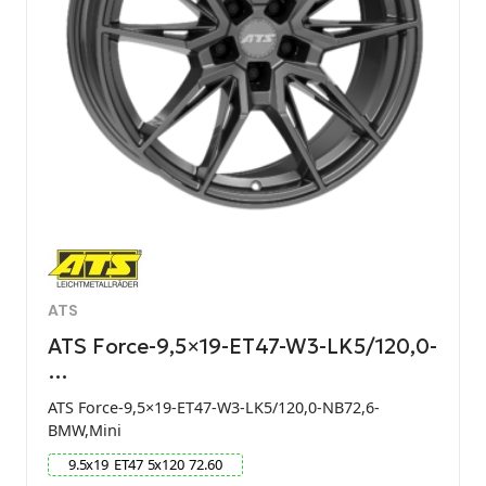
ATS
ATS Force-9,5×19-ET47-W3-LK5/120,0-
…
ATS Force-9,5×19-ET47-W3-LK5/120,0-NB72,6-
BMW,Mini
9.5
x
19
ET
47
5
x
120
72.60