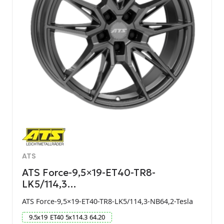
ATS
ATS Force-9,5×19-ET40-TR8-
LK5/114,3…
ATS Force-9,5×19-ET40-TR8-LK5/114,3-NB64,2-Tesla
9.5
x
19
ET
40
5
x
114.3
64.20