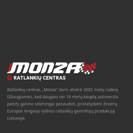
RATLANKIŲ CENTRAS
Ratlankių centras „Monza“ duris atvėrė 2002 metų rudenį.
Džiaugiamės, kad daugiau nei 18 metų kauptą autoverslo
patirtį galime sėkmingai panaudoti, pristatydami žinomų
Europos lengvojo lydinio ratlankių gamintojų produkciją
Lietuvoje.