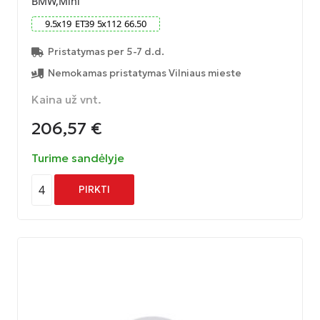
BMW,Mini
9.5
x
19
ET
39
5
x
112
66.50
Pristatymas per 5-7 d.d.
Nemokamas pristatymas Vilniaus mieste
Kaina už vnt.
206,57
€
Turime sandėlyje
4
PIRKTI