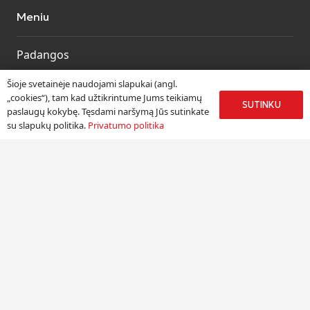
Meniu
Padangos
Ratlankiai
Šioje svetainėje naudojami slapukai (angl.
Kitos prekės
„cookies“), tam kad užtikrintume Jums teikiamų
SUTINKU
paslaugų kokybę. Tęsdami naršymą Jūs sutinkate
Paslaugos
su slapukų politika.
Privatumo politika
Informacija
Apie mus
Paslaugos
Pristatymas
Naudinga informacija
Kontaktai