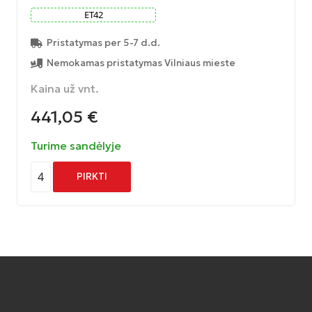
ET
42
Pristatymas per 5-7 d.d.
Nemokamas pristatymas Vilniaus mieste
Kaina už vnt.
441,05
€
Turime sandėlyje
4
PIRKTI