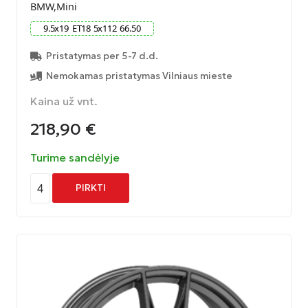
BMW,Mini
9.5
x
19
ET
18
5
x
112
66.50
Pristatymas per 5-7 d.d.
Nemokamas pristatymas Vilniaus mieste
Kaina už vnt.
218,90
€
Turime sandėlyje
4
PIRKTI