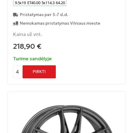
9.5
x
19
ET
40.00
5
x
114.3
64.20
Pristatymas per 5-7 d.d.
Nemokamas pristatymas Vilniaus mieste
Kaina už vnt.
218,90
€
Turime sandėlyje
4
PIRKTI