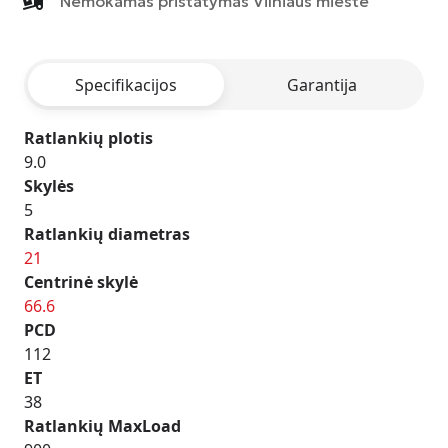
Nemokamas pristatymas Vilniaus mieste
-
MATT
ANTHRACITE
Specifikacijos
Garantija
POLISHED
Ratlankių plotis
9.0
Skylės
5
Ratlankių diametras
21
Centrinė skylė
66.6
PCD
112
ET
38
Ratlankių MaxLoad