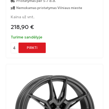
Pristatymas per 5-7 d.d.
Nemokamas pristatymas Vilniaus mieste
Kaina už vnt.
218,90
€
Turime sandėlyje
4
PIRKTI