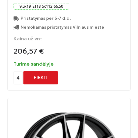
9.5
x
19
ET
18
5
x
112
66.50
Pristatymas per 5-7 d.d.
Nemokamas pristatymas Vilniaus mieste
Kaina už vnt.
206,57
€
Turime sandėlyje
4
PIRKTI