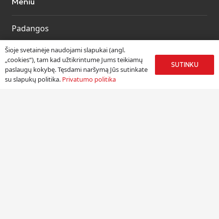
Meniu
Padangos
Ratlankiai
Šioje svetainėje naudojami slapukai (angl.
Kitos prekės
„cookies“), tam kad užtikrintume Jums teikiamų
SUTINKU
paslaugų kokybę. Tęsdami naršymą Jūs sutinkate
Paslaugos
su slapukų politika.
Privatumo politika
Informacija
Apie mus
Paslaugos
Pristatymas
Naudinga informacija
Kontaktai