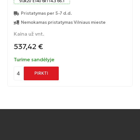
9.0
x
20
ET
40
6
x
114.3
66.1
Pristatymas per 5-7 d.d.
Nemokamas pristatymas Vilniaus mieste
Kaina už vnt.
537,42
€
Turime sandėlyje
4
PIRKTI