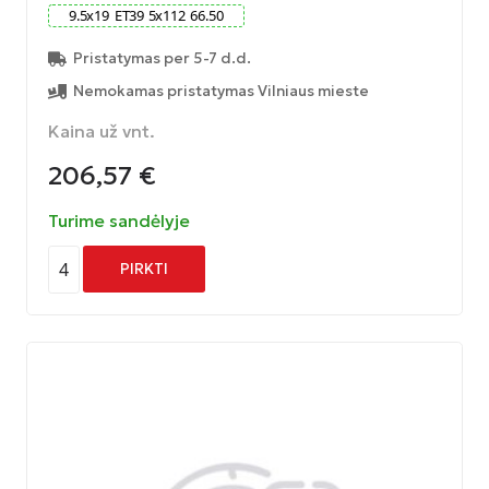
9.5
x
19
ET
39
5
x
112
66.50
Pristatymas per 5-7 d.d.
Nemokamas pristatymas Vilniaus mieste
Kaina už vnt.
206,57
€
Turime sandėlyje
4
PIRKTI