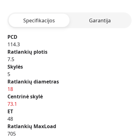
-
BLACK
Specifikacijos
Garantija
POLISHED
PCD
114.3
Ratlankių plotis
7.5
Skylės
5
Ratlankių diametras
18
Centrinė skylė
73.1
ET
48
Ratlankių MaxLoad
705