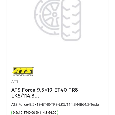
ATS
ATS Force-9,5×19-ET40-TR8-
LK5/114,3…
ATS Force-9,5×19-ET40-TR8-LK5/114,3-NB64,2-Tesla
9.5
x
19
ET
40.00
5
x
114.3
64.20