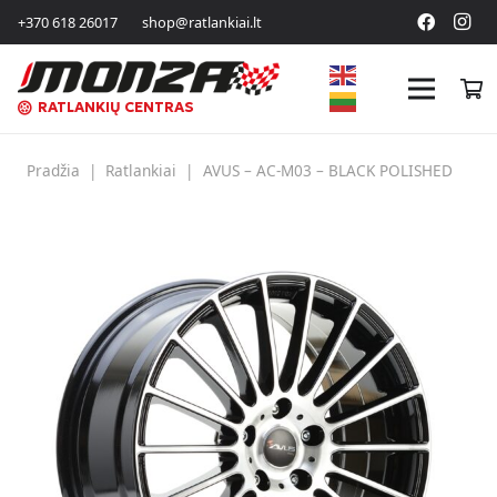
+370 618 26017
shop@ratlankiai.lt
RATLANKIŲ CENTRAS
Pradžia
|
Ratlankiai
|
AVUS – AC-M03 – BLACK POLISHED