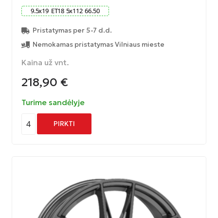
9.5
x
19
ET
18
5
x
112
66.50
Pristatymas per 5-7 d.d.
Nemokamas pristatymas Vilniaus mieste
Kaina už vnt.
218,90
€
Turime sandėlyje
4
PIRKTI