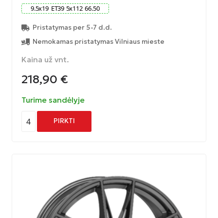
9.5
x
19
ET
39
5
x
112
66.50
Pristatymas per 5-7 d.d.
Nemokamas pristatymas Vilniaus mieste
Kaina už vnt.
218,90
€
Turime sandėlyje
4
PIRKTI