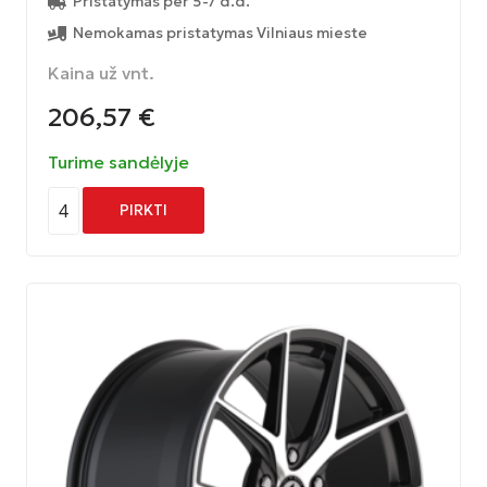
Pristatymas per 5-7 d.d.
Nemokamas pristatymas Vilniaus mieste
Kaina už vnt.
206,57
€
Turime sandėlyje
4
PIRKTI