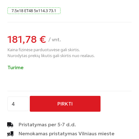
7.5
x
18
ET48
5
x
114.3
73.1
181,78
€
/ vnt.
Kaina fizinėse parduotuvėse gali skirtis.
Nurodytas prekių likutis gali skirtis nuo realaus.
Turime
produkto
PIRKTI
kiekis:
AVUS
-
Pristatymas per 5-7 d.d.
AC-
Nemokamas pristatymas Vilniaus mieste
M03