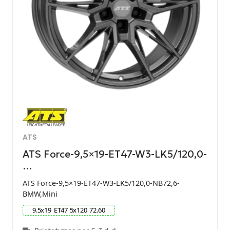
ATS
ATS Force-9,5×19-ET47-W3-LK5/120,0-
…
ATS Force-9,5×19-ET47-W3-LK5/120,0-NB72,6-
BMW,Mini
9.5
x
19
ET
47
5
x
120
72.60