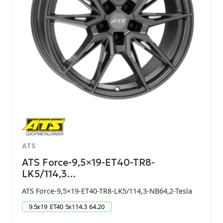
ATS
ATS Force-9,5×19-ET40-TR8-
LK5/114,3…
ATS Force-9,5×19-ET40-TR8-LK5/114,3-NB64,2-Tesla
9.5
x
19
ET
40
5
x
114.3
64.20