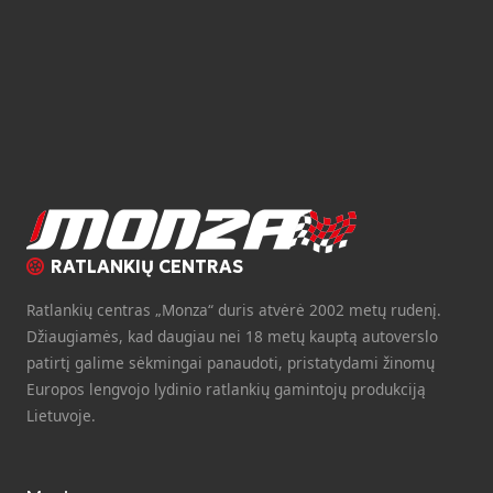
RATLANKIŲ CENTRAS
Ratlankių centras „Monza“ duris atvėrė 2002 metų rudenį.
Džiaugiamės, kad daugiau nei 18 metų kauptą autoverslo
patirtį galime sėkmingai panaudoti, pristatydami žinomų
Europos lengvojo lydinio ratlankių gamintojų produkciją
Lietuvoje.