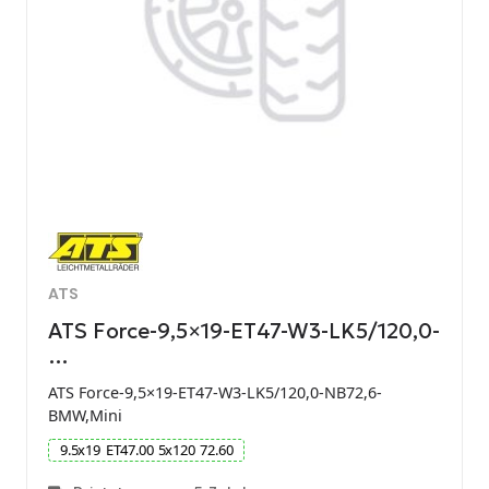
ATS
ATS Force-9,5×19-ET47-W3-LK5/120,0-
…
ATS Force-9,5×19-ET47-W3-LK5/120,0-NB72,6-
BMW,Mini
9.5
x
19
ET
47.00
5
x
120
72.60