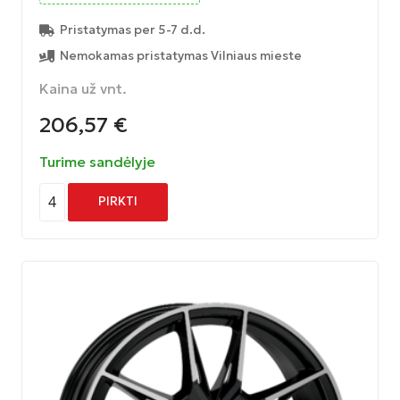
Pristatymas per 5-7 d.d.
Nemokamas pristatymas Vilniaus mieste
Kaina už vnt.
206,57
€
Turime sandėlyje
4
PIRKTI