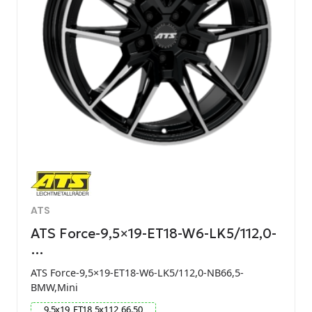
ATS
ATS Force-9,5×19-ET18-W6-LK5/112,0-
…
ATS Force-9,5×19-ET18-W6-LK5/112,0-NB66,5-
BMW,Mini
9.5
x
19
ET
18
5
x
112
66.50