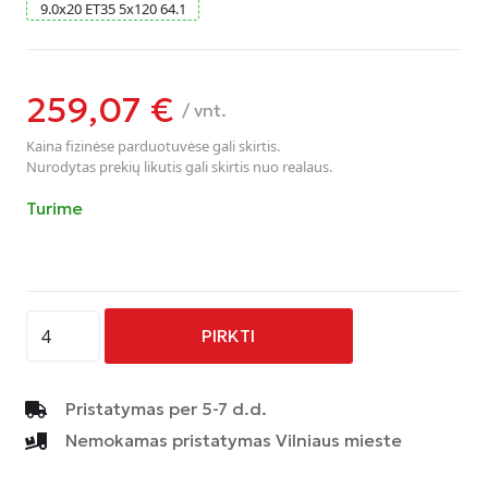
9.0
x
20
ET35
5
x
120
64.1
259,07
€
/ vnt.
Kaina fizinėse parduotuvėse gali skirtis.
Nurodytas prekių likutis gali skirtis nuo realaus.
Turime
produkto
PIRKTI
kiekis:
AVUS
-
Pristatymas per 5-7 d.d.
AC-
Nemokamas pristatymas Vilniaus mieste
521
-