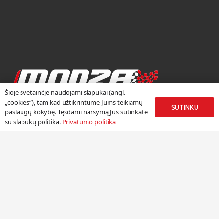
Šioje svetainėje naudojami slapukai (angl.
RATLANKIŲ CENTRAS
„cookies“), tam kad užtikrintume Jums teikiamų
SUTINKU
paslaugų kokybę. Tęsdami naršymą Jūs sutinkate
Ratlankių centras „Monza“ duris atvėrė 2002 metų rudenį.
su slapukų politika.
Privatumo politika
Džiaugiamės, kad daugiau nei 18 metų kauptą autoverslo
patirtį galime sėkmingai panaudoti, pristatydami žinomų
Europos lengvojo lydinio ratlankių gamintojų produkciją
Lietuvoje.
Meniu