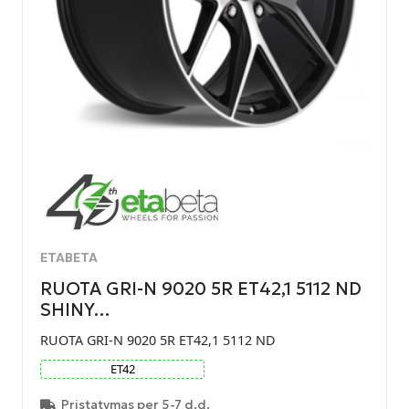
ETABETA
RUOTA GRI-N 9020 5R ET42,1 5112 ND
SHINY…
RUOTA GRI-N 9020 5R ET42,1 5112 ND
ET
42
Pristatymas per 5-7 d.d.