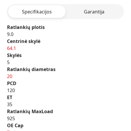
BLACK
Specifikacijos
Garantija
Ratlankių plotis
9.0
Centrinė skylė
64.1
Skylės
5
Ratlankių diametras
20
PCD
120
ET
35
Ratlankių MaxLoad
925
OE Cap