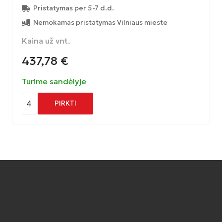
Pristatymas per 5-7 d.d.
Nemokamas pristatymas Vilniaus mieste
Kaina už vnt.
437,78
€
Turime sandėlyje
4
PIRKTI