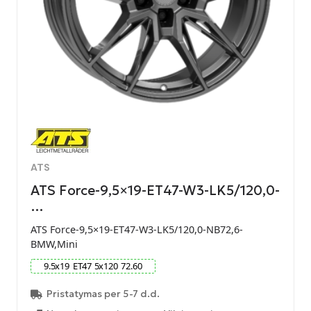
ATS
ATS Force-9,5×19-ET47-W3-LK5/120,0-
…
ATS Force-9,5×19-ET47-W3-LK5/120,0-NB72,6-
BMW,Mini
9.5
x
19
ET
47
5
x
120
72.60
Pristatymas per 5-7 d.d.