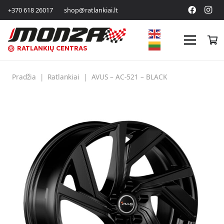
+370 618 26017
shop@ratlankiai.lt
RATLANKIŲ CENTRAS
Pradžia
|
Ratlankiai
|
AVUS – AC-521 – BLACK