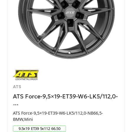
ATS
ATS Force-9,5×19-ET39-W6-LK5/112,0-
…
ATS Force-9,5×19-ET39-W6-LK5/112,0-NB66,5-
BMW,Mini
9.5
x
19
ET
39
5
x
112
66.50