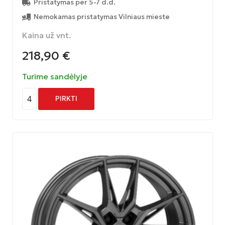
Pristatymas per 5-7 d.d.
Nemokamas pristatymas Vilniaus mieste
Kaina už vnt.
218,90
€
Turime sandėlyje
4
PIRKTI