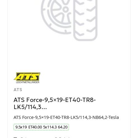
ATS
ATS Force-9,5×19-ET40-TR8-
LK5/114,3…
ATS Force-9,5×19-ET40-TR8-LK5/114,3-NB64,2-Tesla
9.5
x
19
ET
40.00
5
x
114.3
64.20