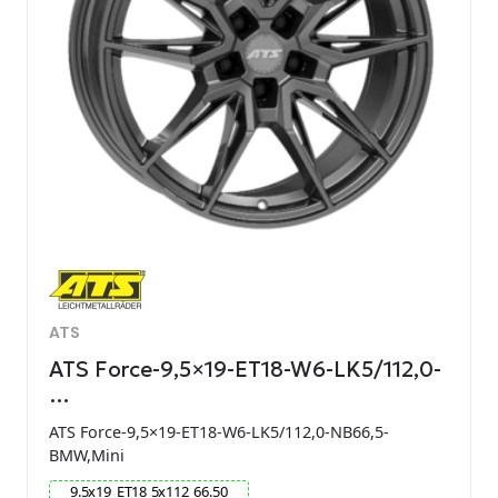
ATS
ATS Force-9,5×19-ET18-W6-LK5/112,0-
…
ATS Force-9,5×19-ET18-W6-LK5/112,0-NB66,5-
BMW,Mini
9.5
x
19
ET
18
5
x
112
66.50