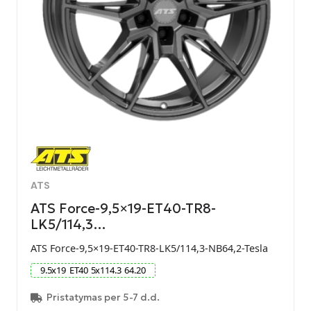
ATS
ATS Force-9,5×19-ET40-TR8-
LK5/114,3…
ATS Force-9,5×19-ET40-TR8-LK5/114,3-NB64,2-Tesla
9.5
x
19
ET
40
5
x
114.3
64.20
Pristatymas per 5-7 d.d.