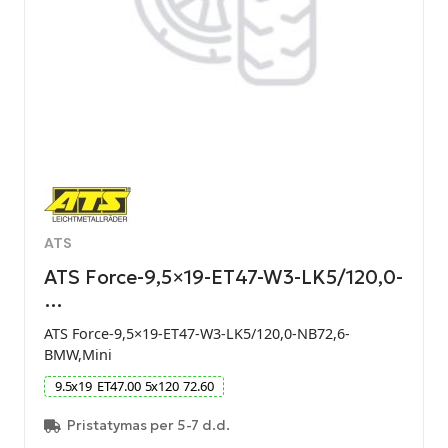
ATS
ATS Force-9,5×19-ET47-W3-LK5/120,0-
…
ATS Force-9,5×19-ET47-W3-LK5/120,0-NB72,6-
BMW,Mini
9.5
x
19
ET
47.00
5
x
120
72.60
Pristatymas per 5-7 d.d.