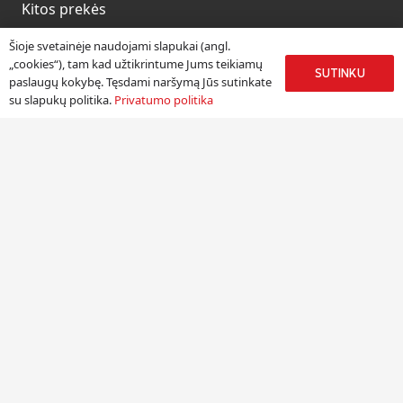
Kitos prekės
Paslaugos
Šioje svetainėje naudojami slapukai (angl.
„cookies“), tam kad užtikrintume Jums teikiamų
SUTINKU
paslaugų kokybę. Tęsdami naršymą Jūs sutinkate
su slapukų politika.
Privatumo politika
Informacija
Apie mus
Paslaugos
Pristatymas
Naudinga informacija
Kontaktai
Kontaktai
UAB „Jolgena”