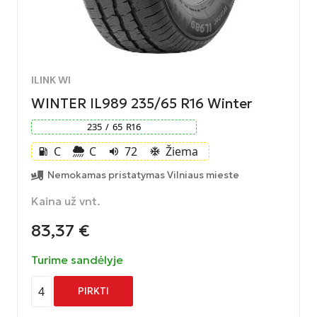
ILINK WI
WINTER IL989 235/65 R16 Winter
235
/
65
R
16
C
C
72
Žiema
local_gas_station
volume_up
ac_unit
Nemokamas pristatymas Vilniaus mieste
Kaina už vnt.
83,37
€
Turime sandėlyje
4
PIRKTI