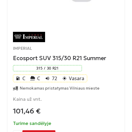
IMPERIAL
Ecosport SUV 315/30 R21 Summer
315
/
30
R
21
C
C
72
Vasara
local_gas_station
volume_up
light_mode
Nemokamas pristatymas Vilniaus mieste
Kaina už vnt.
101,46
€
Turime sandėlyje