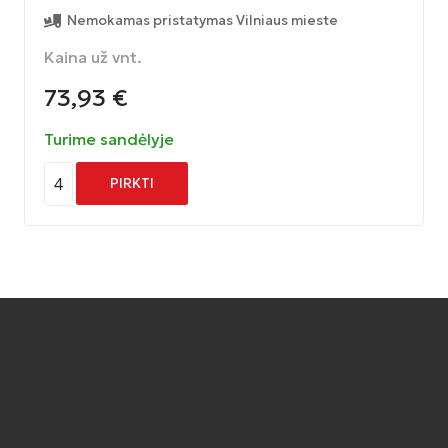
Nemokamas pristatymas Vilniaus mieste
Kaina už vnt.
73,93
€
Turime sandėlyje
4
PIRKTI