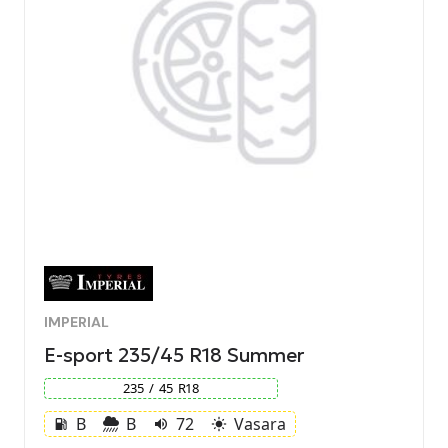
IMPERIAL
E-sport 235/45 R18 Summer
235
/
45
R
18
B
B
72
Vasara
local_gas_station
volume_up
light_mode