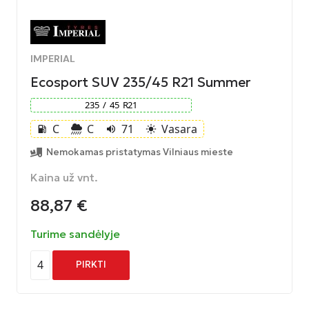
IMPERIAL
Ecosport SUV 235/45 R21 Summer
235
/
45
R
21
C
C
71
Vasara
local_gas_station
volume_up
light_mode
Nemokamas pristatymas Vilniaus mieste
Kaina už vnt.
88,87
€
Turime sandėlyje
4
PIRKTI