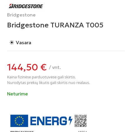
Bridgestone
Bridgestone TURANZA T005
Vasara
light_mode
144,50
€
/ vnt.
Kaina fizinėse parduotuvėse gali skirtis.
Nurodytas prekių likutis gali skirtis nuo realaus.
Neturime