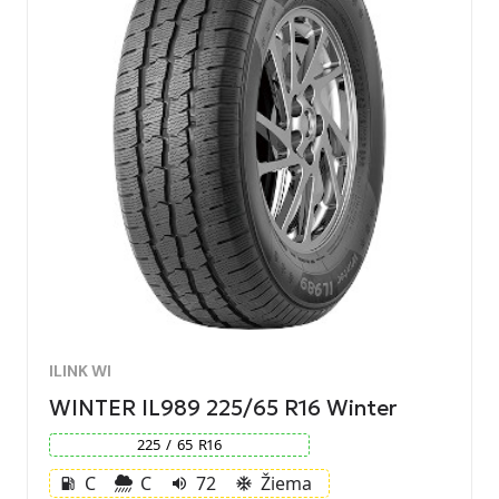
ILINK WI
WINTER IL989 225/65 R16 Winter
225
/
65
R
16
C
C
72
Žiema
local_gas_station
volume_up
ac_unit