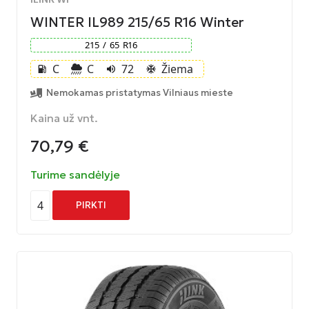
WINTER IL989 215/65 R16 Winter
215
/
65
R
16
C
C
72
Žiema
local_gas_station
volume_up
ac_unit
Nemokamas pristatymas Vilniaus mieste
Kaina už vnt.
70,79
€
Turime sandėlyje
4
PIRKTI