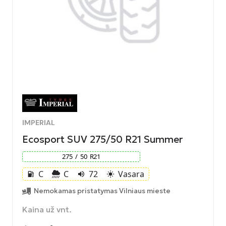
IMPERIAL
Ecosport SUV 275/50 R21 Summer
275
/
50
R
21
C
C
72
Vasara
local_gas_station
volume_up
light_mode
Nemokamas pristatymas Vilniaus mieste
Kaina už vnt.