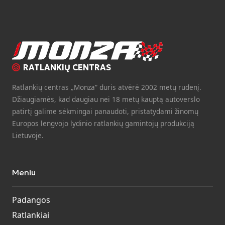
RATLANKIŲ CENTRAS
Ratlankių centras „Monza“ duris atvėrė 2002 metų rudenį.
Džiaugiamės, kad daugiau nei 18 metų kauptą autoverslo
patirtį galime sėkmingai panaudoti, pristatydami žinomų
Europos lengvojo lydinio ratlankių gamintojų produkciją
Lietuvoje.
Meniu
Padangos
Ratlankiai