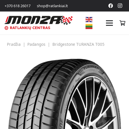
+370 618 26017
shop@ratlankiai.lt
RATLANKIŲ CENTRAS
Pradžia
|
Padangos
|
Bridgestone TURANZA T005