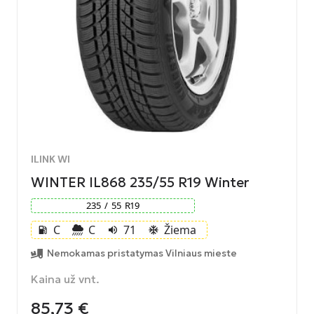
ILINK WI
WINTER IL868 235/55 R19 Winter
235
/
55
R
19
C
C
71
Žiema
local_gas_station
volume_up
ac_unit
Nemokamas pristatymas Vilniaus mieste
Kaina už vnt.
85,73
€