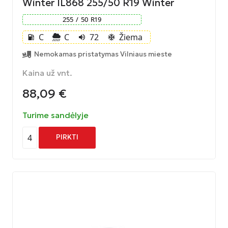
Winter IL868 255/50 R19 Winter
255
/
50
R
19
C
C
72
Žiema
local_gas_station
volume_up
ac_unit
Nemokamas pristatymas Vilniaus mieste
Kaina už vnt.
88,09
€
Turime sandėlyje
4
PIRKTI