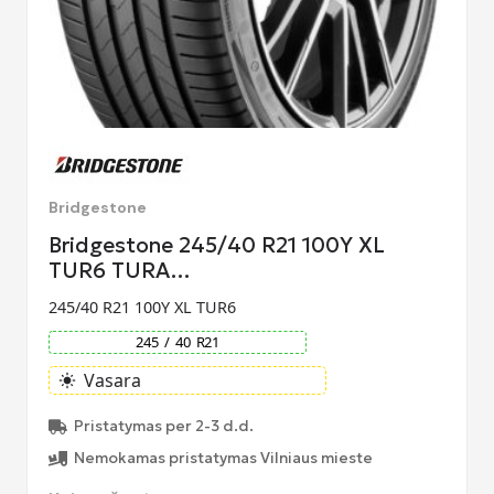
Bridgestone
Bridgestone 245/40 R21 100Y XL
TUR6 TURA…
245/40 R21 100Y XL TUR6
245
/
40
R
21
Vasara
light_mode
Pristatymas per 2-3 d.d.
Nemokamas pristatymas Vilniaus mieste