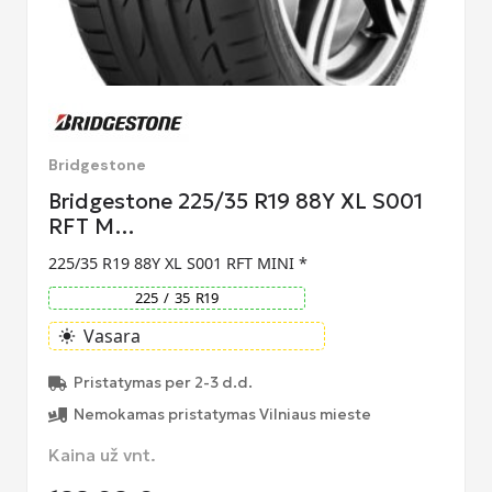
Bridgestone
Bridgestone 225/35 R19 88Y XL S001
RFT M…
225/35 R19 88Y XL S001 RFT MINI *
225
/
35
R
19
Vasara
light_mode
Pristatymas per 2-3 d.d.
Nemokamas pristatymas Vilniaus mieste
Kaina už vnt.