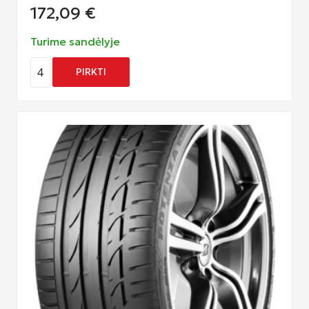
172,09
€
Turime sandėlyje
4
PIRKTI