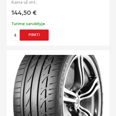
Kaina už vnt.
144,50
€
Turime sandėlyje
4
PIRKTI