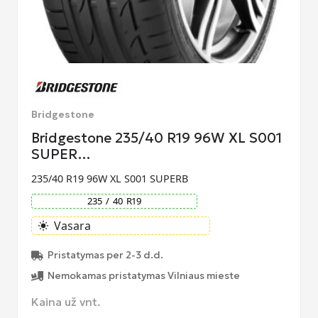
Bridgestone
Bridgestone 235/40 R19 96W XL S001
SUPER…
235/40 R19 96W XL S001 SUPERB
235
/
40
R
19
Vasara
light_mode
Pristatymas per 2-3 d.d.
Nemokamas pristatymas Vilniaus mieste
Kaina už vnt.