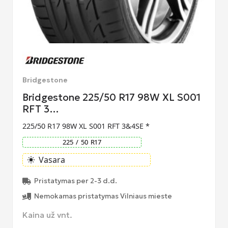
Bridgestone
Bridgestone 225/50 R17 98W XL S001
RFT 3…
225/50 R17 98W XL S001 RFT 3&4SE *
225
/
50
R
17
Vasara
light_mode
Pristatymas per 2-3 d.d.
Nemokamas pristatymas Vilniaus mieste
Kaina už vnt.