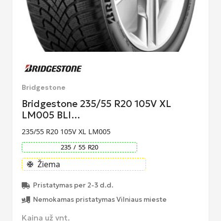
Bridgestone
Bridgestone 235/55 R20 105V XL
LM005 BLI…
235/55 R20 105V XL LM005
235
/
55
R
20
Žiema
ac_unit
Pristatymas per 2-3 d.d.
Nemokamas pristatymas Vilniaus mieste
Kaina už vnt.