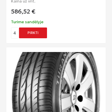
Kaina už vnt.
586,52
€
Turime sandėlyje
4
PIRKTI