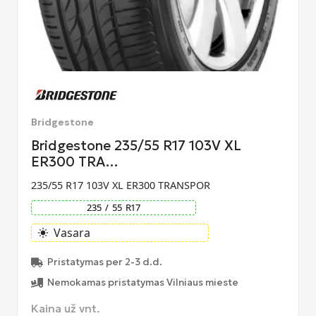
Bridgestone
Bridgestone 235/55 R17 103V XL
ER300 TRA…
235/55 R17 103V XL ER300 TRANSPOR
235
/
55
R
17
Vasara
light_mode
Pristatymas per 2-3 d.d.
Nemokamas pristatymas Vilniaus mieste
Kaina už vnt.