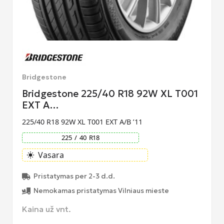
Bridgestone
Bridgestone 225/40 R18 92W XL T001
EXT A…
225/40 R18 92W XL T001 EXT A/B ’11
225
/
40
R
18
Vasara
light_mode
Pristatymas per 2-3 d.d.
Nemokamas pristatymas Vilniaus mieste
Kaina už vnt.