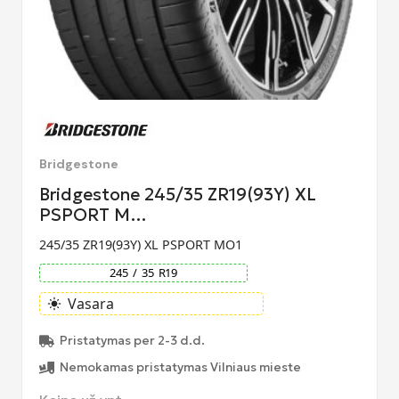
Bridgestone
Bridgestone 245/35 ZR19(93Y) XL
PSPORT M…
245/35 ZR19(93Y) XL PSPORT MO1
245
/
35
R
19
Vasara
light_mode
Pristatymas per 2-3 d.d.
Nemokamas pristatymas Vilniaus mieste