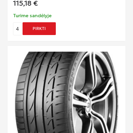
115,18
€
Turime sandėlyje
4
PIRKTI