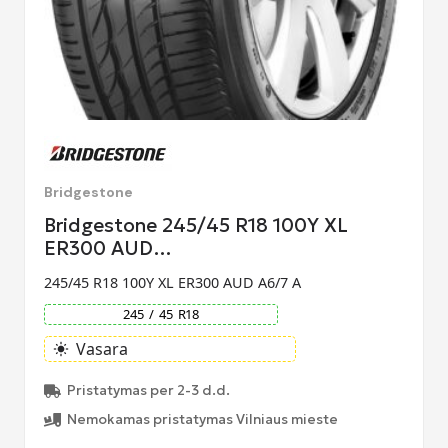
Bridgestone
Bridgestone 245/45 R18 100Y XL
ER300 AUD…
245/45 R18 100Y XL ER300 AUD A6/7 A
245
/
45
R
18
Vasara
light_mode
Pristatymas per 2-3 d.d.
Nemokamas pristatymas Vilniaus mieste