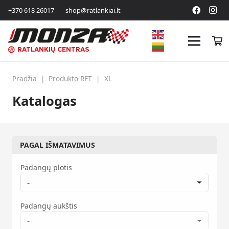
+370 618 26017
shop@ratlankiai.lt
RATLANKIŲ CENTRAS
Pradžia
|
Produkto RFT
|
XL
Katalogas
PAGAL IŠMATAVIMUS
Padangų plotis
-
Padangų aukštis
-