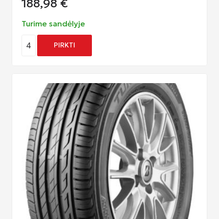
188,98
€
Turime sandėlyje
4
PIRKTI