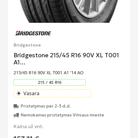
Bridgestone
Bridgestone 215/45 R16 90V XL T001
A1…
215/45 R16 90V XL T001 A1 ’14 AO
215
/
45
R
16
Vasara
light_mode
Pristatymas per 2-3 d.d.
Nemokamas pristatymas Vilniaus mieste
Kaina už vnt.