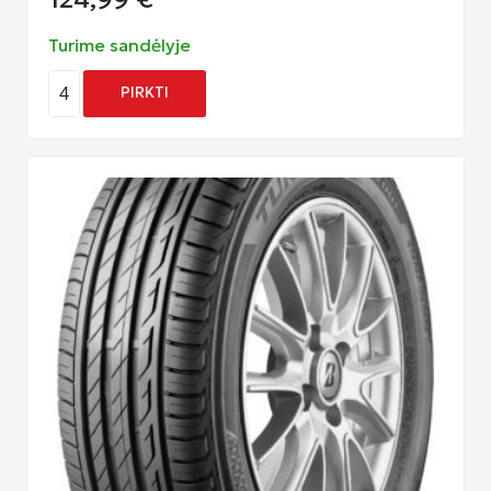
Turime sandėlyje
4
PIRKTI