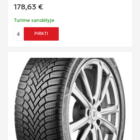
178,63
€
Turime sandėlyje
4
PIRKTI