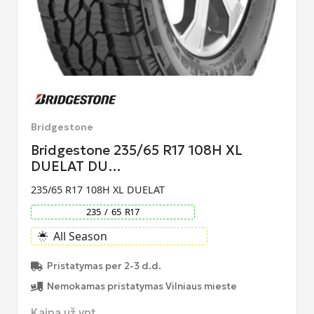
Bridgestone
Bridgestone 235/65 R17 108H XL
DUELAT DU…
235/65 R17 108H XL DUELAT
235
/
65
R
17
All Season
sunny_snowing
Pristatymas per 2-3 d.d.
Nemokamas pristatymas Vilniaus mieste
Kaina už vnt.