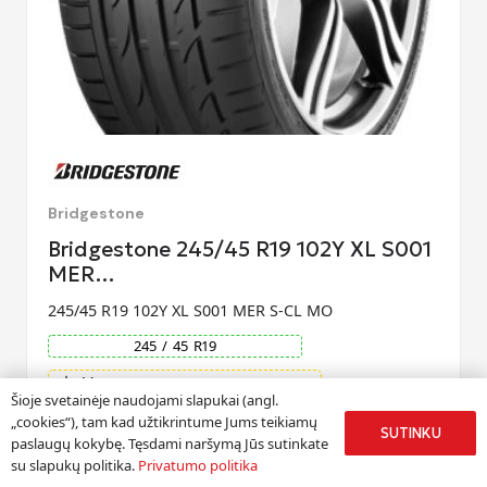
Bridgestone
Bridgestone 245/45 R19 102Y XL S001
MER…
245/45 R19 102Y XL S001 MER S-CL MO
245
/
45
R
19
Vasara
light_mode
Šioje svetainėje naudojami slapukai (angl.
„cookies“), tam kad užtikrintume Jums teikiamų
Pristatymas per 2-3 d.d.
SUTINKU
paslaugų kokybę. Tęsdami naršymą Jūs sutinkate
Nemokamas pristatymas Vilniaus mieste
su slapukų politika.
Privatumo politika