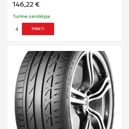
146,22
€
Turime sandėlyje
4
PIRKTI