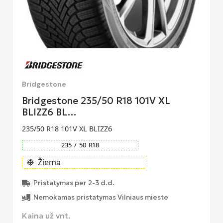
Bridgestone
Bridgestone 235/50 R18 101V XL
BLIZZ6 BL…
235/50 R18 101V XL BLIZZ6
235
/
50
R
18
Žiema
ac_unit
Pristatymas per 2-3 d.d.
Nemokamas pristatymas Vilniaus mieste
Kaina už vnt.