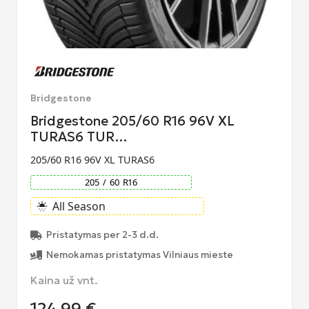
Bridgestone
Bridgestone 205/60 R16 96V XL
TURAS6 TUR…
205/60 R16 96V XL TURAS6
205
/
60
R
16
All Season
sunny_snowing
Pristatymas per 2-3 d.d.
Nemokamas pristatymas Vilniaus mieste
Kaina už vnt.
124,99
€