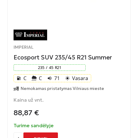
IMPERIAL
Ecosport SUV 235/45 R21 Summer
235
/
45
R
21
C
C
71
Vasara
local_gas_station
volume_up
light_mode
Nemokamas pristatymas Vilniaus mieste
Kaina už vnt.
88,87
€
Turime sandėlyje