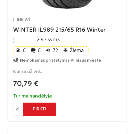
ILINK WI
WINTER IL989 215/65 R16 Winter
215
/
65
R
16
C
C
72
Žiema
local_gas_station
volume_up
ac_unit
Nemokamas pristatymas Vilniaus mieste
Kaina už vnt.
70,79
€
Turime sandėlyje
4
PIRKTI