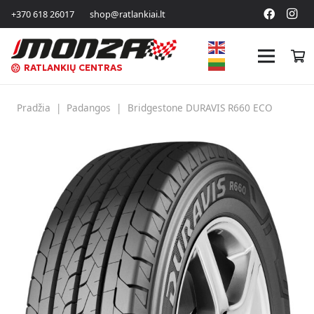
+370 618 26017
shop@ratlankiai.lt
RATLANKIŲ CENTRAS
Pradžia
|
Padangos
|
Bridgestone DURAVIS R660 ECO