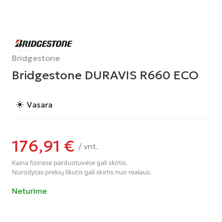
Bridgestone
Bridgestone DURAVIS R660 ECO
Vasara
light_mode
176,91
€
/ vnt.
Kaina fizinėse parduotuvėse gali skirtis.
Nurodytas prekių likutis gali skirtis nuo realaus.
Neturime