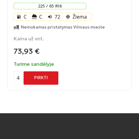
225
/
65
R
16
C
C
72
Žiema
local_gas_station
volume_up
ac_unit
Nemokamas pristatymas Vilniaus mieste
Kaina už vnt.
73,93
€
Turime sandėlyje
4
PIRKTI