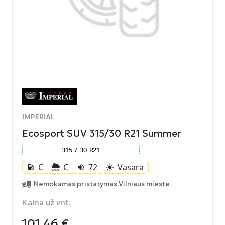
IMPERIAL
Ecosport SUV 315/30 R21 Summer
315
/
30
R
21
C
C
72
Vasara
local_gas_station
volume_up
light_mode
Nemokamas pristatymas Vilniaus mieste
Kaina už vnt.
101,46
€