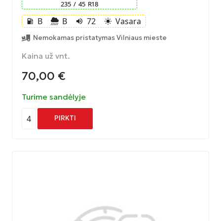
235
/
45
R
18
B
B
72
Vasara
local_gas_station
volume_up
light_mode
Nemokamas pristatymas Vilniaus mieste
Kaina už vnt.
70,00
€
Turime sandėlyje
4
PIRKTI