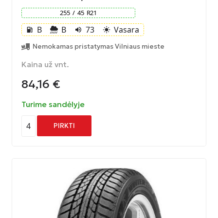
255
/
45
R
21
B
B
73
Vasara
local_gas_station
volume_up
light_mode
Nemokamas pristatymas Vilniaus mieste
Kaina už vnt.
84,16
€
Turime sandėlyje
4
PIRKTI