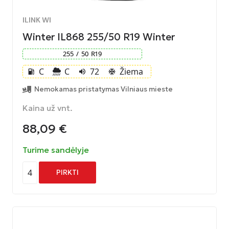
ILINK WI
Winter IL868 255/50 R19 Winter
255
/
50
R
19
C
C
72
Žiema
local_gas_station
volume_up
ac_unit
Nemokamas pristatymas Vilniaus mieste
Kaina už vnt.
88,09
€
Turime sandėlyje
4
PIRKTI