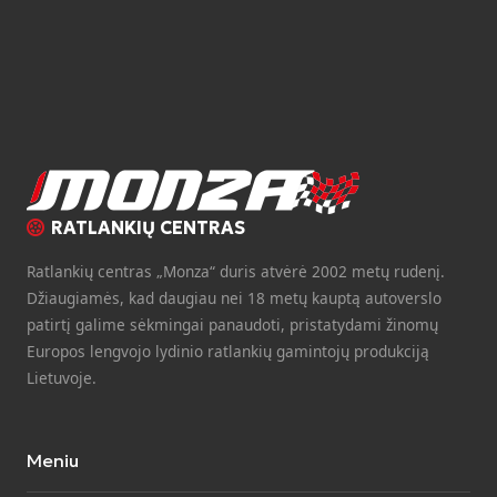
RATLANKIŲ CENTRAS
Ratlankių centras „Monza“ duris atvėrė 2002 metų rudenį.
Džiaugiamės, kad daugiau nei 18 metų kauptą autoverslo
patirtį galime sėkmingai panaudoti, pristatydami žinomų
Europos lengvojo lydinio ratlankių gamintojų produkciją
Lietuvoje.
Meniu