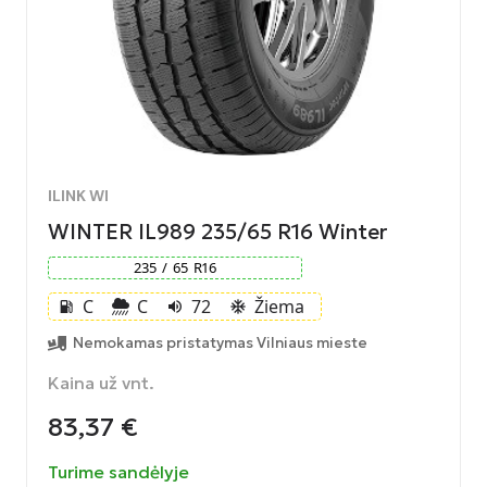
ILINK WI
WINTER IL989 235/65 R16 Winter
235
/
65
R
16
C
C
72
Žiema
local_gas_station
volume_up
ac_unit
Nemokamas pristatymas Vilniaus mieste
Kaina už vnt.
83,37
€
Turime sandėlyje