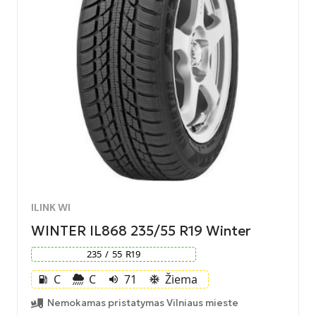
ILINK WI
WINTER IL868 235/55 R19 Winter
235
/
55
R
19
C
C
71
Žiema
local_gas_station
volume_up
ac_unit
Nemokamas pristatymas Vilniaus mieste