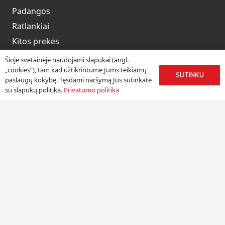
Padangos
Ratlankiai
Kitos prekės
Paslaugos
Šioje svetainėje naudojami slapukai (angl.
„cookies“), tam kad užtikrintume Jums teikiamų
SUTINKU
paslaugų kokybę. Tęsdami naršymą Jūs sutinkate
su slapukų politika.
Privatumo politika
Informacija
Apie mus
Paslaugos
Pristatymas
Naudinga informacija
Kontaktai