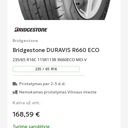
Bridgestone
Bridgestone DURAVIS R660 ECO
235/65 R16C 115R113R R660ECO MO-V
235
/
65
R
16
Pristatymas per 2-3 d.d.
Nemokamas pristatymas Vilniaus mieste
Kaina už vnt.
168,59
€
Turime sandėlyje