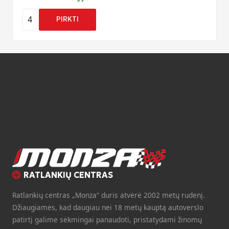
4
PIRKTI
RATLANKIŲ CENTRAS
Ratlankių centras „Monza“ duris atvėrė 2002 metų rudenį.
Džiaugiamės, kad daugiau nei 18 metų kauptą autoverslo
patirtį galime sėkmingai panaudoti, pristatydami žinomų