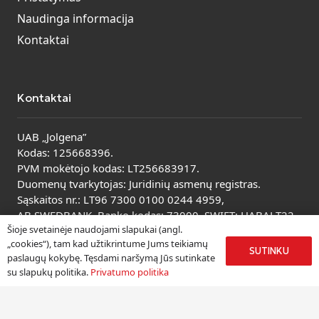
Naudinga informacija
Kontaktai
Kontaktai
UAB „Jolgena”
Kodas: 125668396.
PVM mokėtojo kodas: LT256683917.
Duomenų tvarkytojas: Juridinių asmenų registras.
Sąskaitos nr.: LT96 7300 0100 0244 4959,
AB SWEDBANK. Banko kodas: 73000, SWIFT: HABALT22.
Šioje svetainėje naudojami slapukai (angl.
Peržiūrėti visus kontaktus
„cookies“), tam kad užtikrintume Jums teikiamų
SUTINKU
paslaugų kokybę. Tęsdami naršymą Jūs sutinkate
su slapukų politika.
Privatumo politika