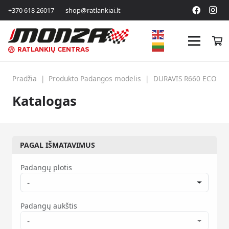
+370 618 26017
shop@ratlankiai.lt
RATLANKIŲ CENTRAS
Pradžia
|
Produkto Padangos modelis
|
DURAVIS R660 ECO
Katalogas
PAGAL IŠMATAVIMUS
Padangų plotis
-
Padangų aukštis
-