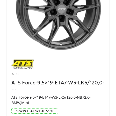
ATS
ATS Force-9,5×19-ET47-W3-LK5/120,0-
…
ATS Force-9,5×19-ET47-W3-LK5/120,0-NB72,6-
BMW,Mini
9.5
x
19
ET
47
5
x
120
72.60