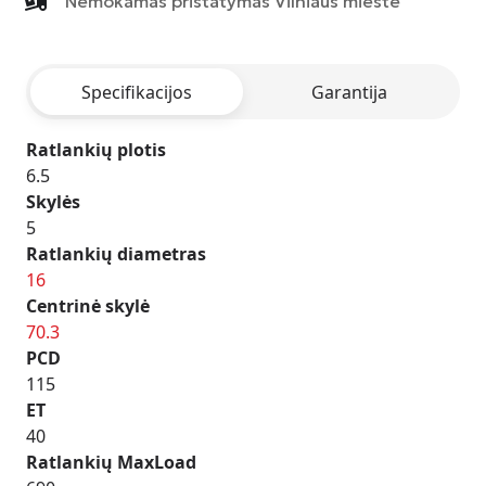
Nemokamas pristatymas Vilniaus mieste
M03
-
BLACK
Specifikacijos
Garantija
POLISHED
LIP
Ratlankių plotis
6.5
Skylės
5
Ratlankių diametras
16
Centrinė skylė
70.3
PCD
115
ET
40
Ratlankių MaxLoad