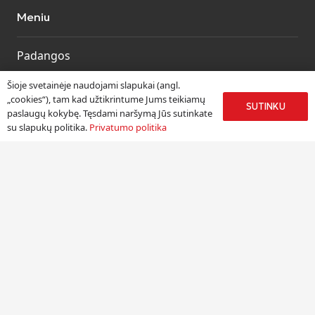
Meniu
Padangos
Ratlankiai
Šioje svetainėje naudojami slapukai (angl.
Kitos prekės
„cookies“), tam kad užtikrintume Jums teikiamų
SUTINKU
paslaugų kokybę. Tęsdami naršymą Jūs sutinkate
Paslaugos
su slapukų politika.
Privatumo politika
Informacija
Apie mus
Paslaugos
Pristatymas
Naudinga informacija
Kontaktai