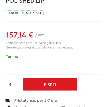
POLISHED LIP
6.5
x
16
ET40
5
x
115
70.3
157,14
€
/ vnt.
Kaina fizinėse parduotuvėse gali skirtis.
Nurodytas prekių likutis gali skirtis nuo realaus.
Turime
produkto
PIRKTI
kiekis:
AVUS
-
Pristatymas per 5-7 d.d.
AC-