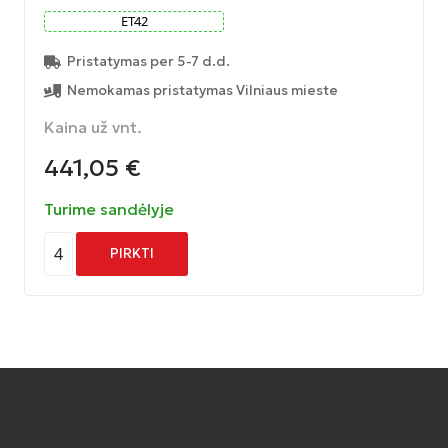
ET
42
Pristatymas per 5-7 d.d.
Nemokamas pristatymas Vilniaus mieste
Kaina už vnt.
441,05
€
Turime sandėlyje
4
PIRKTI