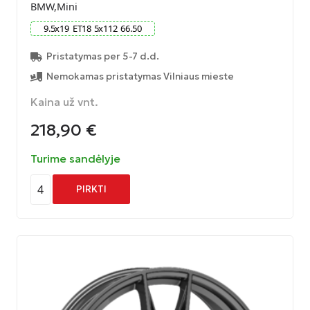
BMW,Mini
9.5
x
19
ET
18
5
x
112
66.50
Pristatymas per 5-7 d.d.
Nemokamas pristatymas Vilniaus mieste
Kaina už vnt.
218,90
€
Turime sandėlyje
4
PIRKTI