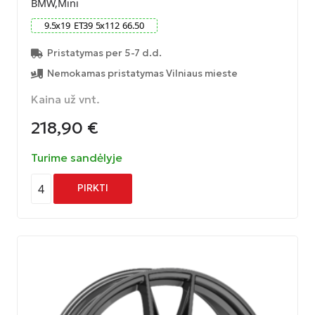
BMW,Mini
9.5
x
19
ET
39
5
x
112
66.50
Pristatymas per 5-7 d.d.
Nemokamas pristatymas Vilniaus mieste
Kaina už vnt.
218,90
€
Turime sandėlyje
4
PIRKTI