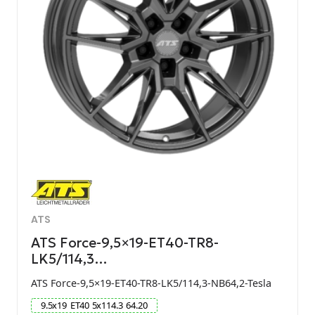
ATS
ATS Force-9,5×19-ET40-TR8-
LK5/114,3…
ATS Force-9,5×19-ET40-TR8-LK5/114,3-NB64,2-Tesla
9.5
x
19
ET
40
5
x
114.3
64.20