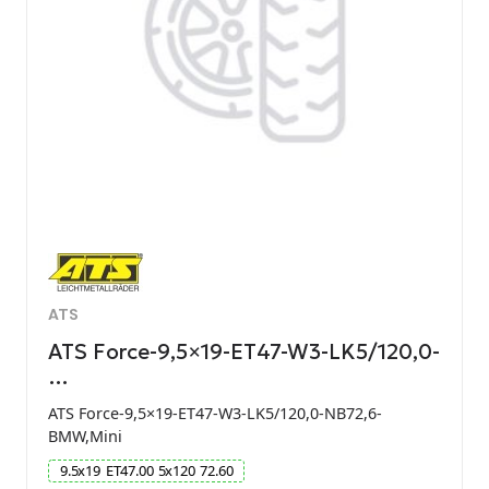
ATS
ATS Force-9,5×19-ET47-W3-LK5/120,0-
…
ATS Force-9,5×19-ET47-W3-LK5/120,0-NB72,6-
BMW,Mini
9.5
x
19
ET
47.00
5
x
120
72.60