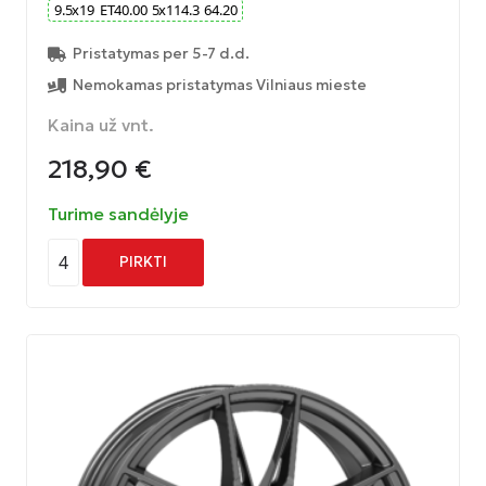
9.5
x
19
ET
40.00
5
x
114.3
64.20
Pristatymas per 5-7 d.d.
Nemokamas pristatymas Vilniaus mieste
Kaina už vnt.
218,90
€
Turime sandėlyje
4
PIRKTI