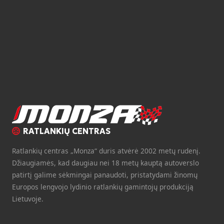
RATLANKIŲ CENTRAS
Ratlankių centras „Monza“ duris atvėrė 2002 metų rudenį.
Džiaugiamės, kad daugiau nei 18 metų kauptą autoverslo
patirtį galime sėkmingai panaudoti, pristatydami žinomų
Europos lengvojo lydinio ratlankių gamintojų produkciją
Lietuvoje.