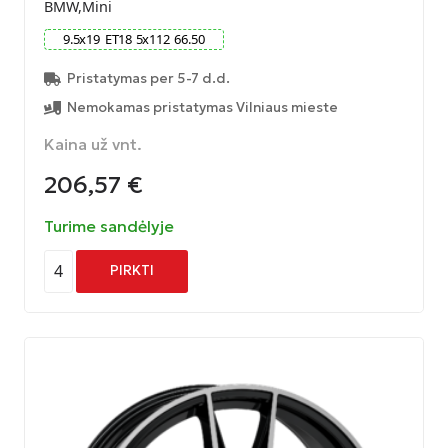
BMW,Mini
9.5
x
19
ET
18
5
x
112
66.50
Pristatymas per 5-7 d.d.
Nemokamas pristatymas Vilniaus mieste
Kaina už vnt.
206,57
€
Turime sandėlyje
4
PIRKTI