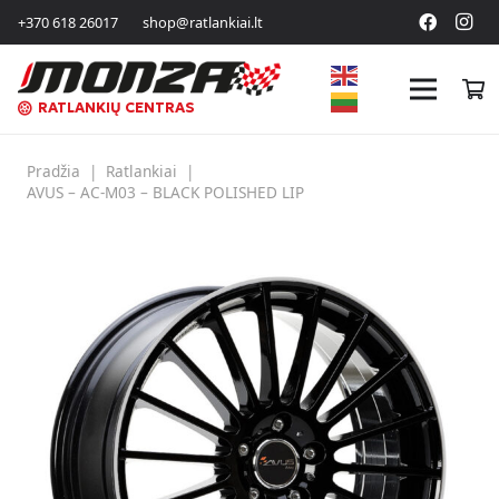
+370 618 26017
shop@ratlankiai.lt
RATLANKIŲ CENTRAS
Pradžia
|
Ratlankiai
|
AVUS – AC-M03 – BLACK POLISHED LIP