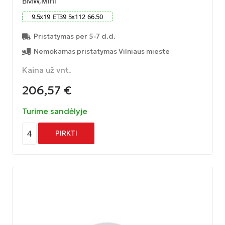
BMW,Mini
9.5
x
19
ET
39
5
x
112
66.50
Pristatymas per 5-7 d.d.
Nemokamas pristatymas Vilniaus mieste
Kaina už vnt.
206,57
€
Turime sandėlyje
4
PIRKTI