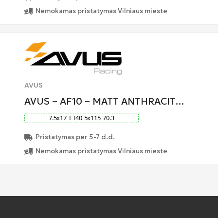
Nemokamas pristatymas Vilniaus mieste
AVUS
AVUS – AF10 – MATT ANTHRACIT…
7.5
x
17
ET
40
5
x
115
70.3
Pristatymas per 5-7 d.d.
Nemokamas pristatymas Vilniaus mieste