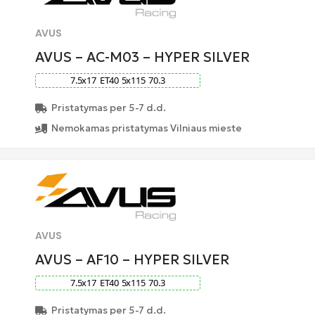
AVUS
AVUS – AC-M03 – HYPER SILVER
7.5
x
17
ET
40
5
x
115
70.3
Pristatymas per 5-7 d.d.
Nemokamas pristatymas Vilniaus mieste
AVUS
AVUS – AF10 – HYPER SILVER
7.5
x
17
ET
40
5
x
115
70.3
Pristatymas per 5-7 d.d.