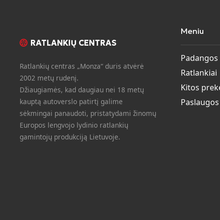
Meniu
RATLANKIŲ CENTRAS
Padangos
Ratlankių centras „Monza“ duris atvėrė
Ratlankiai
2002 metų rudenį.
Kitos prek
Džiaugiamės, kad daugiau nei 18 metų
kauptą autoverslo patirtį galime
Paslaugos
sėkmingai panaudoti, pristatydami žinomų
Europos lengvojo lydinio ratlankių
gamintojų produkciją Lietuvoje.