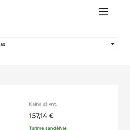
Kaina už vnt.
157,14
€
Turime sandėlyje