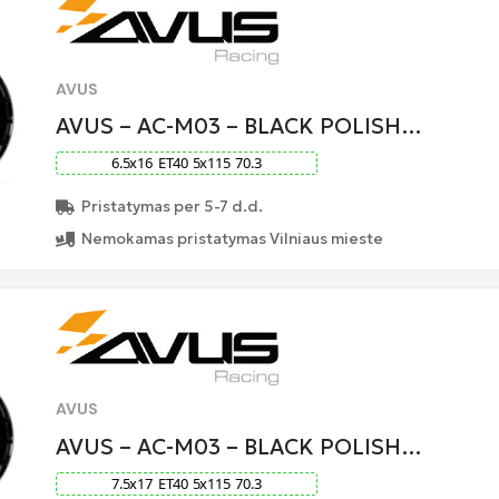
AVUS
AVUS – AC-M03 – BLACK POLISH…
6.5
x
16
ET
40
5
x
115
70.3
Pristatymas per 5-7 d.d.
Nemokamas pristatymas Vilniaus mieste
AVUS
AVUS – AC-M03 – BLACK POLISH…
7.5
x
17
ET
40
5
x
115
70.3