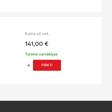
Kaina už vnt.
141,00
€
Turime sandėlyje
4
PIRKTI