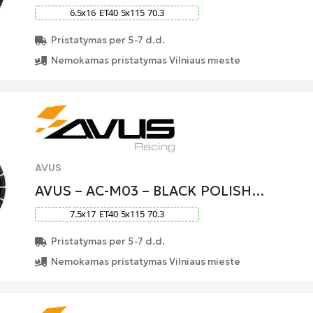
6.5
x
16
ET
40
5
x
115
70.3
Pristatymas per 5-7 d.d.
Nemokamas pristatymas Vilniaus mieste
AVUS
AVUS – AC-M03 – BLACK POLISH…
7.5
x
17
ET
40
5
x
115
70.3
Pristatymas per 5-7 d.d.
Nemokamas pristatymas Vilniaus mieste