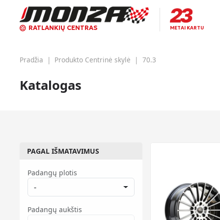
RATLANKIŲ CENTRAS
METAI KARTU
Pradžia
|
Produkto Centrinė skylė
|
70.3
Katalogas
PAGAL IŠMATAVIMUS
Padangų plotis
-
Padangų aukštis