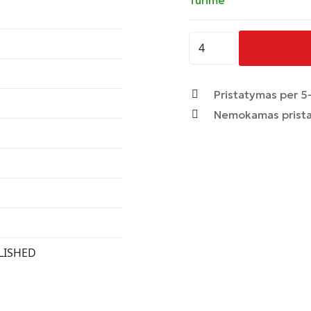
produkto
kiekis:
AVUS
-
Pristatymas per 5-
AC-
Nemokamas prista
515
-
ANTHRACITE
POLISHED
LISHED