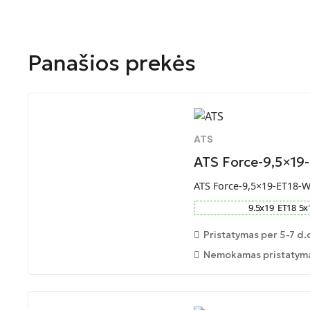
Panašios prekės
ATS
ATS Force-9,5×19
ATS Force-9,5×19-ET18-
9.5
x
19
ET
18
5
x
Pristatymas per 5-7 d.
Nemokamas pristatymas