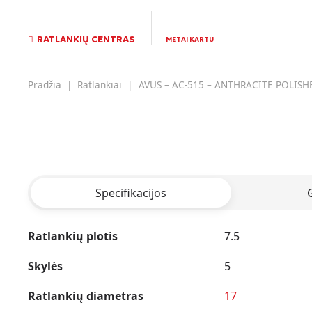
RATLANKIŲ CENTRAS
METAI KARTU
Pradžia
|
Ratlankiai
|
AVUS – AC-515 – ANTHRACITE POLISH
Specifikacijos
Ratlankių plotis
7.5
Skylės
5
Ratlankių diametras
17