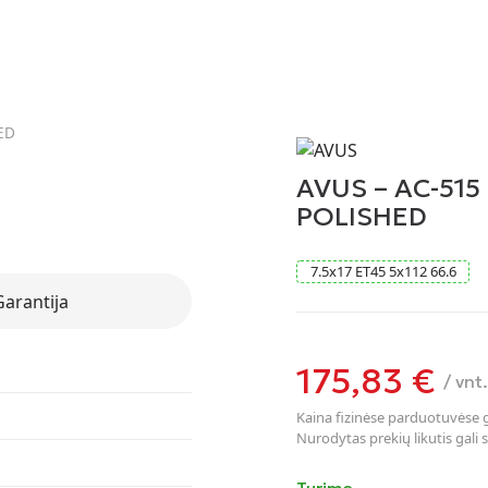
ED
AVUS – AC-515
POLISHED
7.5
x
17
ET45
5
x
112
66.6
Garantija
175,83
€
/ vnt.
Kaina fizinėse parduotuvėse ga
Nurodytas prekių likutis gali s
Turime