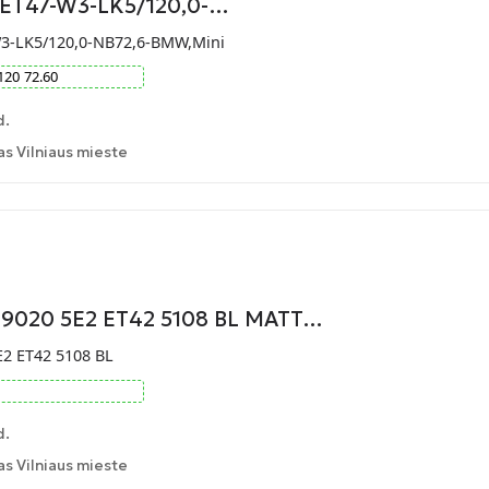
9-ET47-W3-LK5/120,0-…
W3-LK5/120,0-NB72,6-BMW,Mini
120
72.60
d.
 Vilniaus mieste
9020 5E2 ET42 5108 BL MATT…
2 ET42 5108 BL
d.
 Vilniaus mieste