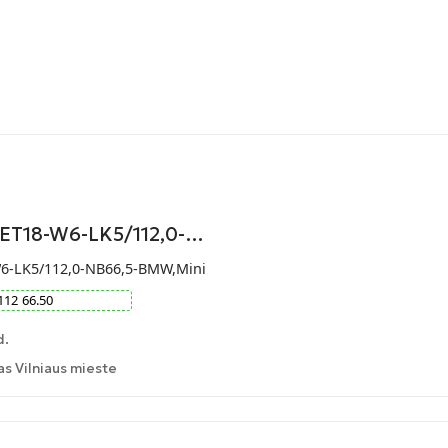
-ET18-W6-LK5/112,0-…
W6-LK5/112,0-NB66,5-BMW,Mini
112
66.50
d.
 Vilniaus mieste