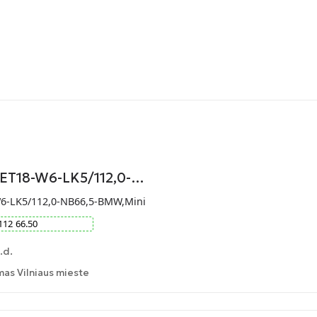
-ET18-W6-LK5/112,0-…
W6-LK5/112,0-NB66,5-BMW,Mini
112
66.50
.d.
as Vilniaus mieste