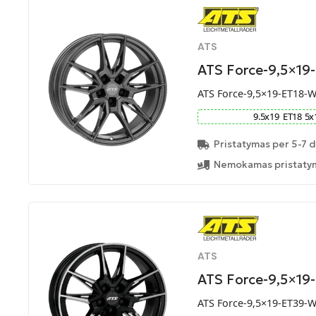
ATS
ATS Force-9,5×19
ATS Force-9,5×19-ET18-
9.5
x
19
ET
18
5
x
Pristatymas per 5-7 d
Nemokamas pristatym
ATS
ATS Force-9,5×19
ATS Force-9,5×19-ET39-