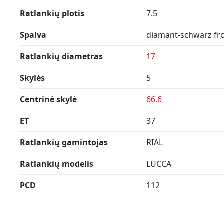
Ratlankių plotis
7.5
Spalva
diamant-schwarz fro
Ratlankių diametras
17
Skylės
5
Centrinė skylė
66.6
ET
37
Ratlankių gamintojas
RIAL
Ratlankių modelis
LUCCA
PCD
112