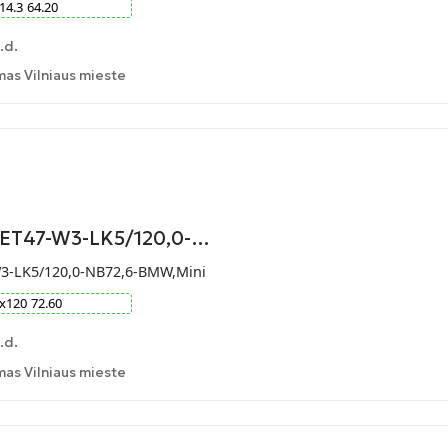
14.3
64.20
.d.
as Vilniaus mieste
9-ET47-W3-LK5/120,0-…
W3-LK5/120,0-NB72,6-BMW,Mini
x
120
72.60
.d.
as Vilniaus mieste