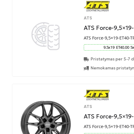
ATS
ATS Force-9,5×19
ATS Force-9,5×19-ET40-T
9.5
x
19
ET
40.00
5
Pristatymas per 5-7 d
Nemokamas pristatym
ATS
ATS Force-9,5×19
ATS Force-9,5×19-ET40-T