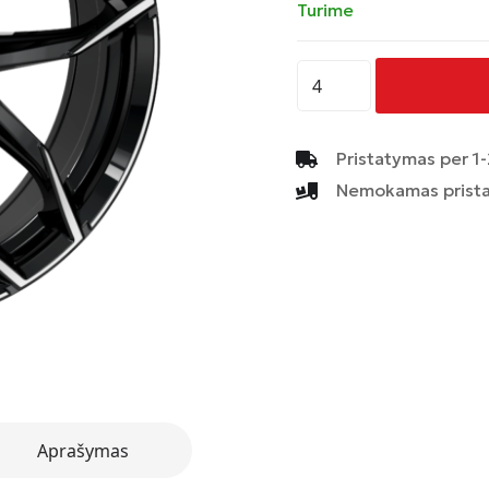
Turime
produkto
kiekis:
7.5x17
ET37
Pristatymas per 1-
5/112
Nemokamas prista
66.6
Lucca
PoliSchwarz
Aprašymas