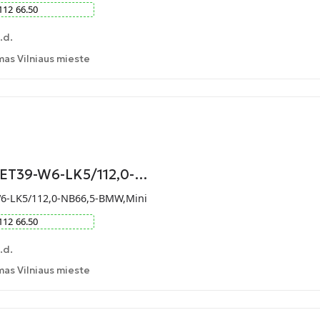
112
66.50
.d.
as Vilniaus mieste
-ET39-W6-LK5/112,0-…
W6-LK5/112,0-NB66,5-BMW,Mini
112
66.50
.d.
as Vilniaus mieste