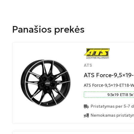
Panašios prekės
ATS
ATS Force-9,5×19
ATS Force-9,5×19-ET18-
9.5
x
19
ET
18
5
x
Pristatymas per 5-7 d
Nemokamas pristatym