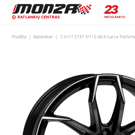
RATLANKIŲ CENTRAS
METAI KARTU
Pradžia
|
Ratlankiai
|
7.5×17 ET37 5/112 66.6 Lucca PoliSch