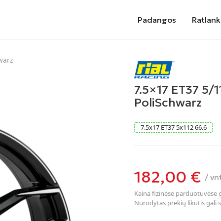
Padangos
Ratlank
warz
7.5×17 ET37 5/1
PoliSchwarz
7.5
x
17
ET37
5
x
112
66.6
182,00
€
/ vn
Kaina fizinėse parduotuvėse ga
Nurodytas prekių likutis gali s