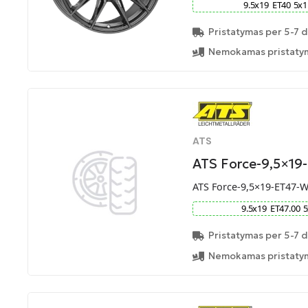
9.5
x
19
ET
40
5
x
1
Pristatymas per 5-7 d
Nemokamas pristatym
ATS
ATS Force-9,5×1
ATS Force-9,5×19-ET47-
9.5
x
19
ET
47.00
5
Pristatymas per 5-7 d
Nemokamas pristatym