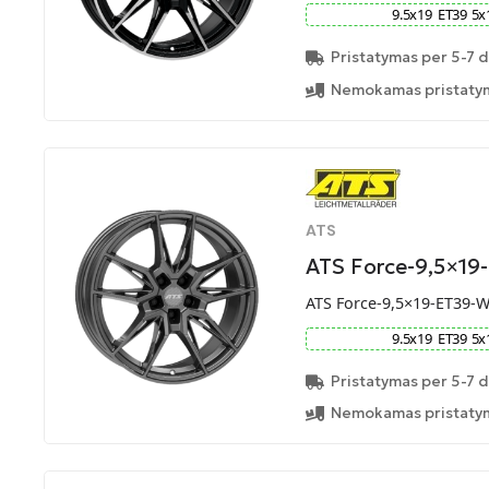
9.5
x
19
ET
39
5
x
Pristatymas per 5-7 d
Nemokamas pristatym
ATS
ATS Force-9,5×19
ATS Force-9,5×19-ET39-
9.5
x
19
ET
39
5
x
Pristatymas per 5-7 d
Nemokamas pristatym