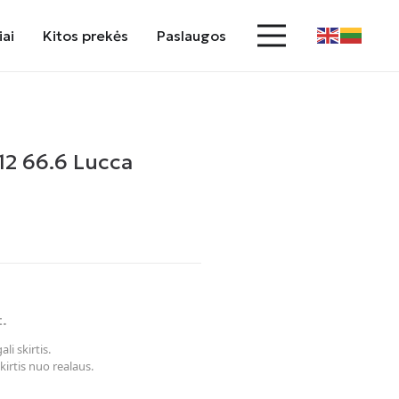
iai
Kitos prekės
Paslaugos
12 66.6 Lucca
t.
li skirtis.
kirtis nuo realaus.