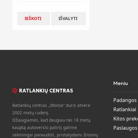
IEŠKOTI
IŠVALYTI
Meniu
RATLANKIŲ CENTRAS
Padangos
Ratlankių centras „Monza“ duris atvėrė
Ratlankiai
2002 metų rudenį.
Kitos prek
Džiaugiamės, kad daugiau nei 18 metų
kauptą autoverslo patirtį galime
Paslaugos
sėkmingai panaudoti, pristatydami žinomų