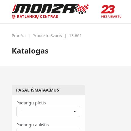
RATLANKIŲ CENTRAS
METAI KARTU
Pradžia
|
Produkto Svoris
|
13.661
Katalogas
PAGAL IŠMATAVIMUS
Padangų plotis
-
Padangų aukštis