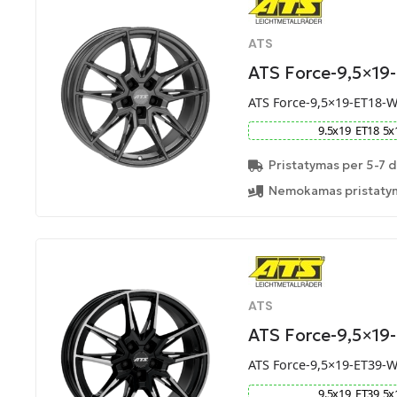
ATS
ATS Force-9,5×19
ATS Force-9,5×19-ET18-
9.5
x
19
ET
18
5
x
Pristatymas per 5-7 d
Nemokamas pristatym
ATS
ATS Force-9,5×19
ATS Force-9,5×19-ET39-
9.5
x
19
ET
39
5
x