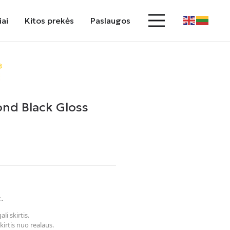
iai
Kitos prekės
Paslaugos
nd Black Gloss
t.
li skirtis.
kirtis nuo realaus.