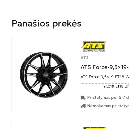
Panašios prekės
ATS
ATS Force-9,5×19
ATS Force-9,5×19-ET18-
9.5
x
19
ET
18
5
x
Pristatymas per 5-7 d
Nemokamas pristatym