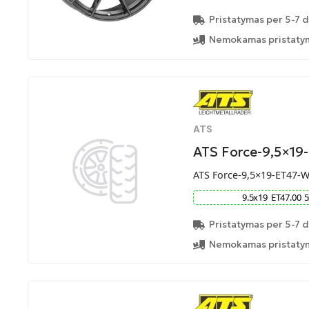
Pristatymas per 5-7 d
Nemokamas pristatym
ATS
ATS Force-9,5×1
ATS Force-9,5×19-ET47-
9.5
x
19
ET
47.00
5
Pristatymas per 5-7 d
Nemokamas pristatym