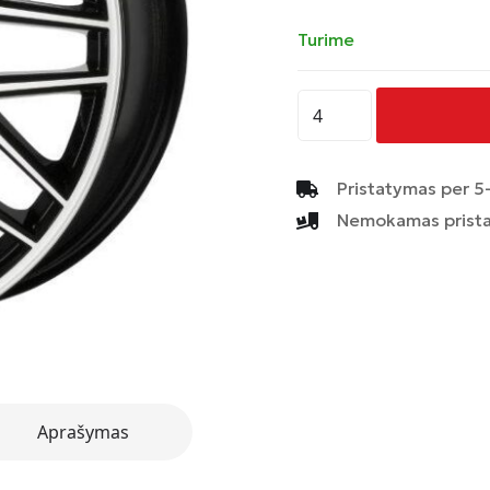
Turime
produkto
kiekis:
CMS
C25
Pristatymas per 5-
Diamond
Nemokamas prista
Black
Gloss
8.5x20/5/112
Aprašymas