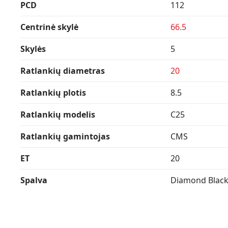
PCD
112
Centrinė skylė
66.5
Skylės
5
Ratlankių diametras
20
Ratlankių plotis
8.5
Ratlankių modelis
C25
Ratlankių gamintojas
CMS
ET
20
Spalva
Diamond Black