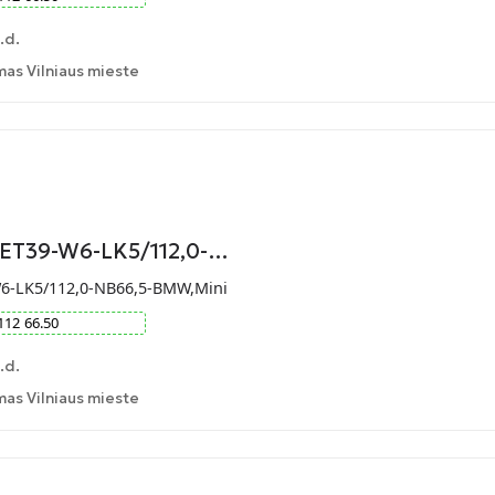
.d.
as Vilniaus mieste
-ET39-W6-LK5/112,0-…
W6-LK5/112,0-NB66,5-BMW,Mini
112
66.50
.d.
as Vilniaus mieste