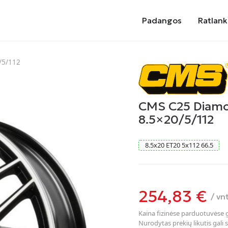
Padangos
Ratlank
/5/112
CMS C25 Diamo
8.5×20/5/112
8.5
x
20
ET20
5
x
112
66.5
254,83
€
/ vn
Kaina fizinėse parduotuvėse ga
Nurodytas prekių likutis gali s