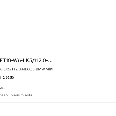
-ET18-W6-LK5/112,0-…
W6-LK5/112,0-NB66,5-BMW,Mini
112
66.50
.d.
as Vilniaus mieste