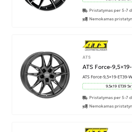
Pristatymas per 5-7 d
Nemokamas pristatym
ATS
ATS Force-9,5×19
ATS Force-9,5×19-ET39-
9.5
x
19
ET
39
5
x
Pristatymas per 5-7 d
Nemokamas pristatym