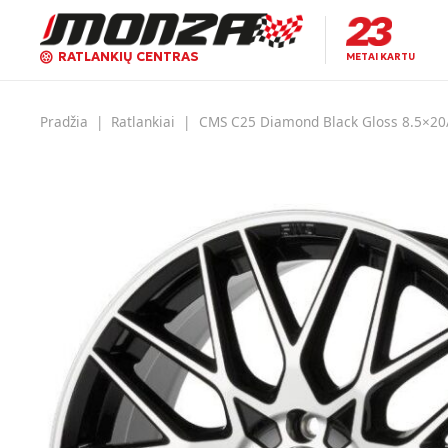
RATLANKIŲ CENTRAS
METAI KARTU
Pradžia
|
Ratlankiai
|
CMS C25 Diamond Black Gloss 8.5×20