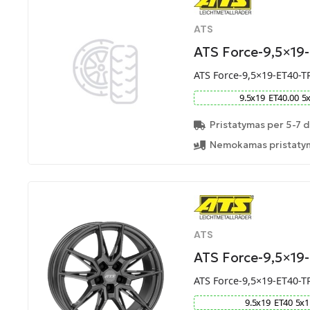
ATS
ATS Force-9,5×19
ATS Force-9,5×19-ET40-T
9.5
x
19
ET
40.00
5
Pristatymas per 5-7 d
Nemokamas pristatym
ATS
ATS Force-9,5×19
ATS Force-9,5×19-ET40-T
9.5
x
19
ET
40
5
x
1