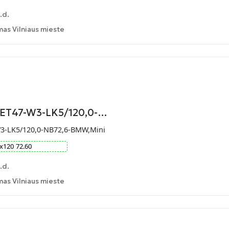
.d.
as Vilniaus mieste
9-ET47-W3-LK5/120,0-…
W3-LK5/120,0-NB72,6-BMW,Mini
x
120
72.60
.d.
as Vilniaus mieste