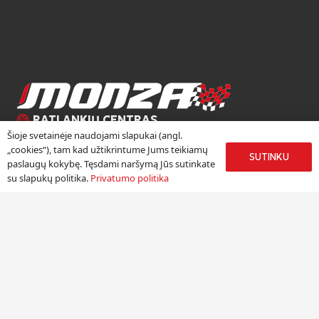
RATLANKIŲ CENTRAS
Šioje svetainėje naudojami slapukai (angl.
Ratlankių centras „Monza“ duris atvėrė 2002 metų rudenį.
„cookies“), tam kad užtikrintume Jums teikiamų
SUTINKU
paslaugų kokybę. Tęsdami naršymą Jūs sutinkate
Džiaugiamės, kad daugiau nei 18 metų kauptą autoverslo
su slapukų politika.
Privatumo politika
patirtį galime sėkmingai panaudoti, pristatydami žinomų
Europos lengvojo lydinio ratlankių gamintojų produkciją
Lietuvoje.
Meniu
Padangos