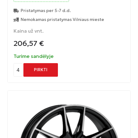
Pristatymas per 5-7 d.d.
Nemokamas pristatymas Vilniaus mieste
Kaina už vnt.
206,57
€
Turime sandėlyje
4
PIRKTI