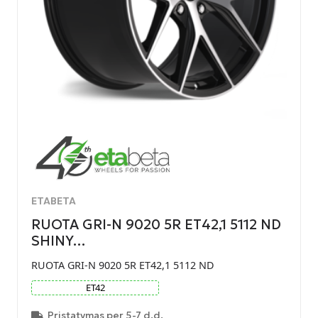
ETABETA
RUOTA GRI-N 9020 5R ET42,1 5112 ND
SHINY…
RUOTA GRI-N 9020 5R ET42,1 5112 ND
ET
42
Pristatymas per 5-7 d.d.