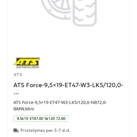
ATS
ATS Force-9,5×19-ET47-W3-LK5/120,0-
…
ATS Force-9,5×19-ET47-W3-LK5/120,0-NB72,6-
BMW,Mini
9.5
x
19
ET
47.00
5
x
120
72.60
Pristatymas per 5-7 d.d.