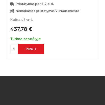
Pristatymas per 5-7 d.d.
Nemokamas pristatymas Vilniaus mieste
Kaina už vnt.
437,78
€
Turime sandėlyje
4
PIRKTI