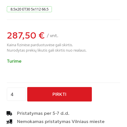
8.5
x
20
ET30
5
x
112
66.5
287,50
€
/ vnt.
Kaina fizinėse parduotuvėse gali skirtis.
Nurodytas prekių likutis gali skirtis nuo realaus.
Turime
produkto
PIRKTI
kiekis:
CMS
C25
Pristatymas per 5-7 d.d.
Complete
Nemokamas pristatymas Vilniaus mieste
GOLD