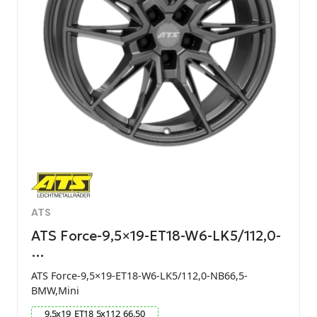
ATS
ATS Force-9,5×19-ET18-W6-LK5/112,0-
…
ATS Force-9,5×19-ET18-W6-LK5/112,0-NB66,5-
BMW,Mini
9.5
x
19
ET
18
5
x
112
66.50