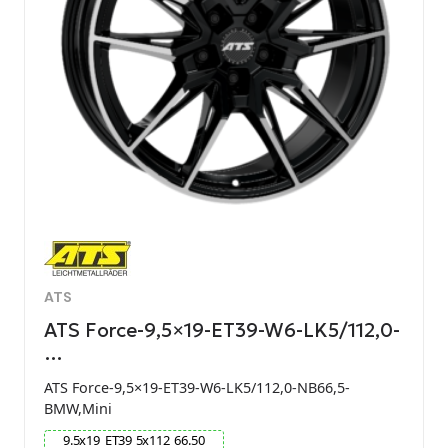
ATS
ATS Force-9,5×19-ET39-W6-LK5/112,0-
…
ATS Force-9,5×19-ET39-W6-LK5/112,0-NB66,5-
BMW,Mini
9.5
x
19
ET
39
5
x
112
66.50