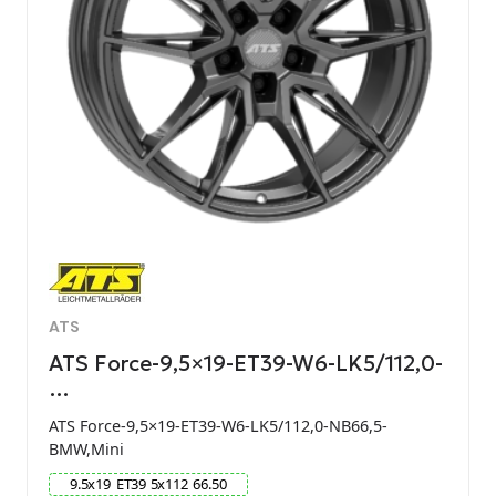
ATS
ATS Force-9,5×19-ET39-W6-LK5/112,0-
…
ATS Force-9,5×19-ET39-W6-LK5/112,0-NB66,5-
BMW,Mini
9.5
x
19
ET
39
5
x
112
66.50