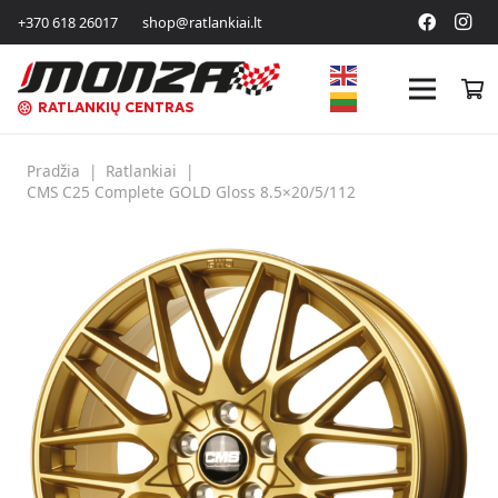
+370 618 26017
shop@ratlankiai.lt
RATLANKIŲ CENTRAS
Pradžia
|
Ratlankiai
|
CMS C25 Complete GOLD Gloss 8.5×20/5/112