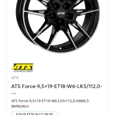
ATS
ATS Force-9,5×19-ET18-W6-LK5/112,0-
…
ATS Force-9,5×19-ET18-W6-LK5/112,0-NB66,5-
BMW,Mini
9.5
x
19
ET
18
5
x
112
66.50