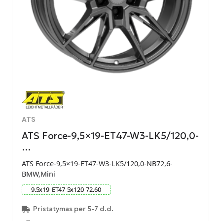
ATS
ATS Force-9,5×19-ET47-W3-LK5/120,0-
…
ATS Force-9,5×19-ET47-W3-LK5/120,0-NB72,6-
BMW,Mini
9.5
x
19
ET
47
5
x
120
72.60
Pristatymas per 5-7 d.d.