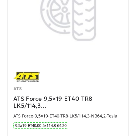
ATS
ATS Force-9,5×19-ET40-TR8-
LK5/114,3…
ATS Force-9,5×19-ET40-TR8-LK5/114,3-NB64,2-Tesla
9.5
x
19
ET
40.00
5
x
114.3
64.20