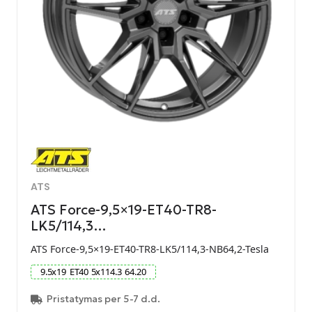
ATS
ATS Force-9,5×19-ET40-TR8-
LK5/114,3…
ATS Force-9,5×19-ET40-TR8-LK5/114,3-NB64,2-Tesla
9.5
x
19
ET
40
5
x
114.3
64.20
Pristatymas per 5-7 d.d.