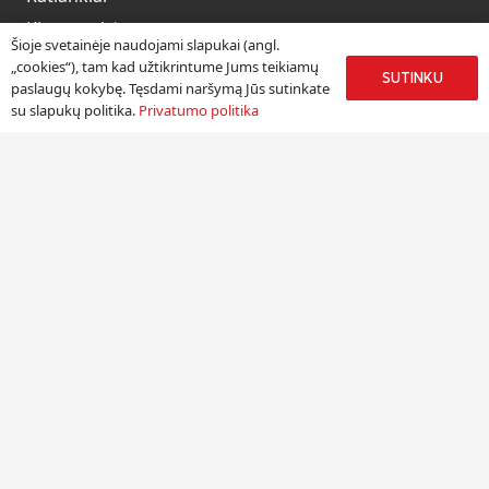
Kitos prekės
Šioje svetainėje naudojami slapukai (angl.
Paslaugos
„cookies“), tam kad užtikrintume Jums teikiamų
SUTINKU
paslaugų kokybę. Tęsdami naršymą Jūs sutinkate
su slapukų politika.
Privatumo politika
Informacija
Apie mus
Paslaugos
Pristatymas
Naudinga informacija
Kontaktai
Kontaktai
UAB „Jolgena”