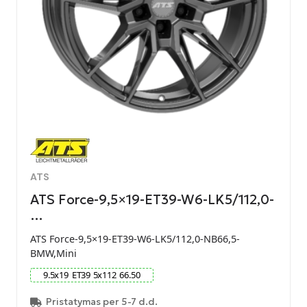
ATS
ATS Force-9,5×19-ET39-W6-LK5/112,0-
…
ATS Force-9,5×19-ET39-W6-LK5/112,0-NB66,5-
BMW,Mini
9.5
x
19
ET
39
5
x
112
66.50
Pristatymas per 5-7 d.d.