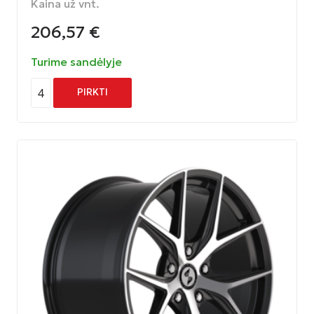
Kaina už vnt.
206,57
€
Turime sandėlyje
4
PIRKTI