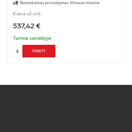
Nemokamas pristatymas Vilniaus mieste
Kaina už vnt.
537,42
€
Turime sandėlyje
4
PIRKTI