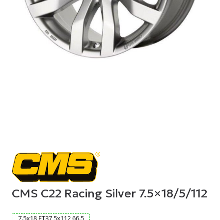
CMS C22 Racing Silver 7.5×18/5/112
7.5
x
18
ET37
5
x
112
66.5