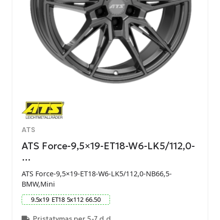
ATS
ATS Force-9,5×19-ET18-W6-LK5/112,0-
…
ATS Force-9,5×19-ET18-W6-LK5/112,0-NB66,5-
BMW,Mini
9.5
x
19
ET
18
5
x
112
66.50
Pristatymas per 5-7 d.d.