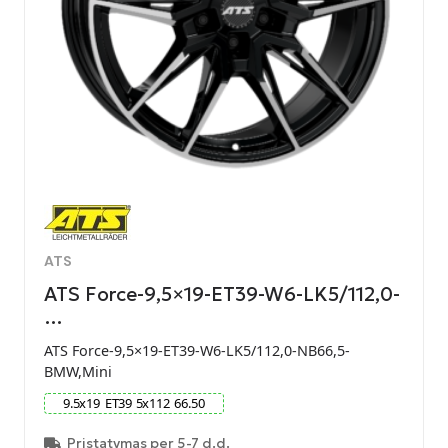
ATS
ATS Force-9,5×19-ET39-W6-LK5/112,0-
…
ATS Force-9,5×19-ET39-W6-LK5/112,0-NB66,5-
BMW,Mini
9.5
x
19
ET
39
5
x
112
66.50
Pristatymas per 5-7 d.d.