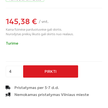
145,38
€
/ vnt.
Kaina fizinėse parduotuvėse gali skirtis.
Nurodytas prekių likutis gali skirtis nuo realaus.
Turime
produkto
PIRKTI
kiekis:
CMS
C22
Pristatymas per 5-7 d.d.
Racing
Nemokamas pristatymas Vilniaus mieste
Silver
7.5x18/5/112