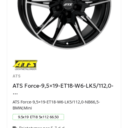
ATS
ATS Force-9,5×19-ET18-W6-LK5/112,0-
…
ATS Force-9,5×19-ET18-W6-LK5/112,0-NB66,5-
BMW,Mini
9.5
x
19
ET
18
5
x
112
66.50