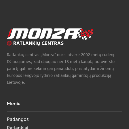
RATLANKIŲ CENTRAS
Ratlankių centras „Monza“ duris atvėrė 2002 metų rudenį.
Džiaugiamės, kad daugiau nei 18 metų kauptą autoverslo
patirtį galime sėkmingai panaudoti, pristatydami žinomų
Europos lengvojo lydinio ratlankių gamintojų produkciją
Lietuvoje.
Meniu
Padangos
Ratlankiai