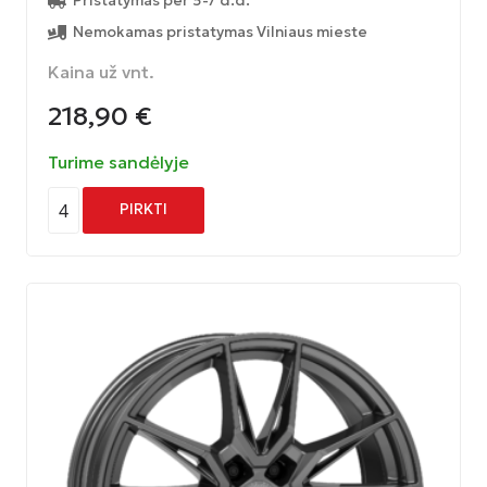
Pristatymas per 5-7 d.d.
Nemokamas pristatymas Vilniaus mieste
Kaina už vnt.
218,90
€
Turime sandėlyje
4
PIRKTI