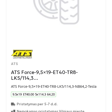
ATS
ATS Force-9,5×19-ET40-TR8-
LK5/114,3…
ATS Force-9,5×19-ET40-TR8-LK5/114,3-NB64,2-Tesla
9.5
x
19
ET
40.00
5
x
114.3
64.20
Pristatymas per 5-7 d.d.
Nemokamas pristatymas Vilniaus mieste