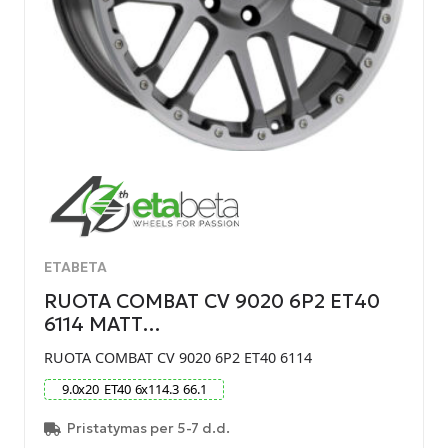
ETABETA
RUOTA COMBAT CV 9020 6P2 ET40
6114 MATT…
RUOTA COMBAT CV 9020 6P2 ET40 6114
9.0
x
20
ET
40
6
x
114.3
66.1
Pristatymas per 5-7 d.d.