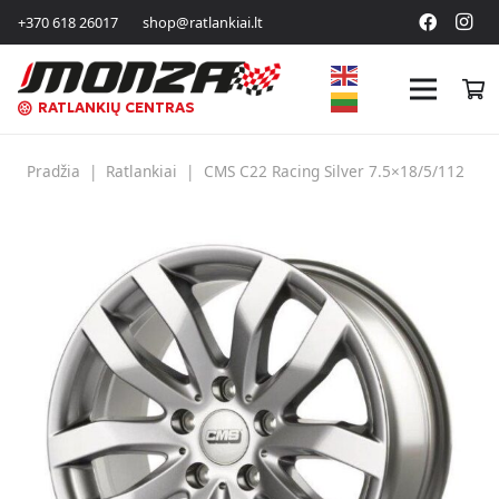
+370 618 26017
shop@ratlankiai.lt
RATLANKIŲ CENTRAS
Pradžia
|
Ratlankiai
|
CMS C22 Racing Silver 7.5×18/5/112