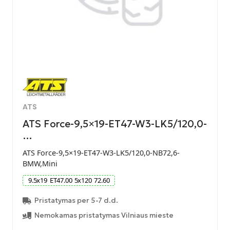
ATS
ATS Force-9,5×19-ET47-W3-LK5/120,0-
…
ATS Force-9,5×19-ET47-W3-LK5/120,0-NB72,6-
BMW,Mini
9.5
x
19
ET
47.00
5
x
120
72.60
Pristatymas per 5-7 d.d.
Nemokamas pristatymas Vilniaus mieste