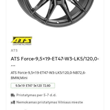
ATS
ATS Force-9,5×19-ET47-W3-LK5/120,0-
…
ATS Force-9,5×19-ET47-W3-LK5/120,0-NB72,6-
BMW,Mini
9.5
x
19
ET
47
5
x
120
72.60
Pristatymas per 5-7 d.d.
Nemokamas pristatymas Vilniaus mieste