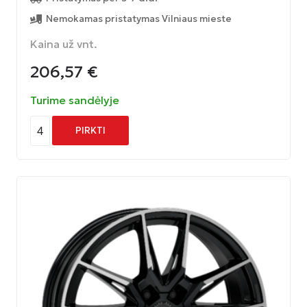
Nemokamas pristatymas Vilniaus mieste
Kaina už vnt.
206,57
€
Turime sandėlyje
4
PIRKTI