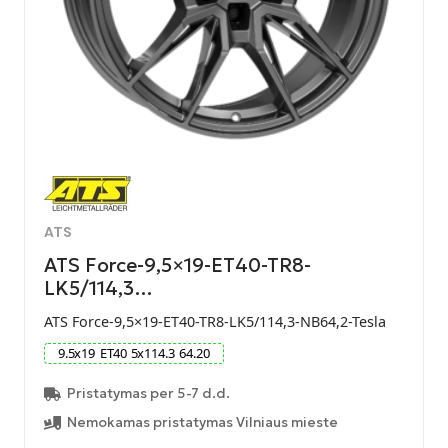
ATS
ATS Force-9,5×19-ET40-TR8-
LK5/114,3…
ATS Force-9,5×19-ET40-TR8-LK5/114,3-NB64,2-Tesla
9.5
x
19
ET
40
5
x
114.3
64.20
Pristatymas per 5-7 d.d.
Nemokamas pristatymas Vilniaus mieste