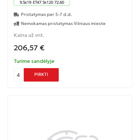
9.5
x
19
ET
47
5
x
120
72.60
Pristatymas per 5-7 d.d.
Nemokamas pristatymas Vilniaus mieste
Kaina už vnt.
206,57
€
Turime sandėlyje
4
PIRKTI