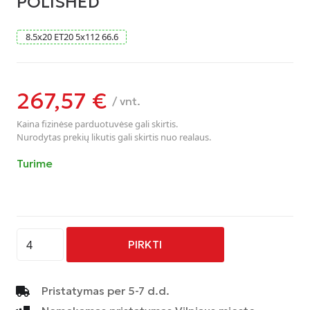
POLISHED
8.5
x
20
ET20
5
x
112
66.6
267,57
€
/ vnt.
Kaina fizinėse parduotuvėse gali skirtis.
Nurodytas prekių likutis gali skirtis nuo realaus.
Turime
produkto
PIRKTI
kiekis:
AVUS
-
Pristatymas per 5-7 d.d.
AF20