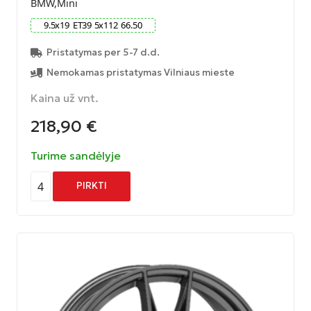
BMW,Mini
9.5
x
19
ET
39
5
x
112
66.50
Pristatymas per 5-7 d.d.
Nemokamas pristatymas Vilniaus mieste
Kaina už vnt.
218,90
€
Turime sandėlyje
4
PIRKTI