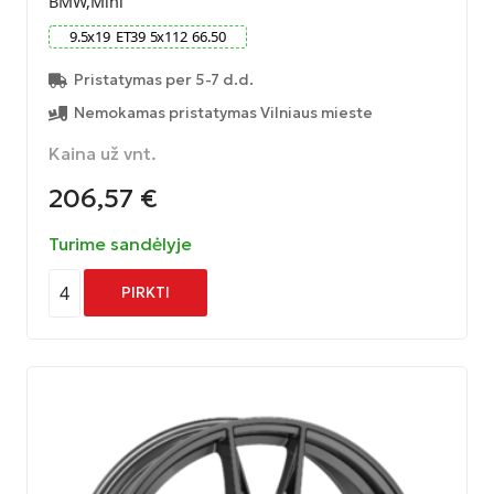
BMW,Mini
9.5
x
19
ET
39
5
x
112
66.50
Pristatymas per 5-7 d.d.
Nemokamas pristatymas Vilniaus mieste
Kaina už vnt.
206,57
€
Turime sandėlyje
4
PIRKTI