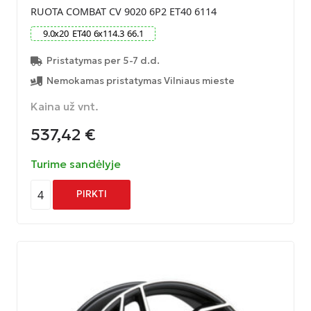
RUOTA COMBAT CV 9020 6P2 ET40 6114
9.0
x
20
ET
40
6
x
114.3
66.1
Pristatymas per 5-7 d.d.
Nemokamas pristatymas Vilniaus mieste
Kaina už vnt.
537,42
€
Turime sandėlyje
4
PIRKTI