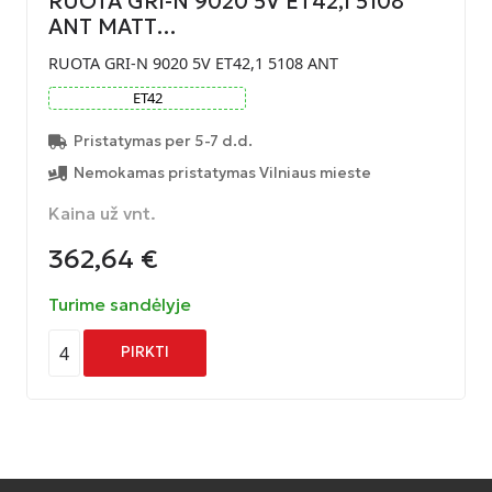
RUOTA GRI-N 9020 5V ET42,1 5108
ANT MATT…
RUOTA GRI-N 9020 5V ET42,1 5108 ANT
ET
42
Pristatymas per 5-7 d.d.
Nemokamas pristatymas Vilniaus mieste
Kaina už vnt.
362,64
€
Turime sandėlyje
4
PIRKTI