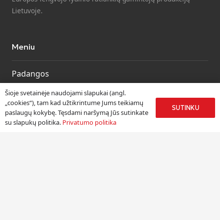
Lietuvoje.
Meniu
Padangos
Ratlankiai
Šioje svetainėje naudojami slapukai (angl.
Kitos prekės
„cookies“), tam kad užtikrintume Jums teikiamų
SUTINKU
paslaugų kokybę. Tęsdami naršymą Jūs sutinkate
Paslaugos
su slapukų politika.
Privatumo politika
Informacija
Apie mus
Paslaugos
Pristatymas