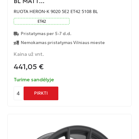
BL MATT…
RUOTA HERON-K 9020 5E2 ET42 5108 BL
ET
42
Pristatymas per 5-7 d.d.
Nemokamas pristatymas Vilniaus mieste
Kaina už vnt.
441,05
€
Turime sandėlyje
4
PIRKTI