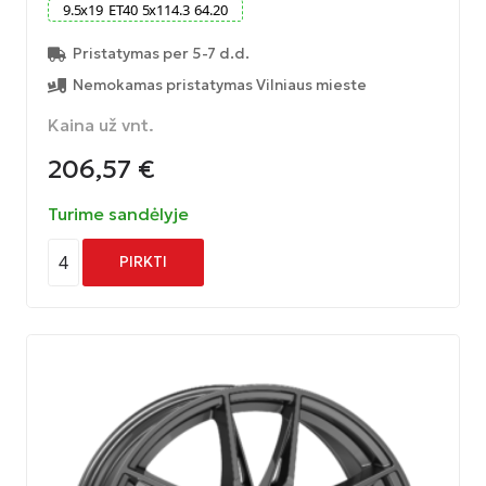
9.5
x
19
ET
40
5
x
114.3
64.20
Pristatymas per 5-7 d.d.
Nemokamas pristatymas Vilniaus mieste
Kaina už vnt.
206,57
€
Turime sandėlyje
4
PIRKTI