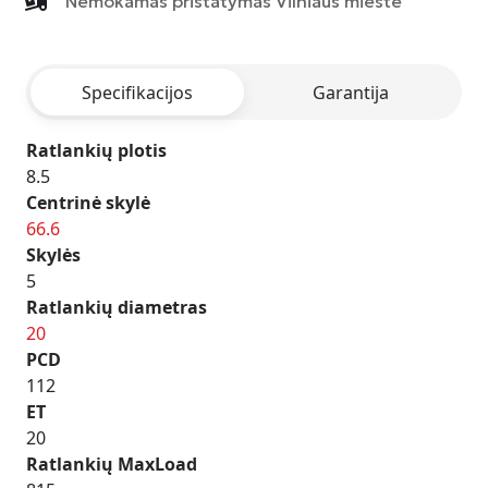
Nemokamas pristatymas Vilniaus mieste
-
MATT
ANTHRACITE
Specifikacijos
Garantija
POLISHED
Ratlankių plotis
8.5
Centrinė skylė
66.6
Skylės
5
Ratlankių diametras
20
PCD
112
ET
20
Ratlankių MaxLoad