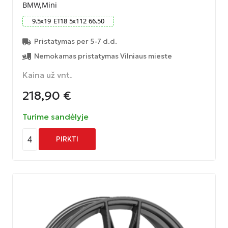
BMW,Mini
9.5
x
19
ET
18
5
x
112
66.50
Pristatymas per 5-7 d.d.
Nemokamas pristatymas Vilniaus mieste
Kaina už vnt.
218,90
€
Turime sandėlyje
4
PIRKTI