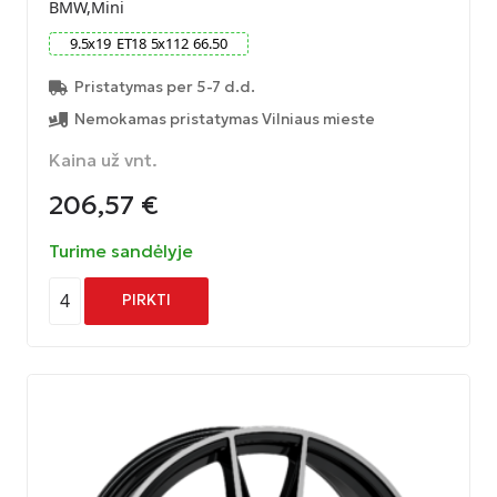
BMW,Mini
9.5
x
19
ET
18
5
x
112
66.50
Pristatymas per 5-7 d.d.
Nemokamas pristatymas Vilniaus mieste
Kaina už vnt.
206,57
€
Turime sandėlyje
4
PIRKTI