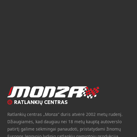
RATLANKIŲ CENTRAS
Ratlankių centras „Monza“ duris atvėrė 2002 metų rudenį.
Džiaugiamės, kad daugiau nei 18 metų kauptą autoverslo
patirtį galime sėkmingai panaudoti, pristatydami žinomų
Europos lengvojo lydinio ratlankių gamintojų produkciją