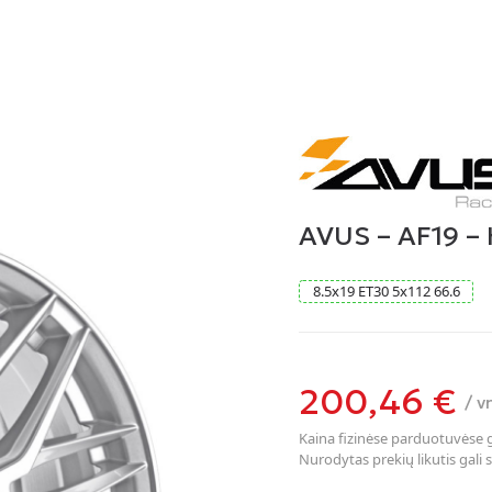
AVUS – AF19 –
8.5
x
19
ET30
5
x
112
66.6
200,46
€
/ v
Kaina fizinėse parduotuvėse ga
Nurodytas prekių likutis gali s