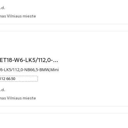
.d.
as Vilniaus mieste
-ET18-W6-LK5/112,0-…
W6-LK5/112,0-NB66,5-BMW,Mini
112
66.50
.d.
as Vilniaus mieste