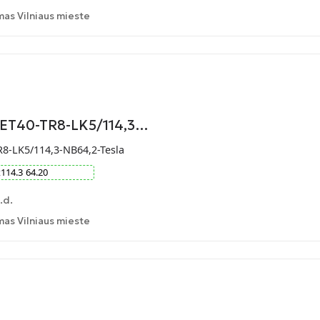
as Vilniaus mieste
-ET40-TR8-LK5/114,3…
R8-LK5/114,3-NB64,2-Tesla
x
114.3
64.20
.d.
as Vilniaus mieste