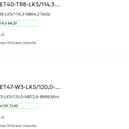
-ET40-TR8-LK5/114,3…
R8-LK5/114,3-NB64,2-Tesla
14.3
64.20
.d.
as Vilniaus mieste
9-ET47-W3-LK5/120,0-…
W3-LK5/120,0-NB72,6-BMW,Mini
x
120
72.60
.d.
as Vilniaus mieste