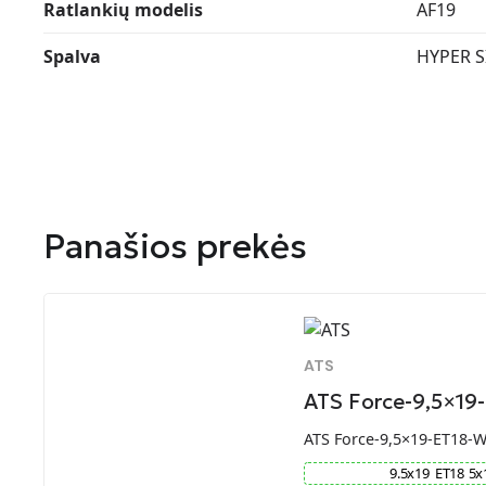
Ratlankių modelis
AF19
Spalva
HYPER S
Panašios prekės
ATS
ATS Force-9,5×19
ATS Force-9,5×19-ET18-
9.5
x
19
ET
18
5
x