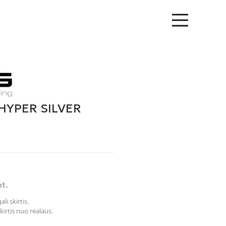
 HYPER SILVER
nt.
li skirtis.
kirtis nuo realaus.