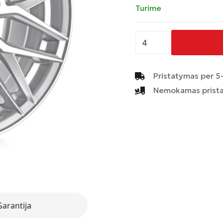
Turime
produkto
kiekis:
AVUS
-
Pristatymas per 5-
AF19
Nemokamas prista
-
HYPER
SILVER
Garantija