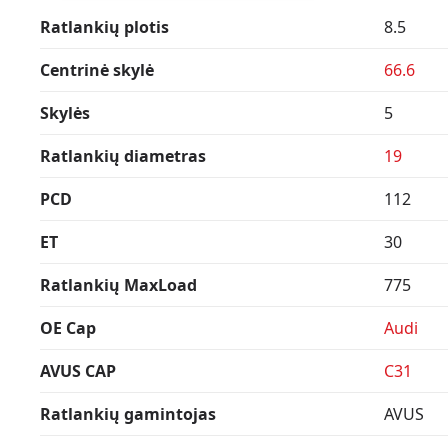
Ratlankių plotis
8.5
Centrinė skylė
66.6
Skylės
5
Ratlankių diametras
19
PCD
112
ET
30
Ratlankių MaxLoad
775
OE Cap
Audi
AVUS CAP
C31
Ratlankių gamintojas
AVUS