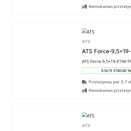
Nemokamas pristatym
ATS
ATS Force-9,5×19
ATS Force-9,5×19-ET40-T
9.5
x
19
ET
40.00
5
Pristatymas per 5-7 d
Nemokamas pristatym
ATS