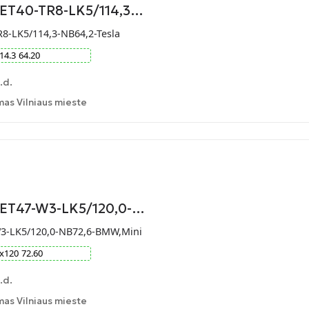
-ET40-TR8-LK5/114,3…
R8-LK5/114,3-NB64,2-Tesla
14.3
64.20
.d.
as Vilniaus mieste
9-ET47-W3-LK5/120,0-…
W3-LK5/120,0-NB72,6-BMW,Mini
x
120
72.60
.d.
as Vilniaus mieste