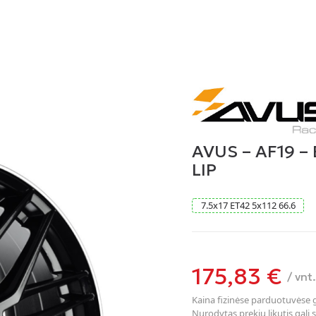
AVUS – AF19 –
LIP
7.5
x
17
ET42
5
x
112
66.6
175,83
€
/ vnt.
Kaina fizinėse parduotuvėse ga
Nurodytas prekių likutis gali s