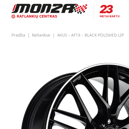
RATLANKIŲ CENTRAS
METAI KARTU
Pradžia
|
Ratlankiai
|
AVUS – AF19 – BLACK POLISHED LIP