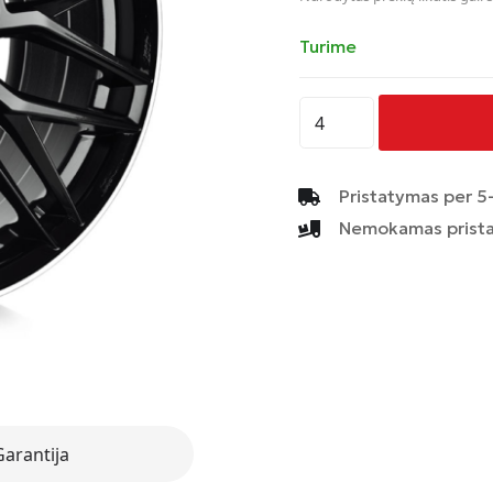
Turime
produkto
kiekis:
AVUS
-
Pristatymas per 5-
AF19
Nemokamas prista
-
BLACK
POLISHED
LIP
Garantija