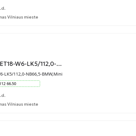
.d.
as Vilniaus mieste
-ET18-W6-LK5/112,0-…
W6-LK5/112,0-NB66,5-BMW,Mini
112
66.50
.d.
as Vilniaus mieste