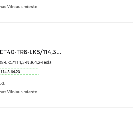
as Vilniaus mieste
-ET40-TR8-LK5/114,3…
R8-LK5/114,3-NB64,2-Tesla
x
114.3
64.20
.d.
as Vilniaus mieste