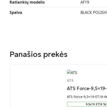
Ratlankių modelis
AF19
Spalva
BLACK POLISH
Panašios prekės
ATS
ATS Force-9,5×19
ATS Force-9,5×19-ET18-
9.5
x
19
ET
18
5
x