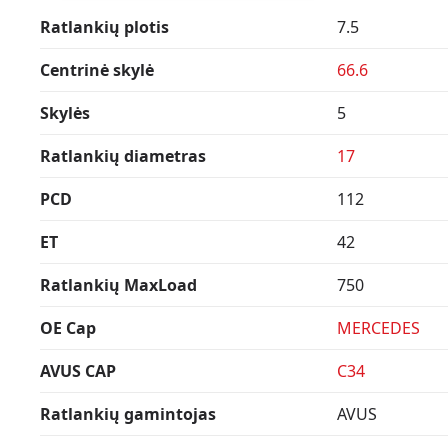
Ratlankių plotis
7.5
Centrinė skylė
66.6
Skylės
5
Ratlankių diametras
17
PCD
112
ET
42
Ratlankių MaxLoad
750
OE Cap
MERCEDES
AVUS CAP
C34
Ratlankių gamintojas
AVUS