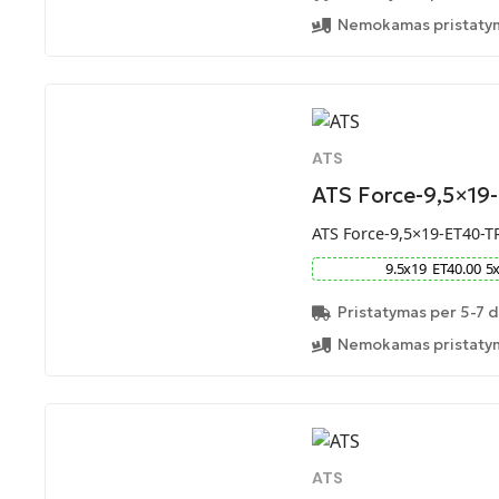
Nemokamas pristatym
ATS
ATS Force-9,5×19
ATS Force-9,5×19-ET40-T
9.5
x
19
ET
40.00
5
Pristatymas per 5-7 d
Nemokamas pristatym
ATS