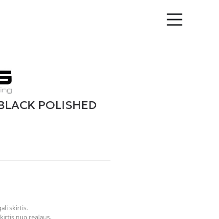
 BLACK POLISHED
li skirtis.
kirtis nuo realaus.