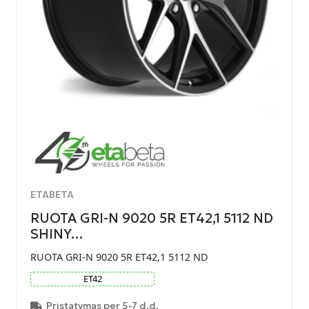
ETABETA
RUOTA GRI-N 9020 5R ET42,1 5112 ND
SHINY…
RUOTA GRI-N 9020 5R ET42,1 5112 ND
ET
42
Pristatymas per 5-7 d.d.