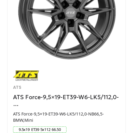
ATS
ATS Force-9,5×19-ET39-W6-LK5/112,0-
…
ATS Force-9,5×19-ET39-W6-LK5/112,0-NB66,5-
BMW,Mini
9.5
x
19
ET
39
5
x
112
66.50