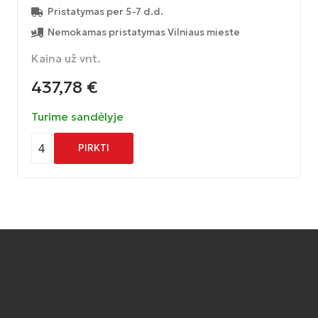
Pristatymas per 5-7 d.d.
Nemokamas pristatymas Vilniaus mieste
Kaina už vnt.
437,78
€
Turime sandėlyje
4
PIRKTI