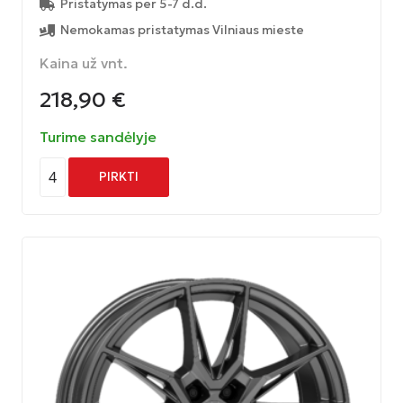
Pristatymas per 5-7 d.d.
Nemokamas pristatymas Vilniaus mieste
Kaina už vnt.
218,90
€
Turime sandėlyje
4
PIRKTI