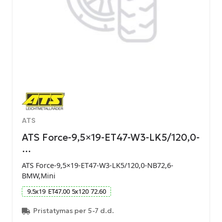
ATS
ATS Force-9,5×19-ET47-W3-LK5/120,0-
…
ATS Force-9,5×19-ET47-W3-LK5/120,0-NB72,6-
BMW,Mini
9.5
x
19
ET
47.00
5
x
120
72.60
Pristatymas per 5-7 d.d.