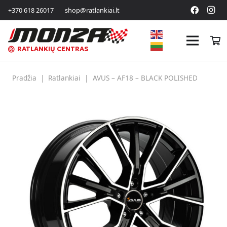
+370 618 26017
shop@ratlankiai.lt
RATLANKIŲ CENTRAS
Pradžia
|
Ratlankiai
|
AVUS – AF18 – BLACK POLISHED