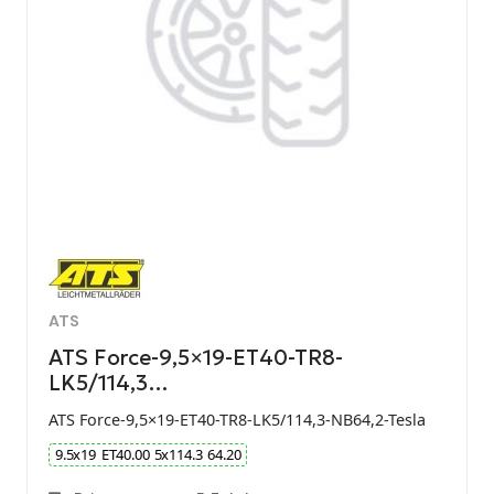
ATS
ATS Force-9,5×19-ET40-TR8-
LK5/114,3…
ATS Force-9,5×19-ET40-TR8-LK5/114,3-NB64,2-Tesla
9.5
x
19
ET
40.00
5
x
114.3
64.20