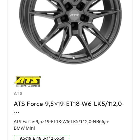
ATS
ATS Force-9,5×19-ET18-W6-LK5/112,0-
…
ATS Force-9,5×19-ET18-W6-LK5/112,0-NB66,5-
BMW,Mini
9.5
x
19
ET
18
5
x
112
66.50