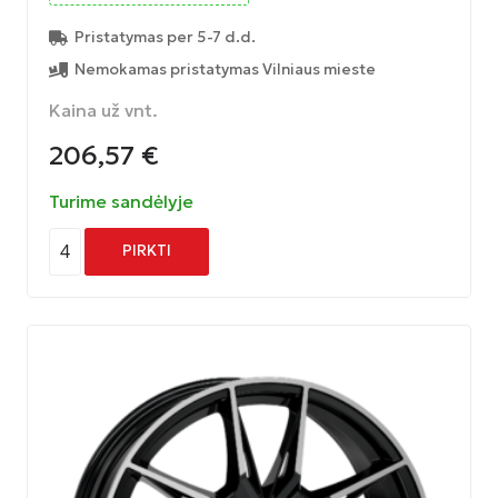
Pristatymas per 5-7 d.d.
Nemokamas pristatymas Vilniaus mieste
Kaina už vnt.
206,57
€
Turime sandėlyje
4
PIRKTI