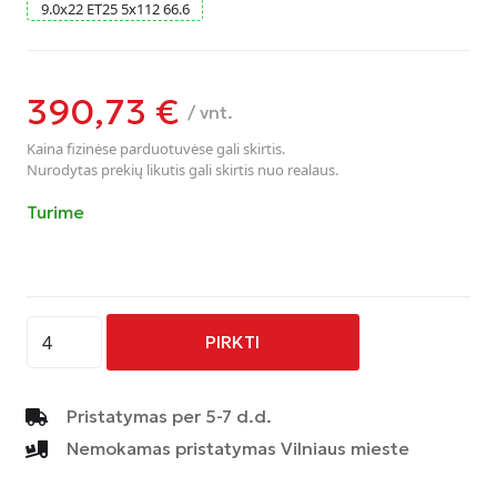
9.0
x
22
ET25
5
x
112
66.6
390,73
€
/ vnt.
Kaina fizinėse parduotuvėse gali skirtis.
Nurodytas prekių likutis gali skirtis nuo realaus.
Turime
produkto
PIRKTI
kiekis:
AVUS
-
Pristatymas per 5-7 d.d.
AF18
Nemokamas pristatymas Vilniaus mieste
-
BLACK