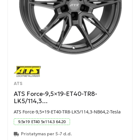
ATS
ATS Force-9,5×19-ET40-TR8-
LK5/114,3…
ATS Force-9,5×19-ET40-TR8-LK5/114,3-NB64,2-Tesla
9.5
x
19
ET
40
5
x
114.3
64.20
Pristatymas per 5-7 d.d.