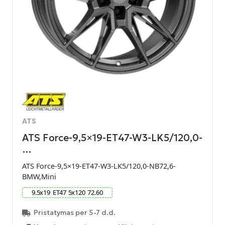
ATS
ATS Force-9,5×19-ET47-W3-LK5/120,0-
…
ATS Force-9,5×19-ET47-W3-LK5/120,0-NB72,6-
BMW,Mini
9.5
x
19
ET
47
5
x
120
72.60
Pristatymas per 5-7 d.d.