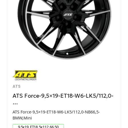
ATS
ATS Force-9,5×19-ET18-W6-LK5/112,0-
…
ATS Force-9,5×19-ET18-W6-LK5/112,0-NB66,5-
BMW,Mini
9.5
x
19
ET
18
5
x
112
66.50