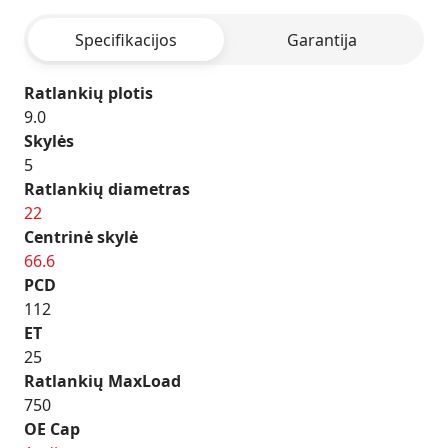
POLISHED
Specifikacijos
Garantija
Ratlankių plotis
9.0
Skylės
5
Ratlankių diametras
22
Centrinė skylė
66.6
PCD
112
ET
25
Ratlankių MaxLoad
750
OE Cap