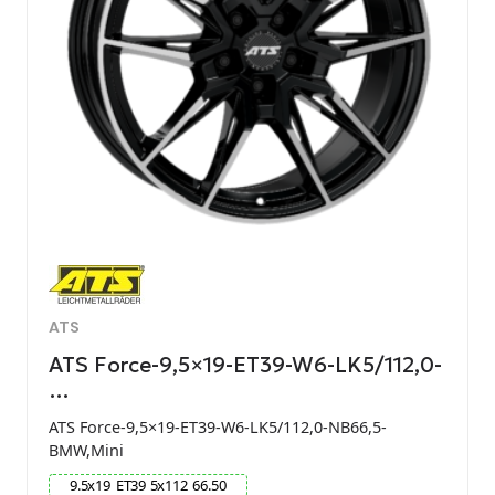
ATS
ATS Force-9,5×19-ET39-W6-LK5/112,0-
…
ATS Force-9,5×19-ET39-W6-LK5/112,0-NB66,5-
BMW,Mini
9.5
x
19
ET
39
5
x
112
66.50