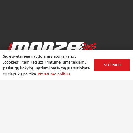
Šioje svetainėje naudojami slapukai (angl.
RATLANKIŲ CENTRAS
„cookies“), tam kad užtikrintume Jums teikiamų
SUTINKU
paslaugų kokybę. Tęsdami naršymą Jūs sutinkate
Ratlankių centras „Monza“ duris atvėrė 2002 metų rudenį.
su slapukų politika.
Privatumo politika
Džiaugiamės, kad daugiau nei 18 metų kauptą autoverslo
patirtį galime sėkmingai panaudoti, pristatydami žinomų
Europos lengvojo lydinio ratlankių gamintojų produkciją
Lietuvoje.
Meniu