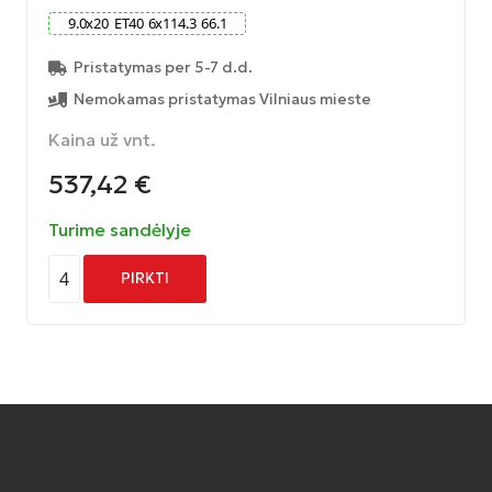
9.0
x
20
ET
40
6
x
114.3
66.1
Pristatymas per 5-7 d.d.
Nemokamas pristatymas Vilniaus mieste
Kaina už vnt.
537,42
€
Turime sandėlyje
4
PIRKTI