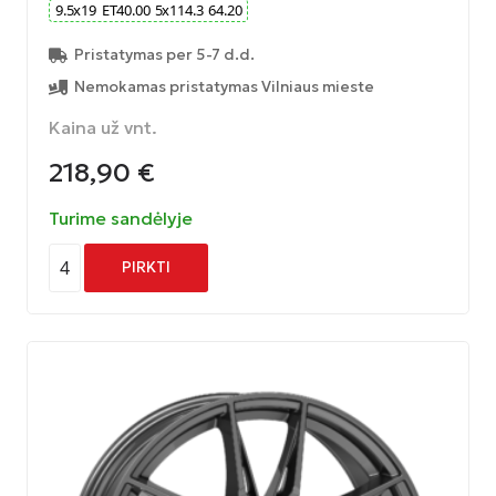
9.5
x
19
ET
40.00
5
x
114.3
64.20
Pristatymas per 5-7 d.d.
Nemokamas pristatymas Vilniaus mieste
Kaina už vnt.
218,90
€
Turime sandėlyje
4
PIRKTI