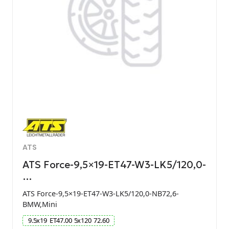
ATS
ATS Force-9,5×19-ET47-W3-LK5/120,0-
…
ATS Force-9,5×19-ET47-W3-LK5/120,0-NB72,6-
BMW,Mini
9.5
x
19
ET
47.00
5
x
120
72.60