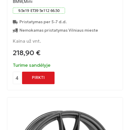
BMW,Mini
9.5
x
19
ET
39
5
x
112
66.50
Pristatymas per 5-7 d.d.
Nemokamas pristatymas Vilniaus mieste
Kaina už vnt.
218,90
€
Turime sandėlyje
4
PIRKTI