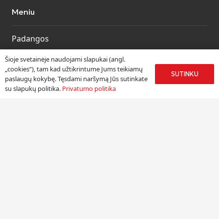
Meniu
Padangos
Ratlankiai
Šioje svetainėje naudojami slapukai (angl.
Kitos prekės
„cookies“), tam kad užtikrintume Jums teikiamų
SUTINKU
paslaugų kokybę. Tęsdami naršymą Jūs sutinkate
Paslaugos
su slapukų politika.
Privatumo politika
Informacija
Apie mus
Paslaugos
Pristatymas
Naudinga informacija
Kontaktai