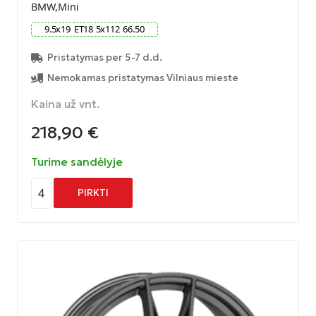
BMW,Mini
9.5
x
19
ET
18
5
x
112
66.50
Pristatymas per 5-7 d.d.
Nemokamas pristatymas Vilniaus mieste
Kaina už vnt.
218,90
€
Turime sandėlyje
4
PIRKTI