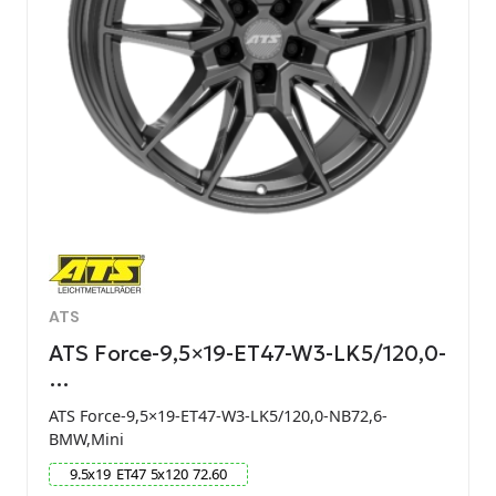
ATS
ATS Force-9,5×19-ET47-W3-LK5/120,0-
…
ATS Force-9,5×19-ET47-W3-LK5/120,0-NB72,6-
BMW,Mini
9.5
x
19
ET
47
5
x
120
72.60