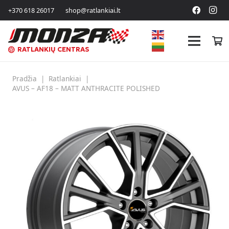
+370 618 26017
shop@ratlankiai.lt
RATLANKIŲ CENTRAS
Pradžia
|
Ratlankiai
|
AVUS – AF18 – MATT ANTHRACITE POLISHED