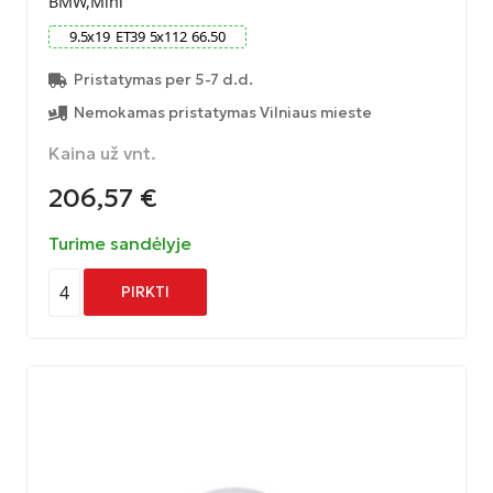
BMW,Mini
9.5
x
19
ET
39
5
x
112
66.50
Pristatymas per 5-7 d.d.
Nemokamas pristatymas Vilniaus mieste
Kaina už vnt.
206,57
€
Turime sandėlyje
4
PIRKTI