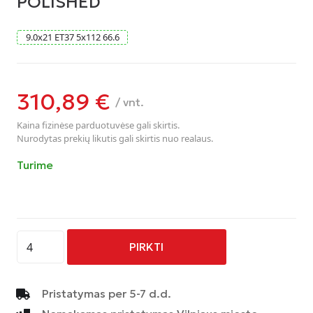
POLISHED
9.0
x
21
ET37
5
x
112
66.6
310,89
€
/ vnt.
Kaina fizinėse parduotuvėse gali skirtis.
Nurodytas prekių likutis gali skirtis nuo realaus.
Turime
produkto
PIRKTI
kiekis:
AVUS
-
Pristatymas per 5-7 d.d.
AF18