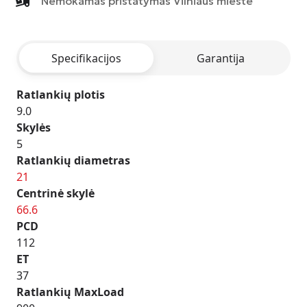
Nemokamas pristatymas Vilniaus mieste
-
MATT
ANTHRACITE
Specifikacijos
Garantija
POLISHED
Ratlankių plotis
9.0
Skylės
5
Ratlankių diametras
21
Centrinė skylė
66.6
PCD
112
ET
37
Ratlankių MaxLoad