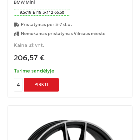
BMW,Mini
9.5
x
19
ET
18
5
x
112
66.50
Pristatymas per 5-7 d.d.
Nemokamas pristatymas Vilniaus mieste
Kaina už vnt.
206,57
€
Turime sandėlyje
4
PIRKTI