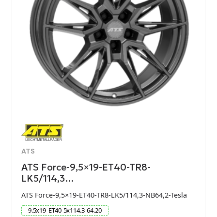
ATS
ATS Force-9,5×19-ET40-TR8-
LK5/114,3…
ATS Force-9,5×19-ET40-TR8-LK5/114,3-NB64,2-Tesla
9.5
x
19
ET
40
5
x
114.3
64.20