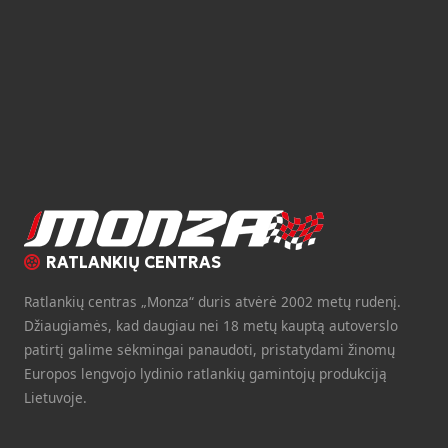
RATLANKIŲ CENTRAS
Ratlankių centras „Monza“ duris atvėrė 2002 metų rudenį.
Džiaugiamės, kad daugiau nei 18 metų kauptą autoverslo
patirtį galime sėkmingai panaudoti, pristatydami žinomų
Europos lengvojo lydinio ratlankių gamintojų produkciją
Lietuvoje.