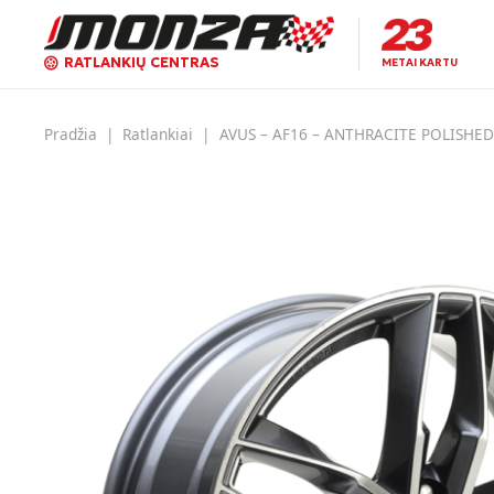
RATLANKIŲ CENTRAS
METAI KARTU
Pradžia
|
Ratlankiai
|
AVUS – AF16 – ANTHRACITE POLISHED