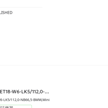
LISHED
-ET18-W6-LK5/112,0-…
W6-LK5/112,0-NB66,5-BMW,Mini
112
66.50