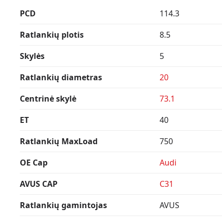
PCD
114.3
Ratlankių plotis
8.5
Skylės
5
Ratlankių diametras
20
Centrinė skylė
73.1
ET
40
Ratlankių MaxLoad
750
OE Cap
Audi
AVUS CAP
C31
Ratlankių gamintojas
AVUS