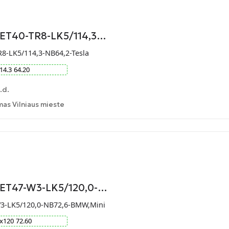
-ET40-TR8-LK5/114,3…
R8-LK5/114,3-NB64,2-Tesla
14.3
64.20
.d.
as Vilniaus mieste
9-ET47-W3-LK5/120,0-…
W3-LK5/120,0-NB72,6-BMW,Mini
x
120
72.60