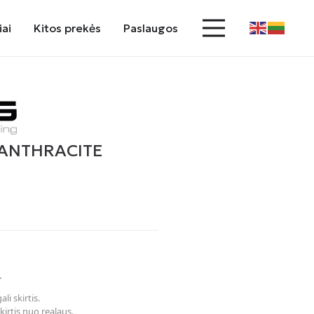
iai
Kitos prekės
Paslaugos
 ANTHRACITE
.
li skirtis.
kirtis nuo realaus.