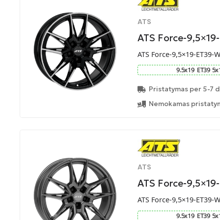
ATS
ATS Force-9,5×19
ATS Force-9,5×19-ET39-
9.5
x
19
ET
39
5
x
Pristatymas per 5-7 d
Nemokamas pristatym
ATS
ATS Force-9,5×19
ATS Force-9,5×19-ET39-
9.5
x
19
ET
39
5
x