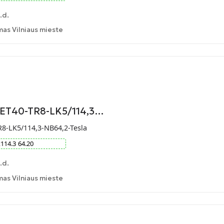
.d.
as Vilniaus mieste
-ET40-TR8-LK5/114,3…
R8-LK5/114,3-NB64,2-Tesla
x
114.3
64.20
.d.
as Vilniaus mieste