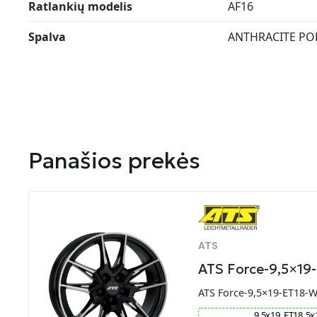
Ratlankių modelis
AF16
Spalva
ANTHRACITE PO
Panašios prekės
ATS
ATS Force-9,5×19
ATS Force-9,5×19-ET18-
9.5
x
19
ET
18
5
x