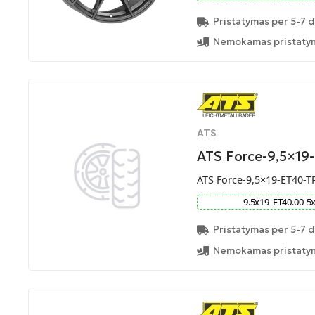
Pristatymas per 5-7 d
Nemokamas pristatym
ATS
ATS Force-9,5×19
ATS Force-9,5×19-ET40-T
9.5
x
19
ET
40.00
5
Pristatymas per 5-7 d
Nemokamas pristatym