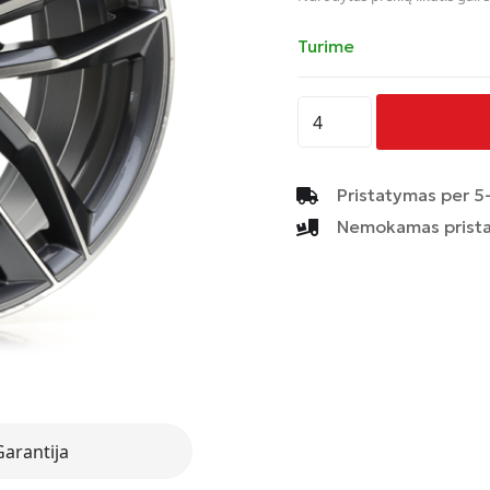
Turime
produkto
kiekis:
AVUS
-
Pristatymas per 5-
AF16
Nemokamas prista
-
ANTHRACITE
POLISHED
Garantija