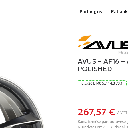
Padangos
Ratlank
AVUS – AF16 –
POLISHED
8.5
x
20
ET40
5
x
114.3
73.1
267,57
€
/ vnt
Kaina fizinėse parduotuvėse ga
Nurodytas prekių likutis gali s