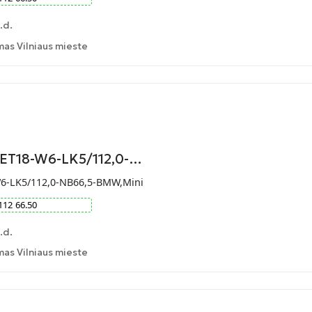
.d.
as Vilniaus mieste
-ET18-W6-LK5/112,0-…
W6-LK5/112,0-NB66,5-BMW,Mini
112
66.50
.d.
as Vilniaus mieste