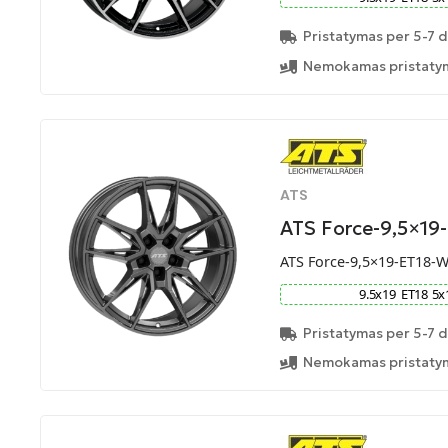
Pristatymas per 5-7 d
Nemokamas pristatym
ATS
ATS Force-9,5×19
ATS Force-9,5×19-ET18-
9.5
x
19
ET
18
5
x
Pristatymas per 5-7 d
Nemokamas pristatym