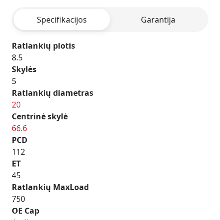
POLISHED
Specifikacijos
Garantija
Ratlankių plotis
8.5
Skylės
5
Ratlankių diametras
20
Centrinė skylė
66.6
PCD
112
ET
45
Ratlankių MaxLoad
750
OE Cap