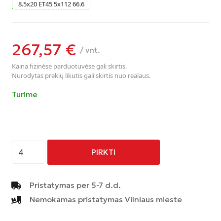
8.5
x
20
ET45
5
x
112
66.6
267,57
€
/ vnt.
Kaina fizinėse parduotuvėse gali skirtis.
Nurodytas prekių likutis gali skirtis nuo realaus.
Turime
produkto
PIRKTI
kiekis:
AVUS
-
Pristatymas per 5-7 d.d.
AF16
Nemokamas pristatymas Vilniaus mieste
-
BLACK