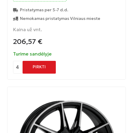
Pristatymas per 5-7 d.d.
Nemokamas pristatymas Vilniaus mieste
Kaina už vnt.
206,57
€
Turime sandėlyje
4
PIRKTI