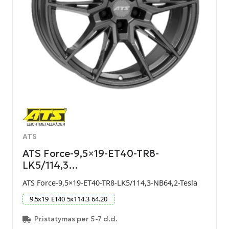
ATS
ATS Force-9,5×19-ET40-TR8-
LK5/114,3…
ATS Force-9,5×19-ET40-TR8-LK5/114,3-NB64,2-Tesla
9.5
x
19
ET
40
5
x
114.3
64.20
Pristatymas per 5-7 d.d.