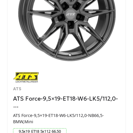
ATS
ATS Force-9,5×19-ET18-W6-LK5/112,0-
…
ATS Force-9,5×19-ET18-W6-LK5/112,0-NB66,5-
BMW,Mini
9.5
x
19
ET
18
5
x
112
66.50