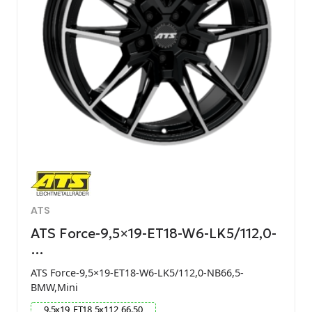
ATS
ATS Force-9,5×19-ET18-W6-LK5/112,0-
…
ATS Force-9,5×19-ET18-W6-LK5/112,0-NB66,5-
BMW,Mini
9.5
x
19
ET
18
5
x
112
66.50