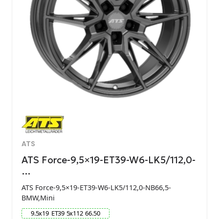
ATS
ATS Force-9,5×19-ET39-W6-LK5/112,0-
…
ATS Force-9,5×19-ET39-W6-LK5/112,0-NB66,5-
BMW,Mini
9.5
x
19
ET
39
5
x
112
66.50