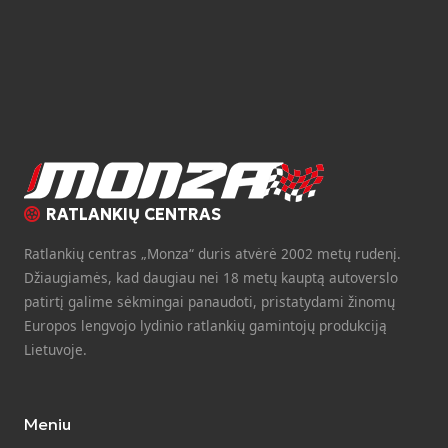
RATLANKIŲ CENTRAS
Ratlankių centras „Monza“ duris atvėrė 2002 metų rudenį.
Džiaugiamės, kad daugiau nei 18 metų kauptą autoverslo
patirtį galime sėkmingai panaudoti, pristatydami žinomų
Europos lengvojo lydinio ratlankių gamintojų produkciją
Lietuvoje.
Meniu