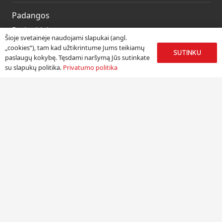
Padangos
Ratlankiai
Šioje svetainėje naudojami slapukai (angl.
Kitos prekės
„cookies“), tam kad užtikrintume Jums teikiamų
SUTINKU
paslaugų kokybę. Tęsdami naršymą Jūs sutinkate
Paslaugos
su slapukų politika.
Privatumo politika
Informacija
Apie mus
Paslaugos
Pristatymas
Naudinga informacija
Kontaktai