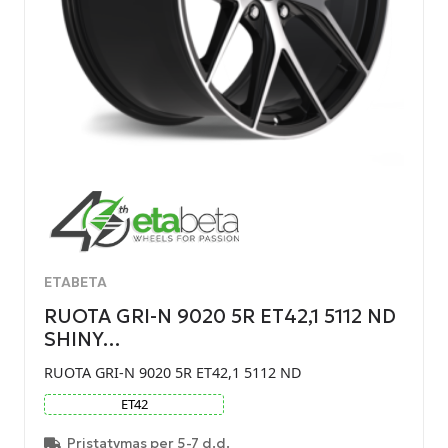
ETABETA
RUOTA GRI-N 9020 5R ET42,1 5112 ND
SHINY…
RUOTA GRI-N 9020 5R ET42,1 5112 ND
ET
42
Pristatymas per 5-7 d.d.