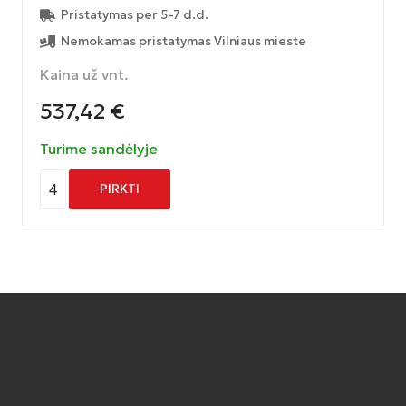
Pristatymas per 5-7 d.d.
Nemokamas pristatymas Vilniaus mieste
Kaina už vnt.
537,42
€
Turime sandėlyje
4
PIRKTI