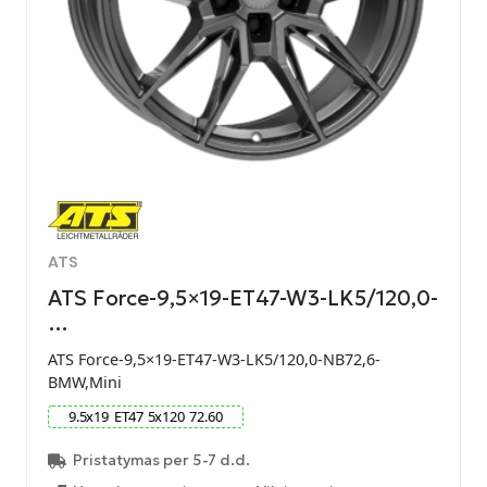
ATS
ATS Force-9,5×19-ET47-W3-LK5/120,0-
…
ATS Force-9,5×19-ET47-W3-LK5/120,0-NB72,6-
BMW,Mini
9.5
x
19
ET
47
5
x
120
72.60
Pristatymas per 5-7 d.d.