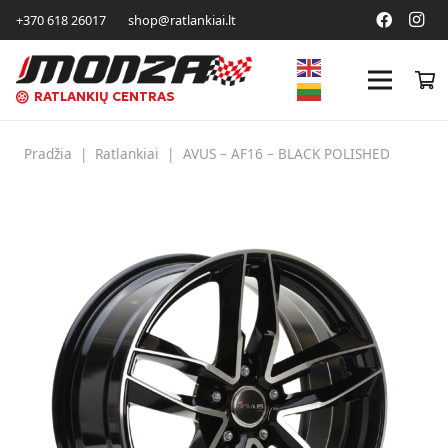
+370 618 26017
shop@ratlankiai.lt
RATLANKIŲ CENTRAS
Pradžia
|
Ratlankiai
|
AVUS – AF16 – BLACK POLISHED