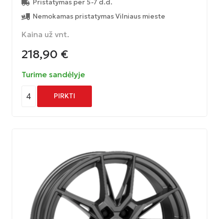
Pristatymas per 5-7 d.d.
Nemokamas pristatymas Vilniaus mieste
Kaina už vnt.
218,90
€
Turime sandėlyje
4
PIRKTI