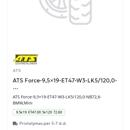
ATS
ATS Force-9,5×19-ET47-W3-LK5/120,0-
…
ATS Force-9,5×19-ET47-W3-LK5/120,0-NB72,6-
BMW,Mini
9.5
x
19
ET
47.00
5
x
120
72.60
Pristatymas per 5-7 d.d.