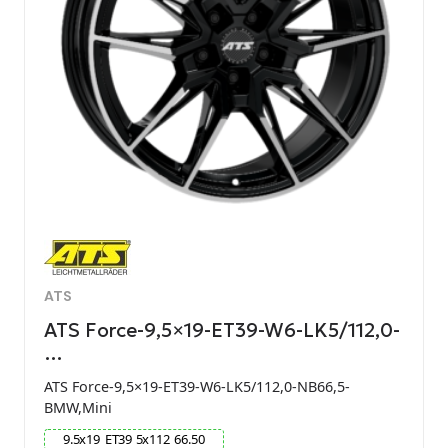
ATS
ATS Force-9,5×19-ET39-W6-LK5/112,0-
…
ATS Force-9,5×19-ET39-W6-LK5/112,0-NB66,5-
BMW,Mini
9.5
x
19
ET
39
5
x
112
66.50