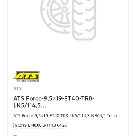
ATS
ATS Force-9,5×19-ET40-TR8-
LK5/114,3…
ATS Force-9,5×19-ET40-TR8-LK5/114,3-NB64,2-Tesla
9.5
x
19
ET
40.00
5
x
114.3
64.20