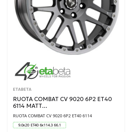
ETABETA
RUOTA COMBAT CV 9020 6P2 ET40
6114 MATT…
RUOTA COMBAT CV 9020 6P2 ET40 6114
9.0
x
20
ET
40
6
x
114.3
66.1