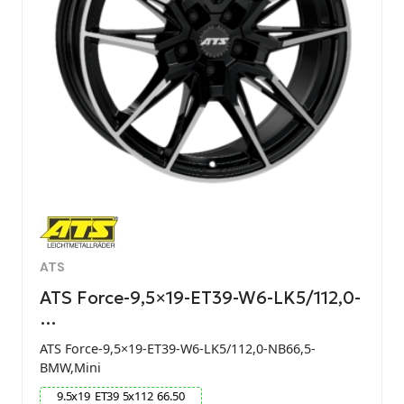
ATS
ATS Force-9,5×19-ET39-W6-LK5/112,0-
…
ATS Force-9,5×19-ET39-W6-LK5/112,0-NB66,5-
BMW,Mini
9.5
x
19
ET
39
5
x
112
66.50