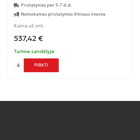
Pristatymas per 5-7 d.d.
Nemokamas pristatymas Vilniaus mieste
Kaina už vnt.
537,42
€
Turime sandėlyje
4
PIRKTI