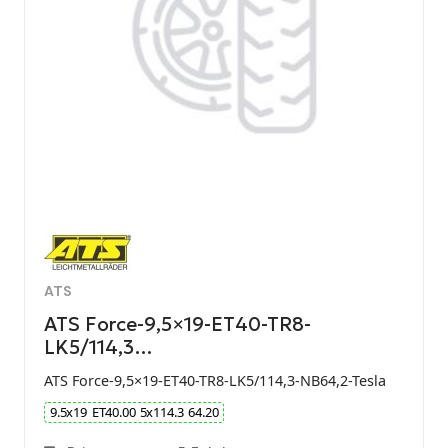
ATS
ATS Force-9,5×19-ET40-TR8-
LK5/114,3…
ATS Force-9,5×19-ET40-TR8-LK5/114,3-NB64,2-Tesla
9.5
x
19
ET
40.00
5
x
114.3
64.20