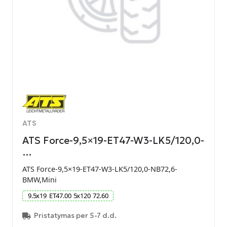
ATS
ATS Force-9,5×19-ET47-W3-LK5/120,0-
…
ATS Force-9,5×19-ET47-W3-LK5/120,0-NB72,6-
BMW,Mini
9.5
x
19
ET
47.00
5
x
120
72.60
Pristatymas per 5-7 d.d.