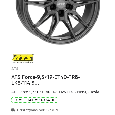
ATS
ATS Force-9,5×19-ET40-TR8-
LK5/114,3…
ATS Force-9,5×19-ET40-TR8-LK5/114,3-NB64,2-Tesla
9.5
x
19
ET
40
5
x
114.3
64.20
Pristatymas per 5-7 d.d.