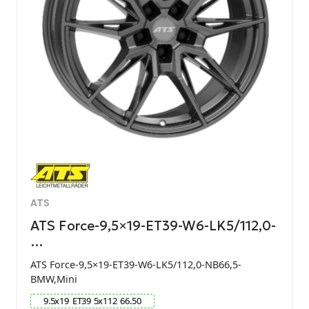
ATS
ATS Force-9,5×19-ET39-W6-LK5/112,0-
…
ATS Force-9,5×19-ET39-W6-LK5/112,0-NB66,5-
BMW,Mini
9.5
x
19
ET
39
5
x
112
66.50