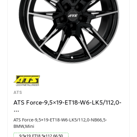
ATS
ATS Force-9,5×19-ET18-W6-LK5/112,0-
…
ATS Force-9,5×19-ET18-W6-LK5/112,0-NB66,5-
BMW,Mini
9.5
x
19
ET
18
5
x
112
66.50