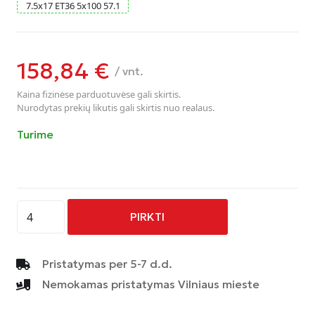
7.5
x
17
ET36
5
x
100
57.1
158,84
€
/ vnt.
Kaina fizinėse parduotuvėse gali skirtis.
Nurodytas prekių likutis gali skirtis nuo realaus.
Turime
produkto
PIRKTI
kiekis:
AVUS
-
Pristatymas per 5-7 d.d.
AF16
Nemokamas pristatymas Vilniaus mieste
-
HYPER