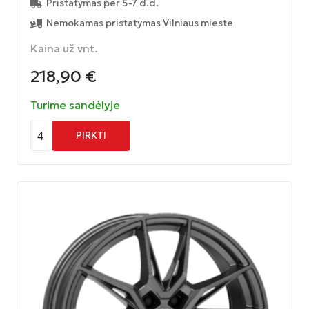
Pristatymas per 5-7 d.d.
Nemokamas pristatymas Vilniaus mieste
Kaina už vnt.
218,90
€
Turime sandėlyje
4
PIRKTI