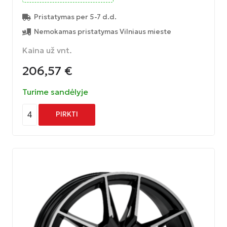
Pristatymas per 5-7 d.d.
Nemokamas pristatymas Vilniaus mieste
Kaina už vnt.
206,57
€
Turime sandėlyje
4
PIRKTI