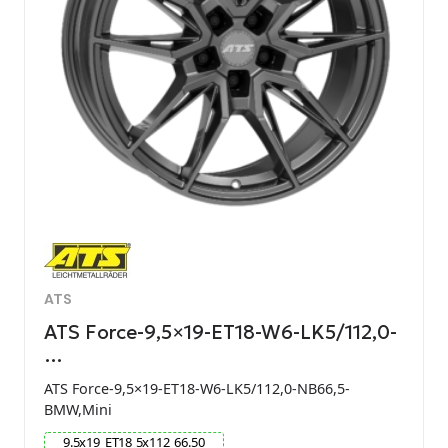
ATS
ATS Force-9,5×19-ET18-W6-LK5/112,0-
…
ATS Force-9,5×19-ET18-W6-LK5/112,0-NB66,5-
BMW,Mini
9.5
x
19
ET
18
5
x
112
66.50