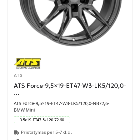
ATS
ATS Force-9,5×19-ET47-W3-LK5/120,0-
…
ATS Force-9,5×19-ET47-W3-LK5/120,0-NB72,6-
BMW,Mini
9.5
x
19
ET
47
5
x
120
72.60
Pristatymas per 5-7 d.d.