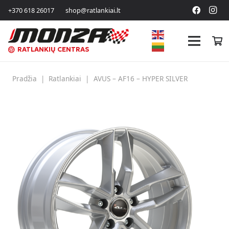
+370 618 26017
shop@ratlankiai.lt
RATLANKIŲ CENTRAS
Pradžia
|
Ratlankiai
|
AVUS – AF16 – HYPER SILVER