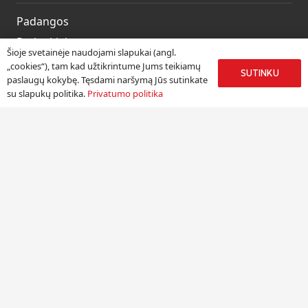
Padangos
Ratlankiai
Šioje svetainėje naudojami slapukai (angl.
Kitos prekės
„cookies“), tam kad užtikrintume Jums teikiamų
SUTINKU
paslaugų kokybę. Tęsdami naršymą Jūs sutinkate
Paslaugos
su slapukų politika.
Privatumo politika
Informacija
Apie mus
Paslaugos
Pristatymas
Naudinga informacija
Kontaktai