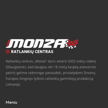
RATLANKIŲ CENTRAS
Ratlankių centras „Monza“ duris atvėrė 2002 metų rudenį.
Džiaugiamės, kad daugiau nei 18 metų kauptą autoverslo
patirtį galime sėkmingai panaudoti, pristatydami žinomų
Europos lengvojo lydinio ratlankių gamintojų produkciją
Lietuvoje.
Meniu