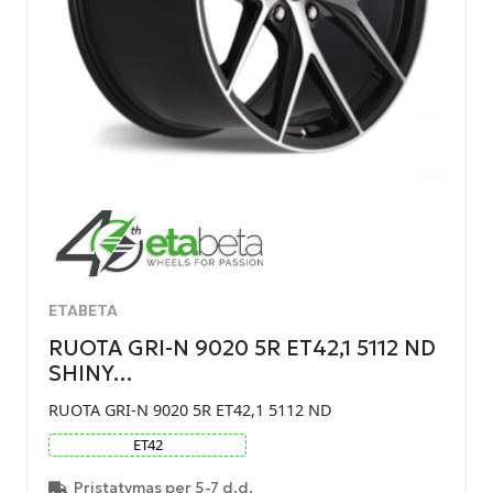
ETABETA
RUOTA GRI-N 9020 5R ET42,1 5112 ND
SHINY…
RUOTA GRI-N 9020 5R ET42,1 5112 ND
ET
42
Pristatymas per 5-7 d.d.