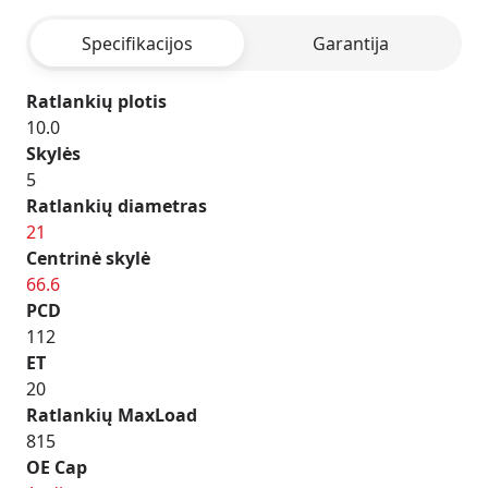
Specifikacijos
Garantija
Ratlankių plotis
10.0
Skylės
5
Ratlankių diametras
21
Centrinė skylė
66.6
PCD
112
ET
20
Ratlankių MaxLoad
815
OE Cap