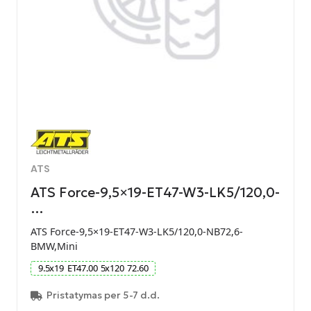
ATS
ATS Force-9,5×19-ET47-W3-LK5/120,0-
…
ATS Force-9,5×19-ET47-W3-LK5/120,0-NB72,6-
BMW,Mini
9.5
x
19
ET
47.00
5
x
120
72.60
Pristatymas per 5-7 d.d.