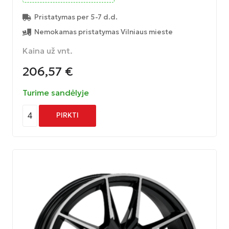
Pristatymas per 5-7 d.d.
Nemokamas pristatymas Vilniaus mieste
Kaina už vnt.
206,57
€
Turime sandėlyje
4
PIRKTI