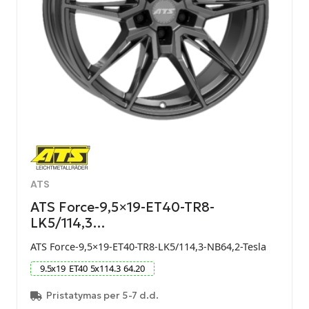
ATS
ATS Force-9,5×19-ET40-TR8-
LK5/114,3…
ATS Force-9,5×19-ET40-TR8-LK5/114,3-NB64,2-Tesla
9.5
x
19
ET
40
5
x
114.3
64.20
Pristatymas per 5-7 d.d.