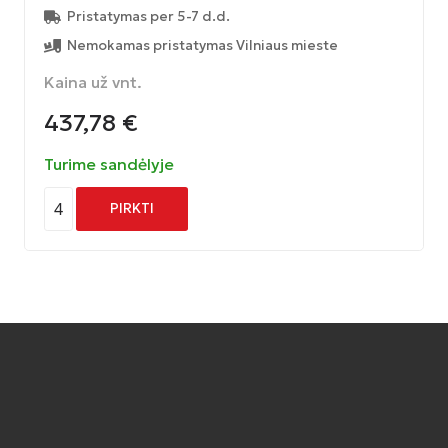
Pristatymas per 5-7 d.d.
Nemokamas pristatymas Vilniaus mieste
Kaina už vnt.
437,78
€
Turime sandėlyje
4
PIRKTI