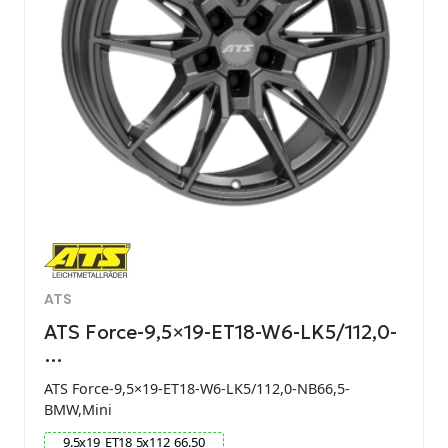
ATS
ATS Force-9,5×19-ET18-W6-LK5/112,0-
…
ATS Force-9,5×19-ET18-W6-LK5/112,0-NB66,5-
BMW,Mini
9.5
x
19
ET
18
5
x
112
66.50