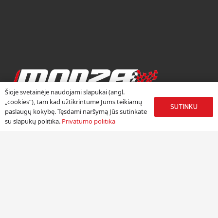
Šioje svetainėje naudojami slapukai (angl.
RATLANKIŲ CENTRAS
„cookies“), tam kad užtikrintume Jums teikiamų
SUTINKU
paslaugų kokybę. Tęsdami naršymą Jūs sutinkate
Ratlankių centras „Monza“ duris atvėrė 2002 metų rudenį.
su slapukų politika.
Privatumo politika
Džiaugiamės, kad daugiau nei 18 metų kauptą autoverslo
patirtį galime sėkmingai panaudoti, pristatydami žinomų
Europos lengvojo lydinio ratlankių gamintojų produkciją
Lietuvoje.
Meniu