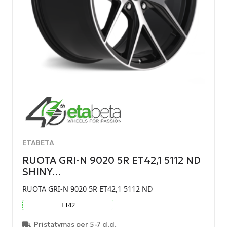
ETABETA
RUOTA GRI-N 9020 5R ET42,1 5112 ND
SHINY…
RUOTA GRI-N 9020 5R ET42,1 5112 ND
ET
42
Pristatymas per 5-7 d.d.