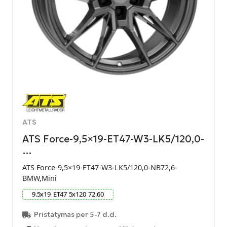
ATS
ATS Force-9,5×19-ET47-W3-LK5/120,0-
…
ATS Force-9,5×19-ET47-W3-LK5/120,0-NB72,6-
BMW,Mini
9.5
x
19
ET
47
5
x
120
72.60
Pristatymas per 5-7 d.d.