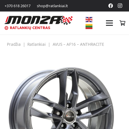
+370 618 26017
shop@ratlankiai.lt
RATLANKIŲ CENTRAS
Pradžia
|
Ratlankiai
|
AVUS – AF16 – ANTHRACITE