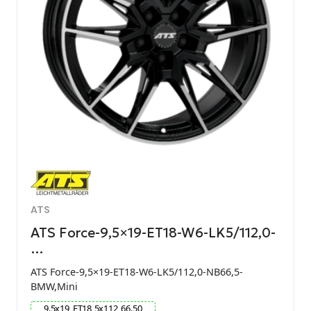
ATS
ATS Force-9,5×19-ET18-W6-LK5/112,0-
…
ATS Force-9,5×19-ET18-W6-LK5/112,0-NB66,5-
BMW,Mini
9.5
x
19
ET
18
5
x
112
66.50