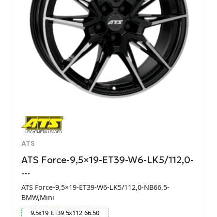
ATS
ATS Force-9,5×19-ET39-W6-LK5/112,0-
…
ATS Force-9,5×19-ET39-W6-LK5/112,0-NB66,5-
BMW,Mini
9.5
x
19
ET
39
5
x
112
66.50