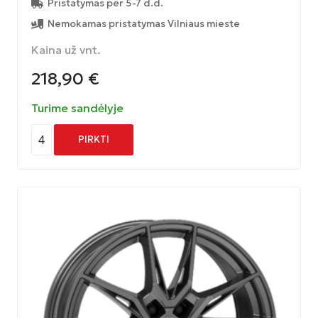
Pristatymas per 5-7 d.d.
Nemokamas pristatymas Vilniaus mieste
Kaina už vnt.
218,90
€
Turime sandėlyje
4
PIRKTI