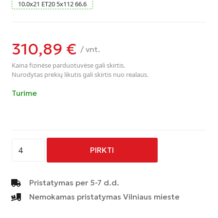
10.0
x
21
ET20
5
x
112
66.6
310,89
€
/ vnt.
Kaina fizinėse parduotuvėse gali skirtis.
Nurodytas prekių likutis gali skirtis nuo realaus.
Turime
produkto
PIRKTI
kiekis:
AVUS
-
Pristatymas per 5-7 d.d.
AF16
Nemokamas pristatymas Vilniaus mieste
-
ANTHRACITE