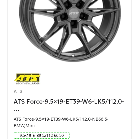
ATS
ATS Force-9,5×19-ET39-W6-LK5/112,0-
…
ATS Force-9,5×19-ET39-W6-LK5/112,0-NB66,5-
BMW,Mini
9.5
x
19
ET
39
5
x
112
66.50