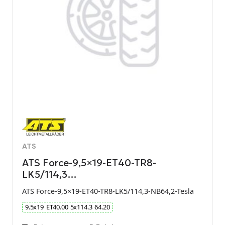
ATS
ATS Force-9,5×19-ET40-TR8-
LK5/114,3…
ATS Force-9,5×19-ET40-TR8-LK5/114,3-NB64,2-Tesla
9.5
x
19
ET
40.00
5
x
114.3
64.20