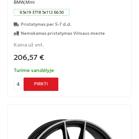
BMW,Mini
9.5
x
19
ET
18
5
x
112
66.50
Pristatymas per 5-7 d.d.
Nemokamas pristatymas Vilniaus mieste
Kaina už vnt.
206,57
€
Turime sandėlyje
4
PIRKTI