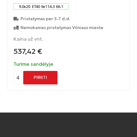
9.0
x
20
ET
40
6
x
114.3
66.1
Pristatymas per 5-7 d.d.
Nemokamas pristatymas Vilniaus mieste
Kaina už vnt.
537,42
€
Turime sandėlyje
4
PIRKTI