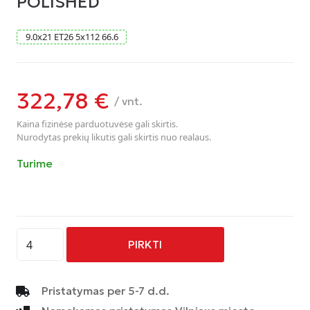
POLISHED
9.0
x
21
ET26
5
x
112
66.6
322,78
€
/ vnt.
Kaina fizinėse parduotuvėse gali skirtis.
Nurodytas prekių likutis gali skirtis nuo realaus.
Turime
produkto
PIRKTI
kiekis:
AVUS
-
Pristatymas per 5-7 d.d.
AF16