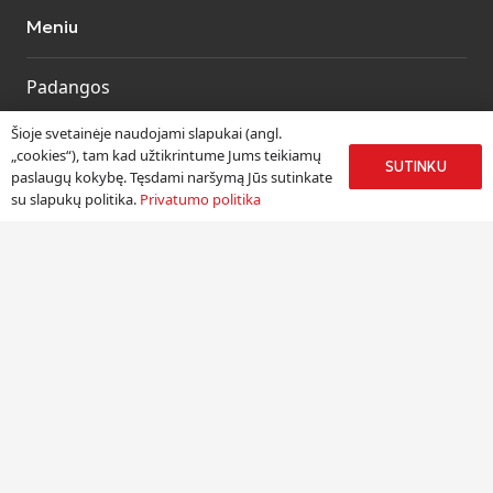
Meniu
Padangos
Ratlankiai
Šioje svetainėje naudojami slapukai (angl.
Kitos prekės
„cookies“), tam kad užtikrintume Jums teikiamų
SUTINKU
paslaugų kokybę. Tęsdami naršymą Jūs sutinkate
Paslaugos
su slapukų politika.
Privatumo politika
Informacija
Apie mus
Paslaugos
Pristatymas
Naudinga informacija
Kontaktai