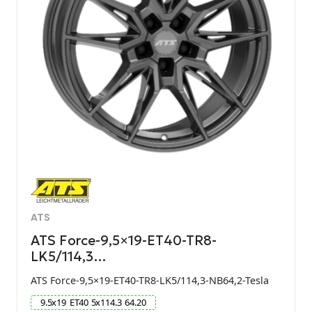
ATS
ATS Force-9,5×19-ET40-TR8-
LK5/114,3…
ATS Force-9,5×19-ET40-TR8-LK5/114,3-NB64,2-Tesla
9.5
x
19
ET
40
5
x
114.3
64.20