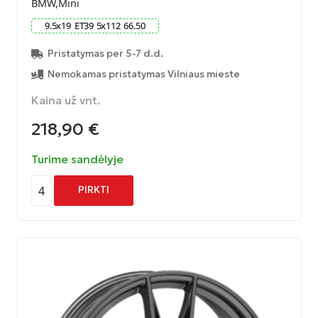
BMW,Mini
9.5
x
19
ET
39
5
x
112
66.50
Pristatymas per 5-7 d.d.
Nemokamas pristatymas Vilniaus mieste
Kaina už vnt.
218,90
€
Turime sandėlyje
4
PIRKTI