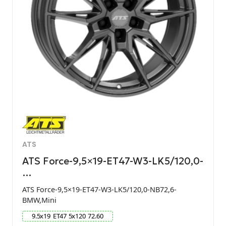
ATS
ATS Force-9,5×19-ET47-W3-LK5/120,0-
…
ATS Force-9,5×19-ET47-W3-LK5/120,0-NB72,6-
BMW,Mini
9.5
x
19
ET
47
5
x
120
72.60