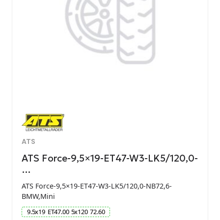
ATS
ATS Force-9,5×19-ET47-W3-LK5/120,0-
…
ATS Force-9,5×19-ET47-W3-LK5/120,0-NB72,6-
BMW,Mini
9.5
x
19
ET
47.00
5
x
120
72.60