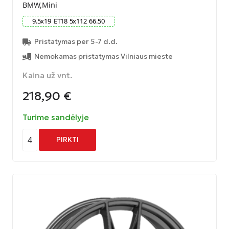
BMW,Mini
9.5
x
19
ET
18
5
x
112
66.50
Pristatymas per 5-7 d.d.
Nemokamas pristatymas Vilniaus mieste
Kaina už vnt.
218,90
€
Turime sandėlyje
4
PIRKTI