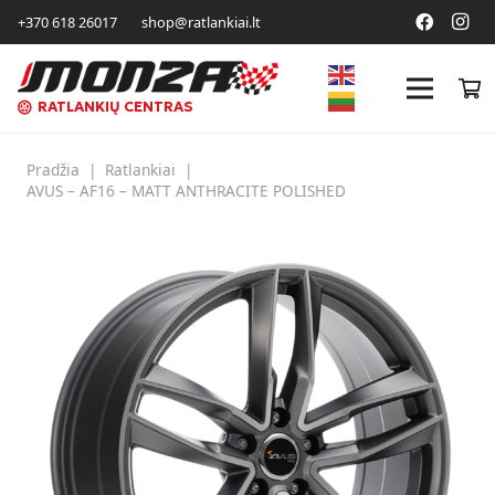
+370 618 26017
shop@ratlankiai.lt
RATLANKIŲ CENTRAS
Pradžia
|
Ratlankiai
|
AVUS – AF16 – MATT ANTHRACITE POLISHED