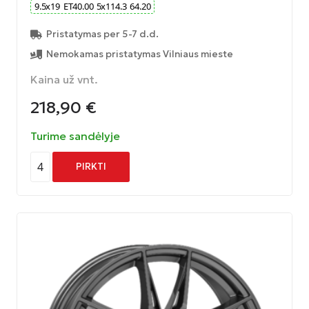
9.5
x
19
ET
40.00
5
x
114.3
64.20
Pristatymas per 5-7 d.d.
Nemokamas pristatymas Vilniaus mieste
Kaina už vnt.
218,90
€
Turime sandėlyje
4
PIRKTI