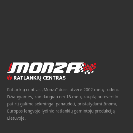
RATLANKIŲ CENTRAS
Ratlankių centras „Monza“ duris atvėrė 2002 metų rudenį.
Džiaugiamės, kad daugiau nei 18 metų kauptą autoverslo
patirtį galime sėkmingai panaudoti, pristatydami žinomų
Europos lengvojo lydinio ratlankių gamintojų produkciją
Lietuvoje.