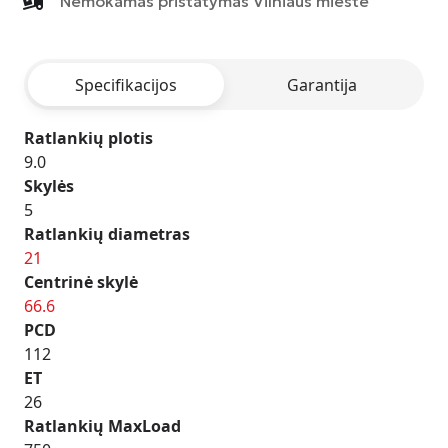
Nemokamas pristatymas Vilniaus mieste
-
MATT
ANTHRACITE
Specifikacijos
Garantija
POLISHED
Ratlankių plotis
9.0
Skylės
5
Ratlankių diametras
21
Centrinė skylė
66.6
PCD
112
ET
26
Ratlankių MaxLoad