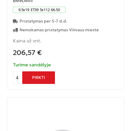
BMW,Mini
9.5
x
19
ET
39
5
x
112
66.50
Pristatymas per 5-7 d.d.
Nemokamas pristatymas Vilniaus mieste
Kaina už vnt.
206,57
€
Turime sandėlyje
4
PIRKTI