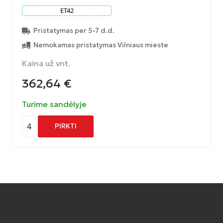
ET
42
Pristatymas per 5-7 d.d.
Nemokamas pristatymas Vilniaus mieste
Kaina už vnt.
362,64
€
Turime sandėlyje
4
PIRKTI