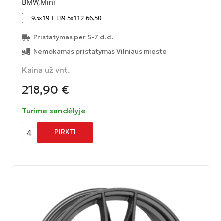
BMW,Mini
9.5
x
19
ET
39
5
x
112
66.50
Pristatymas per 5-7 d.d.
Nemokamas pristatymas Vilniaus mieste
Kaina už vnt.
218,90
€
Turime sandėlyje
4
PIRKTI