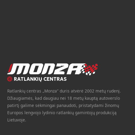
RATLANKIŲ CENTRAS
Ratlankių centras „Monza“ duris atvėrė 2002 metų rudenį.
Džiaugiamės, kad daugiau nei 18 metų kauptą autoverslo
patirtį galime sėkmingai panaudoti, pristatydami žinomų
Europos lengvojo lydinio ratlankių gamintojų produkciją
Lietuvoje.