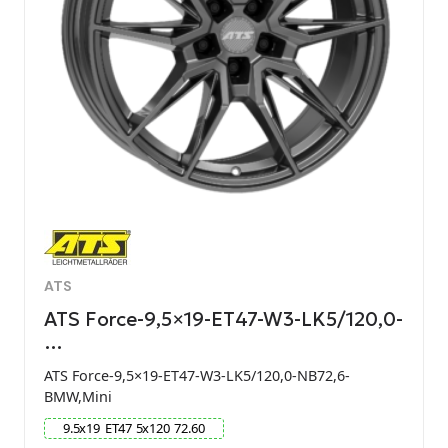
ATS
ATS Force-9,5×19-ET47-W3-LK5/120,0-
…
ATS Force-9,5×19-ET47-W3-LK5/120,0-NB72,6-
BMW,Mini
9.5
x
19
ET
47
5
x
120
72.60