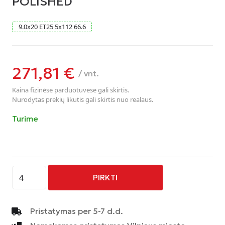
POLISHED
9.0
x
20
ET25
5
x
112
66.6
271,81
€
/ vnt.
Kaina fizinėse parduotuvėse gali skirtis.
Nurodytas prekių likutis gali skirtis nuo realaus.
Turime
produkto
PIRKTI
kiekis:
AVUS
-
Pristatymas per 5-7 d.d.
AF16