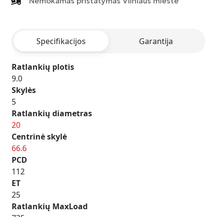
Nemokamas pristatymas Vilniaus mieste
-
ANTHRACITE
POLISHED
Specifikacijos
Garantija
Ratlankių plotis
9.0
Skylės
5
Ratlankių diametras
20
Centrinė skylė
66.6
PCD
112
ET
25
Ratlankių MaxLoad