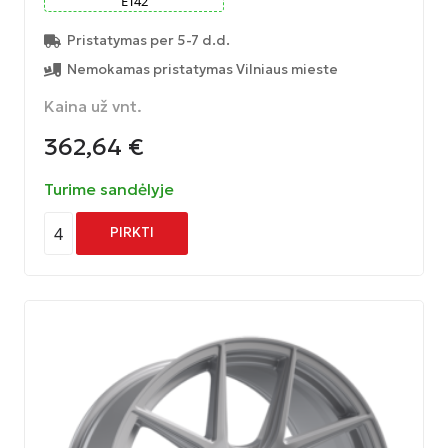
ET
42
Pristatymas per 5-7 d.d.
Nemokamas pristatymas Vilniaus mieste
Kaina už vnt.
362,64
€
Turime sandėlyje
4
PIRKTI