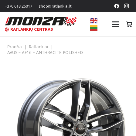
+370 618 26017
shop@ratlankiai.lt
RATLANKIŲ CENTRAS
Pradžia
|
Ratlankiai
|
AVUS – AF16 – ANTHRACITE POLISHED