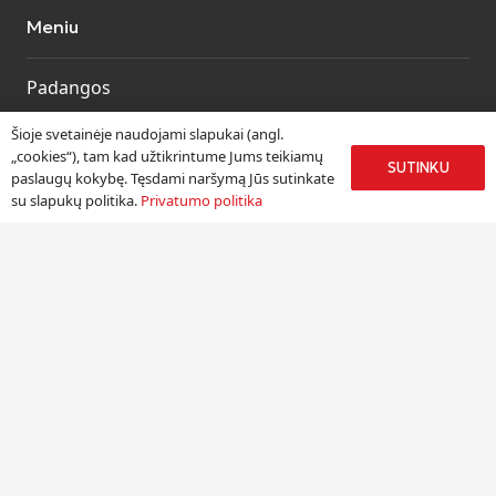
Meniu
Padangos
Ratlankiai
Šioje svetainėje naudojami slapukai (angl.
Kitos prekės
„cookies“), tam kad užtikrintume Jums teikiamų
SUTINKU
paslaugų kokybę. Tęsdami naršymą Jūs sutinkate
Paslaugos
su slapukų politika.
Privatumo politika
Informacija
Apie mus
Paslaugos
Pristatymas
Naudinga informacija
Kontaktai