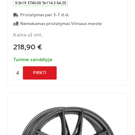
9.5
x
19
ET
40.00
5
x
114.3
64.20
Pristatymas per 5-7 d.d.
Nemokamas pristatymas Vilniaus mieste
Kaina už vnt.
218,90
€
Turime sandėlyje
4
PIRKTI