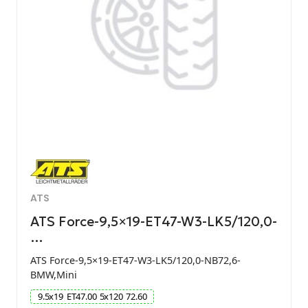
ATS
ATS Force-9,5×19-ET47-W3-LK5/120,0-
…
ATS Force-9,5×19-ET47-W3-LK5/120,0-NB72,6-
BMW,Mini
9.5
x
19
ET
47.00
5
x
120
72.60