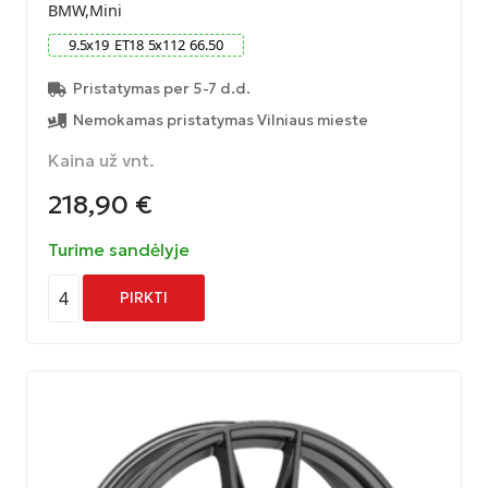
BMW,Mini
9.5
x
19
ET
18
5
x
112
66.50
Pristatymas per 5-7 d.d.
Nemokamas pristatymas Vilniaus mieste
Kaina už vnt.
218,90
€
Turime sandėlyje
4
PIRKTI