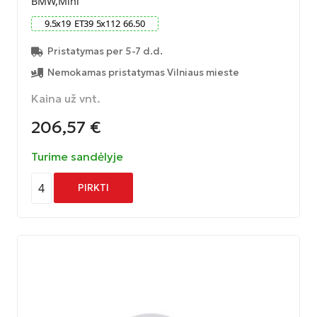
BMW,Mini
9.5
x
19
ET
39
5
x
112
66.50
Pristatymas per 5-7 d.d.
Nemokamas pristatymas Vilniaus mieste
Kaina už vnt.
206,57
€
Turime sandėlyje
4
PIRKTI