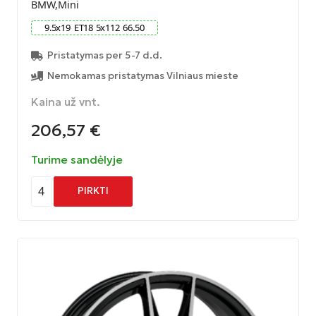
BMW,Mini
9.5
x
19
ET
18
5
x
112
66.50
Pristatymas per 5-7 d.d.
Nemokamas pristatymas Vilniaus mieste
Kaina už vnt.
206,57
€
Turime sandėlyje
4
PIRKTI