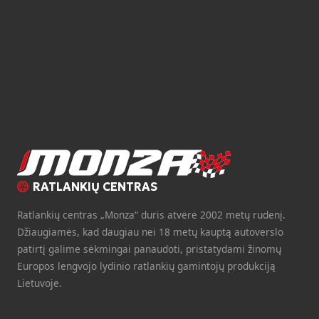
RATLANKIŲ CENTRAS
Ratlankių centras „Monza“ duris atvėrė 2002 metų rudenį.
Džiaugiamės, kad daugiau nei 18 metų kauptą autoverslo
patirtį galime sėkmingai panaudoti, pristatydami žinomų
Europos lengvojo lydinio ratlankių gamintojų produkciją
Lietuvoje.