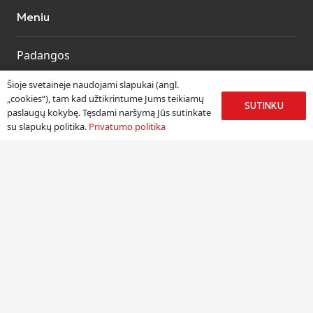
Meniu
Padangos
Ratlankiai
Šioje svetainėje naudojami slapukai (angl.
Kitos prekės
„cookies“), tam kad užtikrintume Jums teikiamų
SUTINKU
paslaugų kokybę. Tęsdami naršymą Jūs sutinkate
Paslaugos
su slapukų politika.
Privatumo politika
Informacija
Apie mus
Paslaugos
Pristatymas
Naudinga informacija
Kontaktai