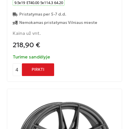
9.5
x
19
ET
40.00
5
x
114.3
64.20
Pristatymas per 5-7 d.d.
Nemokamas pristatymas Vilniaus mieste
Kaina už vnt.
218,90
€
Turime sandėlyje
4
PIRKTI