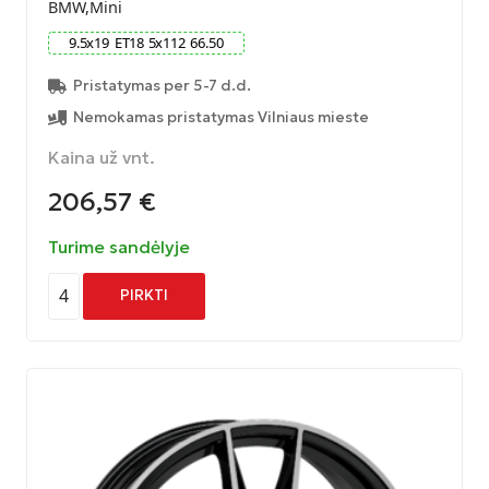
BMW,Mini
9.5
x
19
ET
18
5
x
112
66.50
Pristatymas per 5-7 d.d.
Nemokamas pristatymas Vilniaus mieste
Kaina už vnt.
206,57
€
Turime sandėlyje
4
PIRKTI