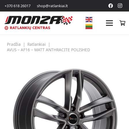
+370 618 26017
shop@ratlankiai.lt
RATLANKIŲ CENTRAS
Pradžia
|
Ratlankiai
|
AVUS – AF16 – MATT ANTHRACITE POLISHED