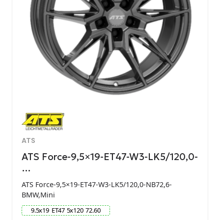
ATS
ATS Force-9,5×19-ET47-W3-LK5/120,0-
…
ATS Force-9,5×19-ET47-W3-LK5/120,0-NB72,6-
BMW,Mini
9.5
x
19
ET
47
5
x
120
72.60