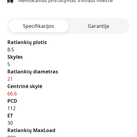
Nemokamas pristatymas Vilniaus mieste
-
MATT
ANTHRACITE
Specifikacijos
Garantija
POLISHED
Ratlankių plotis
8.5
Skylės
5
Ratlankių diametras
21
Centrinė skylė
66.6
PCD
112
ET
30
Ratlankių MaxLoad