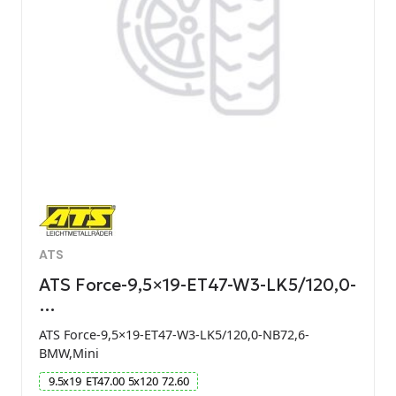
ATS
ATS Force-9,5×19-ET47-W3-LK5/120,0-
…
ATS Force-9,5×19-ET47-W3-LK5/120,0-NB72,6-
BMW,Mini
9.5
x
19
ET
47.00
5
x
120
72.60