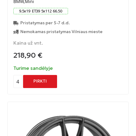
BMW,Mini
9.5
x
19
ET
39
5
x
112
66.50
Pristatymas per 5-7 d.d.
Nemokamas pristatymas Vilniaus mieste
Kaina už vnt.
218,90
€
Turime sandėlyje
4
PIRKTI