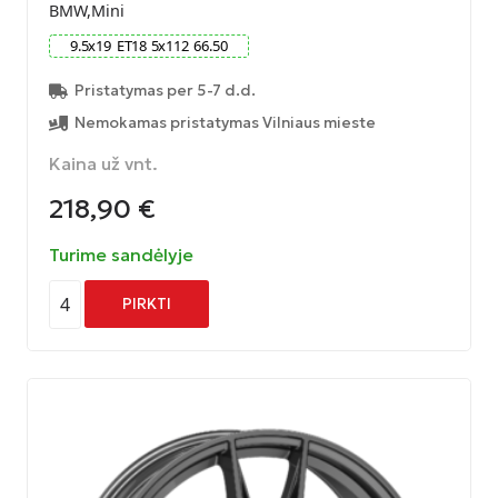
BMW,Mini
9.5
x
19
ET
18
5
x
112
66.50
Pristatymas per 5-7 d.d.
Nemokamas pristatymas Vilniaus mieste
Kaina už vnt.
218,90
€
Turime sandėlyje
4
PIRKTI