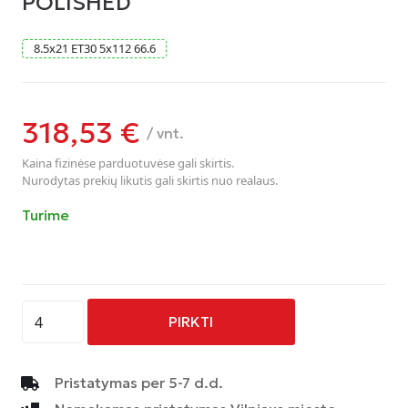
POLISHED
8.5
x
21
ET30
5
x
112
66.6
318,53
€
/ vnt.
Kaina fizinėse parduotuvėse gali skirtis.
Nurodytas prekių likutis gali skirtis nuo realaus.
Turime
produkto
PIRKTI
kiekis:
AVUS
-
Pristatymas per 5-7 d.d.
AF16