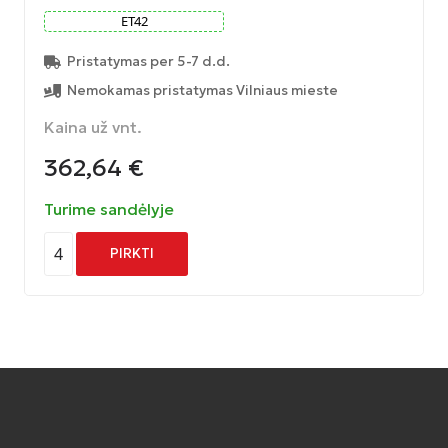
ET
42
Pristatymas per 5-7 d.d.
Nemokamas pristatymas Vilniaus mieste
Kaina už vnt.
362,64
€
Turime sandėlyje
4
PIRKTI