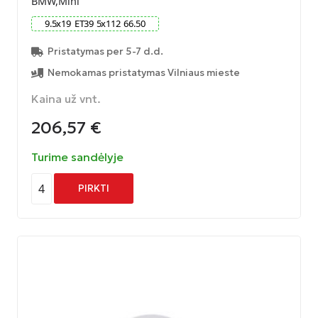
BMW,Mini
9.5
x
19
ET
39
5
x
112
66.50
Pristatymas per 5-7 d.d.
Nemokamas pristatymas Vilniaus mieste
Kaina už vnt.
206,57
€
Turime sandėlyje
4
PIRKTI