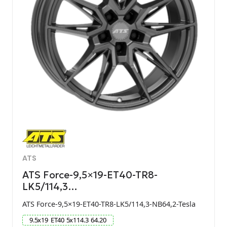
ATS
ATS Force-9,5×19-ET40-TR8-
LK5/114,3…
ATS Force-9,5×19-ET40-TR8-LK5/114,3-NB64,2-Tesla
9.5
x
19
ET
40
5
x
114.3
64.20