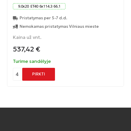
9.0
x
20
ET
40
6
x
114.3
66.1
Pristatymas per 5-7 d.d.
Nemokamas pristatymas Vilniaus mieste
Kaina už vnt.
537,42
€
Turime sandėlyje
4
PIRKTI