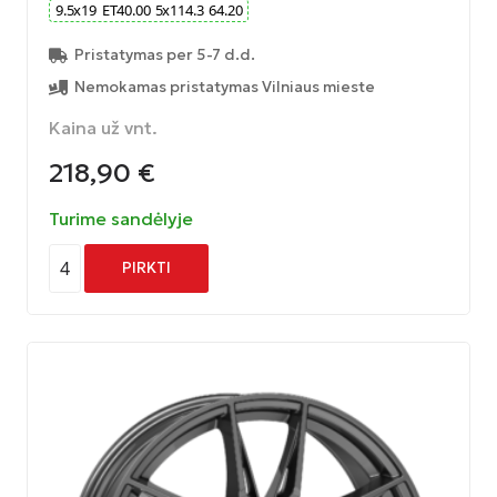
9.5
x
19
ET
40.00
5
x
114.3
64.20
Pristatymas per 5-7 d.d.
Nemokamas pristatymas Vilniaus mieste
Kaina už vnt.
218,90
€
Turime sandėlyje
4
PIRKTI