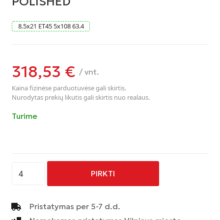
POLISHED
8.5
x
21
ET45
5
x
108
63.4
318,53
€
/ vnt.
Kaina fizinėse parduotuvėse gali skirtis.
Nurodytas prekių likutis gali skirtis nuo realaus.
Turime
produkto
PIRKTI
kiekis:
AVUS
-
Pristatymas per 5-7 d.d.
AF16