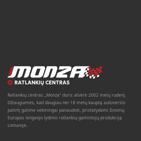
RATLANKIŲ CENTRAS
Ratlankių centras „Monza“ duris atvėrė 2002 metų rudenį.
Džiaugiamės, kad daugiau nei 18 metų kauptą autoverslo
patirtį galime sėkmingai panaudoti, pristatydami žinomų
Europos lengvojo lydinio ratlankių gamintojų produkciją
Lietuvoje.