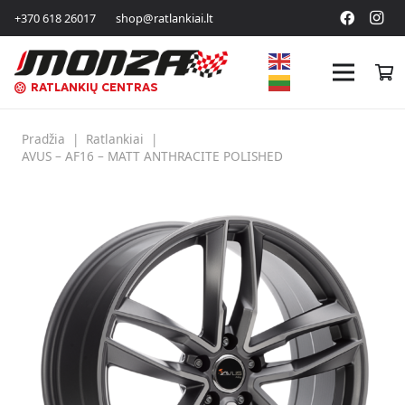
+370 618 26017
shop@ratlankiai.lt
RATLANKIŲ CENTRAS
Pradžia
|
Ratlankiai
|
AVUS – AF16 – MATT ANTHRACITE POLISHED