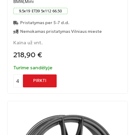
BMW,Mini
9.5
x
19
ET
39
5
x
112
66.50
Pristatymas per 5-7 d.d.
Nemokamas pristatymas Vilniaus mieste
Kaina už vnt.
218,90
€
Turime sandėlyje
4
PIRKTI