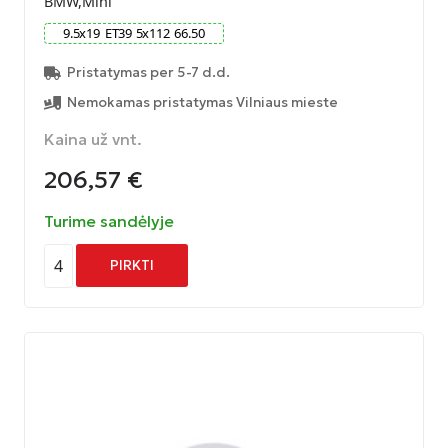
BMW,Mini
9.5
x
19
ET
39
5
x
112
66.50
Pristatymas per 5-7 d.d.
Nemokamas pristatymas Vilniaus mieste
Kaina už vnt.
206,57
€
Turime sandėlyje
4
PIRKTI