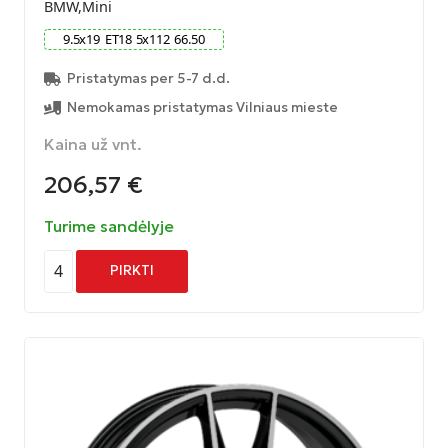
BMW,Mini
9.5
x
19
ET
18
5
x
112
66.50
Pristatymas per 5-7 d.d.
Nemokamas pristatymas Vilniaus mieste
Kaina už vnt.
206,57
€
Turime sandėlyje
4
PIRKTI