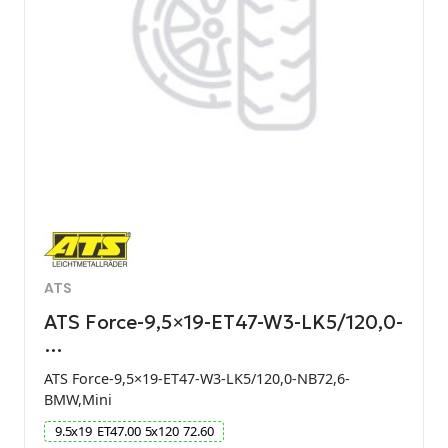
ATS
ATS Force-9,5×19-ET47-W3-LK5/120,0-
…
ATS Force-9,5×19-ET47-W3-LK5/120,0-NB72,6-
BMW,Mini
9.5
x
19
ET
47.00
5
x
120
72.60