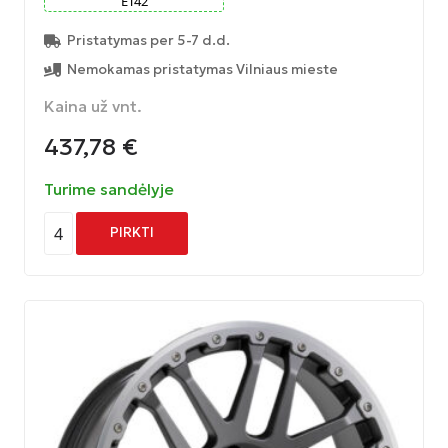
ET
42
Pristatymas per 5-7 d.d.
Nemokamas pristatymas Vilniaus mieste
Kaina už vnt.
437,78
€
Turime sandėlyje
4
PIRKTI