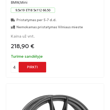
BMW,Mini
9.5
x
19
ET
18
5
x
112
66.50
Pristatymas per 5-7 d.d.
Nemokamas pristatymas Vilniaus mieste
Kaina už vnt.
218,90
€
Turime sandėlyje
4
PIRKTI