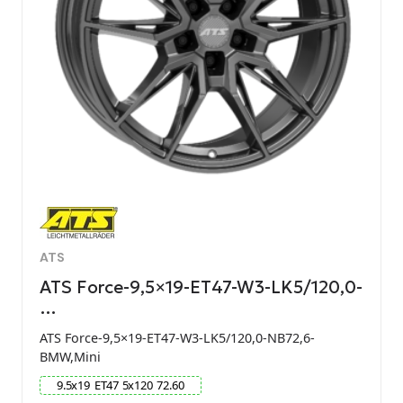
ATS
ATS Force-9,5×19-ET47-W3-LK5/120,0-
…
ATS Force-9,5×19-ET47-W3-LK5/120,0-NB72,6-
BMW,Mini
9.5
x
19
ET
47
5
x
120
72.60