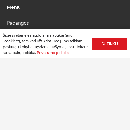
Meniu
Padangos
Ratlankiai
Šioje svetainėje naudojami slapukai (angl.
Kitos prekės
„cookies“), tam kad užtikrintume Jums teikiamų
SUTINKU
paslaugų kokybę. Tęsdami naršymą Jūs sutinkate
Paslaugos
su slapukų politika.
Privatumo politika
Informacija
Apie mus
Paslaugos
Pristatymas
Naudinga informacija
Kontaktai