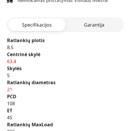
Nemokamas pristatymas Vilniaus mieste
-
MATT
ANTHRACITE
Specifikacijos
Garantija
POLISHED
Ratlankių plotis
8.5
Centrinė skylė
63.4
Skylės
5
Ratlankių diametras
21
PCD
108
ET
45
Ratlankių MaxLoad