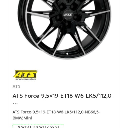
ATS
ATS Force-9,5×19-ET18-W6-LK5/112,0-
…
ATS Force-9,5×19-ET18-W6-LK5/112,0-NB66,5-
BMW,Mini
9.5
x
19
ET
18
5
x
112
66.50