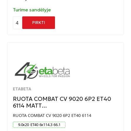
Turime sandėlyje
4
PIRKTI
ETABETA
RUOTA COMBAT CV 9020 6P2 ET40
6114 MATT…
RUOTA COMBAT CV 9020 6P2 ET40 6114
9.0
x
20
ET
40
6
x
114.3
66.1