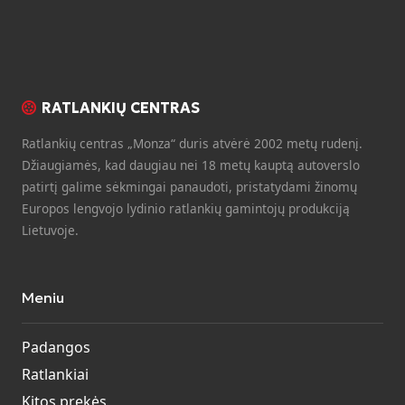
RATLANKIŲ CENTRAS
Ratlankių centras „Monza“ duris atvėrė 2002 metų rudenį.
Džiaugiamės, kad daugiau nei 18 metų kauptą autoverslo
patirtį galime sėkmingai panaudoti, pristatydami žinomų
Europos lengvojo lydinio ratlankių gamintojų produkciją
Lietuvoje.
Meniu
Padangos
Ratlankiai
Kitos prekės