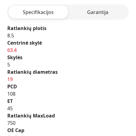
Specifikacijos
Garantija
Ratlankių plotis
8.5
Centrinė skylė
63.4
Skylės
5
Ratlankių diametras
19
PCD
108
ET
45
Ratlankių MaxLoad
750
OE Cap