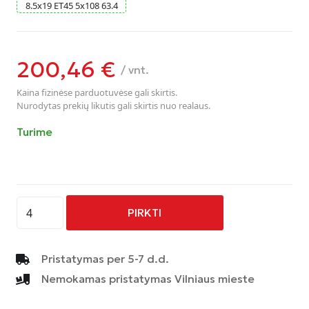
8.5
x
19
ET45
5
x
108
63.4
200,46
€
/ vnt.
Kaina fizinėse parduotuvėse gali skirtis.
Nurodytas prekių likutis gali skirtis nuo realaus.
Turime
produkto
PIRKTI
kiekis:
AVUS
-
Pristatymas per 5-7 d.d.
AF15
Nemokamas pristatymas Vilniaus mieste
-
ANTHRACITE