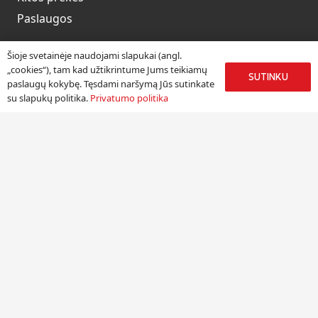
Paslaugos
Šioje svetainėje naudojami slapukai (angl.
„cookies“), tam kad užtikrintume Jums teikiamų
Informacija
SUTINKU
paslaugų kokybę. Tęsdami naršymą Jūs sutinkate
su slapukų politika.
Privatumo politika
Apie mus
Paslaugos
Pristatymas
Naudinga informacija
Kontaktai
Kontaktai
UAB „Jolgena”
Kodas: 125668396.