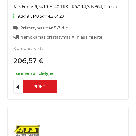
ATS Force-9,5×19-ET40-TR8-LK5/114,3-NB64,2-Tesla
9.5
x
19
ET
40
5
x
114.3
64.20
Pristatymas per 5-7 d.d.
Nemokamas pristatymas Vilniaus mieste
Kaina už vnt.
206,57
€
Turime sandėlyje
4
PIRKTI