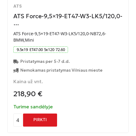
ATS
ATS Force-9,5×19-ET47-W3-LK5/120,0-
…
ATS Force-9,5×19-ET47-W3-LK5/120,0-NB72,6-
BMW,Mini
9.5
x
19
ET
47.00
5
x
120
72.60
Pristatymas per 5-7 d.d.
Nemokamas pristatymas Vilniaus mieste
Kaina už vnt.
218,90
€
Turime sandėlyje
4
PIRKTI