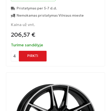
Pristatymas per 5-7 d.d.
Nemokamas pristatymas Vilniaus mieste
Kaina už vnt.
206,57
€
Turime sandėlyje
4
PIRKTI