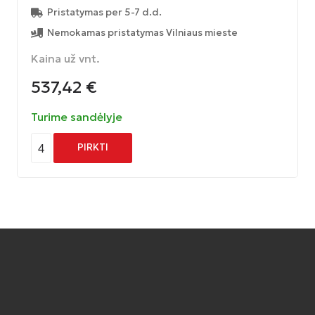
Pristatymas per 5-7 d.d.
Nemokamas pristatymas Vilniaus mieste
Kaina už vnt.
537,42
€
Turime sandėlyje
4
PIRKTI