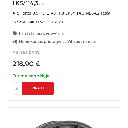
LK5/114,3…
ATS Force-9,5×19-ET40-TR8-LK5/114,3-NB64,2-Tesla
9.5
x
19
ET
40.00
5
x
114.3
64.20
Pristatymas per 5-7 d.d.
Nemokamas pristatymas Vilniaus mieste
Kaina už vnt.
218,90
€
Turime sandėlyje
4
PIRKTI