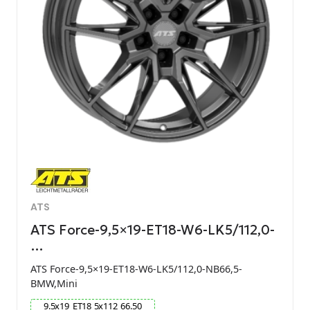
ATS
ATS Force-9,5×19-ET18-W6-LK5/112,0-
…
ATS Force-9,5×19-ET18-W6-LK5/112,0-NB66,5-
BMW,Mini
9.5
x
19
ET
18
5
x
112
66.50