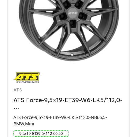
ATS
ATS Force-9,5×19-ET39-W6-LK5/112,0-
…
ATS Force-9,5×19-ET39-W6-LK5/112,0-NB66,5-
BMW,Mini
9.5
x
19
ET
39
5
x
112
66.50