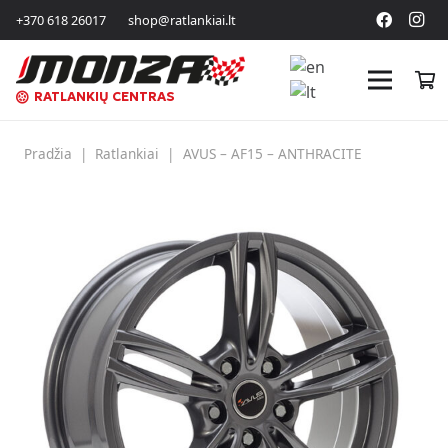
+370 618 26017
shop@ratlankiai.lt
RATLANKIŲ CENTRAS
Pradžia
|
Ratlankiai
|
AVUS – AF15 – ANTHRACITE