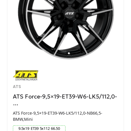
ATS
ATS Force-9,5×19-ET39-W6-LK5/112,0-
…
ATS Force-9,5×19-ET39-W6-LK5/112,0-NB66,5-
BMW,Mini
9.5
x
19
ET
39
5
x
112
66.50