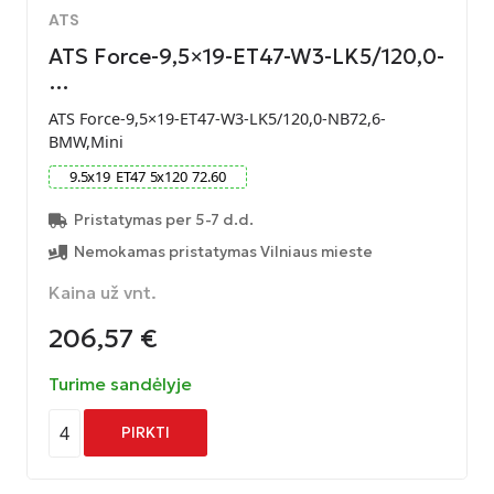
ATS
ATS Force-9,5×19-ET47-W3-LK5/120,0-
…
ATS Force-9,5×19-ET47-W3-LK5/120,0-NB72,6-
BMW,Mini
9.5
x
19
ET
47
5
x
120
72.60
Pristatymas per 5-7 d.d.
Nemokamas pristatymas Vilniaus mieste
Kaina už vnt.
206,57
€
Turime sandėlyje
4
PIRKTI