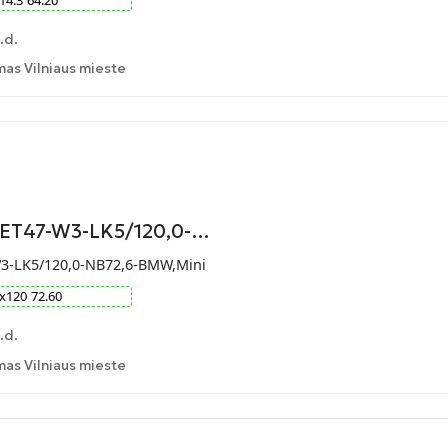
.d.
as Vilniaus mieste
9-ET47-W3-LK5/120,0-…
W3-LK5/120,0-NB72,6-BMW,Mini
x
120
72.60
.d.
as Vilniaus mieste