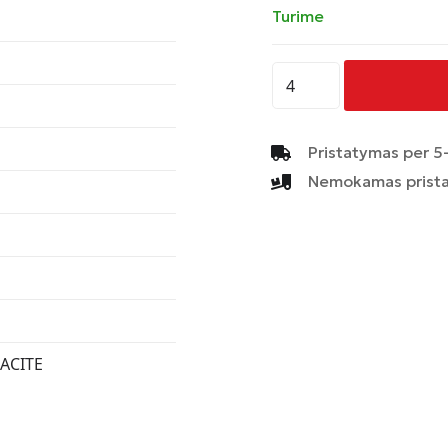
Turime
produkto
kiekis:
AVUS
-
Pristatymas per 5-
AF10
Nemokamas prista
-
MATT
ANTHRACITE
ACITE