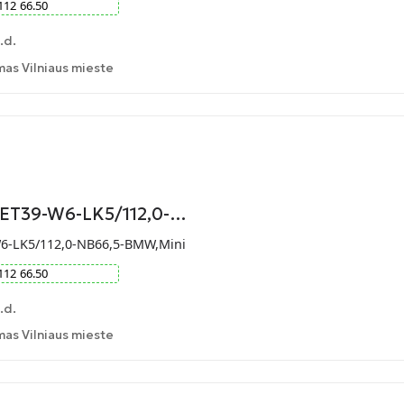
112
66.50
.d.
as Vilniaus mieste
-ET39-W6-LK5/112,0-…
W6-LK5/112,0-NB66,5-BMW,Mini
112
66.50
.d.
as Vilniaus mieste