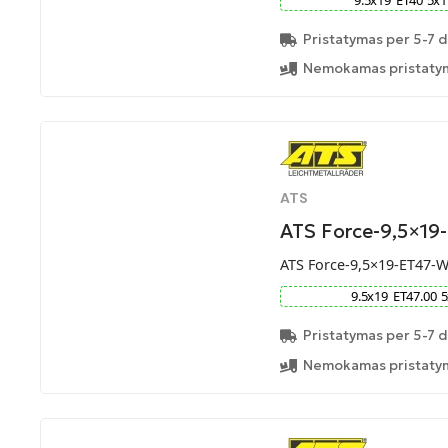
Pristatymas per 5-7 d
Nemokamas pristatym
ATS
ATS Force-9,5×1
ATS Force-9,5×19-ET47-
9.5
x
19
ET
47.00
5
Pristatymas per 5-7 d
Nemokamas pristatym