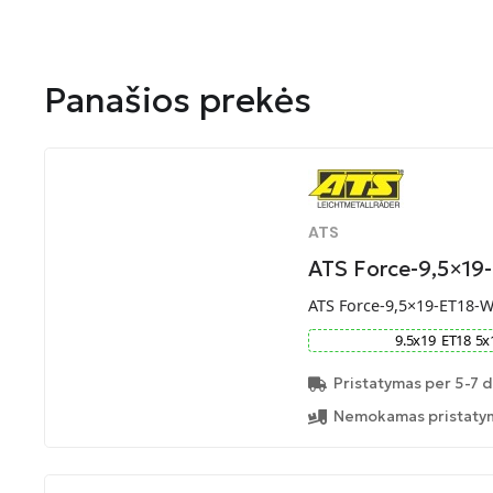
Panašios prekės
ATS
ATS Force-9,5×19
ATS Force-9,5×19-ET18-
9.5
x
19
ET
18
5
x
Pristatymas per 5-7 d
Nemokamas pristatym