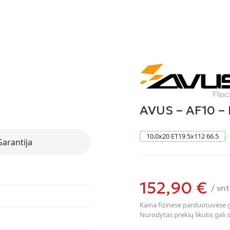
AVUS – AF10 
10.0
x
20
ET19
5
x
112
66.5
Garantija
152,90
€
/ vnt
Kaina fizinėse parduotuvėse ga
Nurodytas prekių likutis gali s