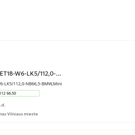
-ET18-W6-LK5/112,0-…
W6-LK5/112,0-NB66,5-BMW,Mini
112
66.50
.d.
as Vilniaus mieste