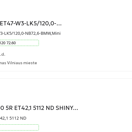
9-ET47-W3-LK5/120,0-…
W3-LK5/120,0-NB72,6-BMW,Mini
120
72.60
.d.
as Vilniaus mieste
0 5R ET42,1 5112 ND SHINY…
42,1 5112 ND