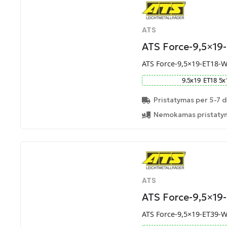
ATS
ATS Force-9,5×19
ATS Force-9,5×19-ET18-
9.5
x
19
ET
18
5
x
Pristatymas per 5-7 d
Nemokamas pristatym
ATS
ATS Force-9,5×19
ATS Force-9,5×19-ET39-