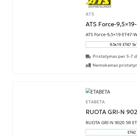
ATS
ATS Force-9,5×1
ATS Force-9,5×19-ET47-
9.5
x
19
ET
47
5
x
Pristatymas per 5-7 d
Nemokamas pristatym
ETABETA
RUOTA GRI-N 902
RUOTA GRI-N 9020 5R ET
ET
42