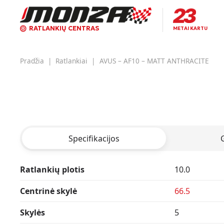
RATLANKIŲ CENTRAS
METAI KARTU
Pradžia
|
Ratlankiai
|
AVUS – AF10 – MATT ANTHRACITE
Specifikacijos
Ratlankių plotis
10.0
Centrinė skylė
66.5
Skylės
5