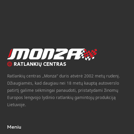
RATLANKIŲ CENTRAS
Ratlankių centras „Monza“ duris atvėrė 2002 metų rudenį.
Džiaugiamės, kad daugiau nei 18 metų kauptą autoverslo
patirtį galime sėkmingai panaudoti, pristatydami žinomų
Europos lengvojo lydinio ratlankių gamintojų produkciją
Lietuvoje.
Meniu