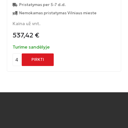
Pristatymas per 5-7 d.d.
Nemokamas pristatymas Vilniaus mieste
Kaina už vnt.
537,42
€
Turime sandėlyje
4
PIRKTI