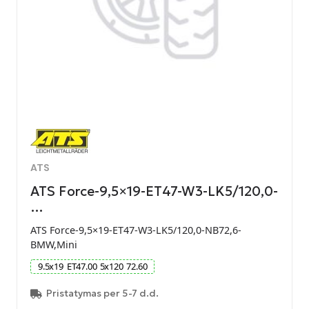
ATS
ATS Force-9,5×19-ET47-W3-LK5/120,0-
…
ATS Force-9,5×19-ET47-W3-LK5/120,0-NB72,6-
BMW,Mini
9.5
x
19
ET
47.00
5
x
120
72.60
Pristatymas per 5-7 d.d.