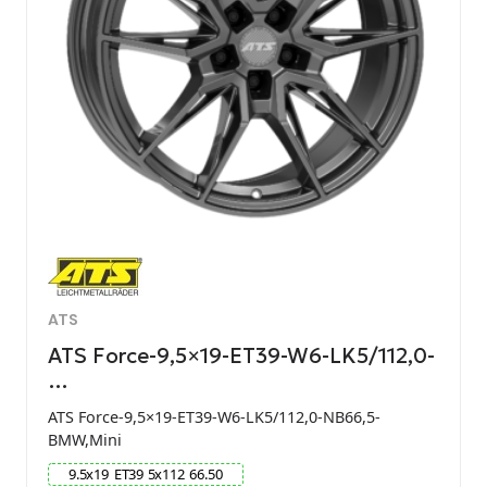
ATS
ATS Force-9,5×19-ET39-W6-LK5/112,0-
…
ATS Force-9,5×19-ET39-W6-LK5/112,0-NB66,5-
BMW,Mini
9.5
x
19
ET
39
5
x
112
66.50