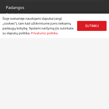
Padangos
Ratlankiai
Šioje svetainėje naudojami slapukai (angl.
Kitos prekės
„cookies“), tam kad užtikrintume Jums teikiamų
SUTINKU
paslaugų kokybę. Tęsdami naršymą Jūs sutinkate
Paslaugos
su slapukų politika.
Privatumo politika
Informacija
Apie mus
Paslaugos
Pristatymas
Naudinga informacija
Kontaktai