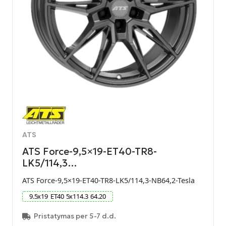
ATS
ATS Force-9,5×19-ET40-TR8-
LK5/114,3…
ATS Force-9,5×19-ET40-TR8-LK5/114,3-NB64,2-Tesla
9.5
x
19
ET
40
5
x
114.3
64.20
Pristatymas per 5-7 d.d.