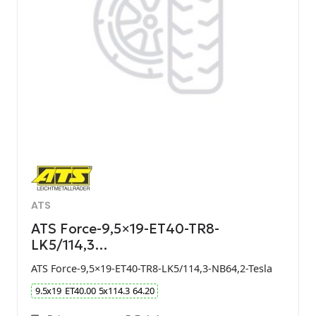
ATS
ATS Force-9,5×19-ET40-TR8-
LK5/114,3…
ATS Force-9,5×19-ET40-TR8-LK5/114,3-NB64,2-Tesla
9.5
x
19
ET
40.00
5
x
114.3
64.20