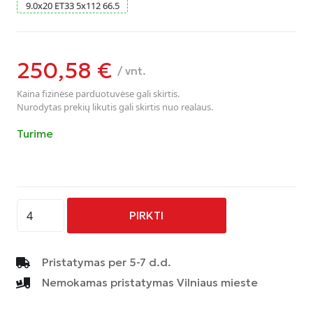
9.0
x
20
ET33
5
x
112
66.5
250,58
€
/ vnt.
Kaina fizinėse parduotuvėse gali skirtis.
Nurodytas prekių likutis gali skirtis nuo realaus.
Turime
produkto
PIRKTI
kiekis:
AVUS
-
Pristatymas per 5-7 d.d.
AF10
Nemokamas pristatymas Vilniaus mieste
-
MATT