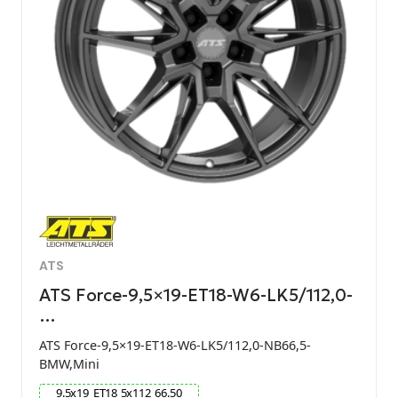
ATS
ATS Force-9,5×19-ET18-W6-LK5/112,0-
…
ATS Force-9,5×19-ET18-W6-LK5/112,0-NB66,5-
BMW,Mini
9.5
x
19
ET
18
5
x
112
66.50