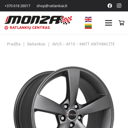
+370 618 26017
shop@ratlankiai.lt
RATLANKIŲ CENTRAS
Pradžia
|
Ratlankiai
|
AVUS – AF10 – MATT ANTHRACITE