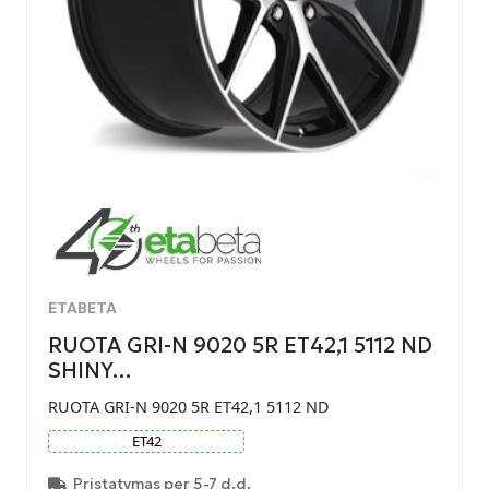
ETABETA
RUOTA GRI-N 9020 5R ET42,1 5112 ND
SHINY…
RUOTA GRI-N 9020 5R ET42,1 5112 ND
ET
42
Pristatymas per 5-7 d.d.