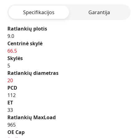
ANTHRACITE
Specifikacijos
Garantija
Ratlankių plotis
9.0
Centrinė skylė
66.5
Skylės
5
Ratlankių diametras
20
PCD
112
ET
33
Ratlankių MaxLoad
965
OE Cap