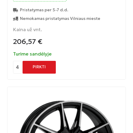
Pristatymas per 5-7 d.d.
Nemokamas pristatymas Vilniaus mieste
Kaina už vnt.
206,57
€
Turime sandėlyje
4
PIRKTI