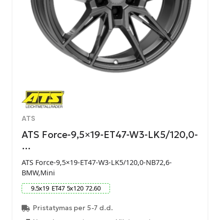
ATS
ATS Force-9,5×19-ET47-W3-LK5/120,0-
…
ATS Force-9,5×19-ET47-W3-LK5/120,0-NB72,6-
BMW,Mini
9.5
x
19
ET
47
5
x
120
72.60
Pristatymas per 5-7 d.d.