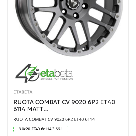
ETABETA
RUOTA COMBAT CV 9020 6P2 ET40
6114 MATT…
RUOTA COMBAT CV 9020 6P2 ET40 6114
9.0
x
20
ET
40
6
x
114.3
66.1