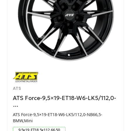
ATS
ATS Force-9,5×19-ET18-W6-LK5/112,0-
…
ATS Force-9,5×19-ET18-W6-LK5/112,0-NB66,5-
BMW,Mini
9.5
x
19
ET
18
5
x
112
66.50