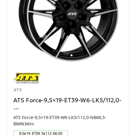
ATS
ATS Force-9,5×19-ET39-W6-LK5/112,0-
…
ATS Force-9,5×19-ET39-W6-LK5/112,0-NB66,5-
BMW,Mini
9.5
x
19
ET
39
5
x
112
66.50