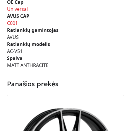
OE Cap
Universal
AVUS CAP
C001
Ratlankių gamintojas
AVUS
Ratlankių modelis
AC-V51
Spalva
MATT ANTHRACITE
Panašios prekės