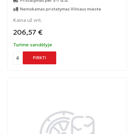
Pristatymas per 5-7 d.d.
Nemokamas pristatymas Vilniaus mieste
Kaina už vnt.
206,57
€
Turime sandėlyje
4
PIRKTI