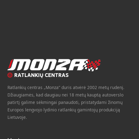
RATLANKIŲ CENTRAS
Ratlankių centras „Monza“ duris atvėrė 2002 metų rudenį.
Džiaugiamės, kad daugiau nei 18 metų kauptą autoverslo
patirtį galime sėkmingai panaudoti, pristatydami žinomų
Europos lengvojo lydinio ratlankių gamintojų produkciją
Lietuvoje.