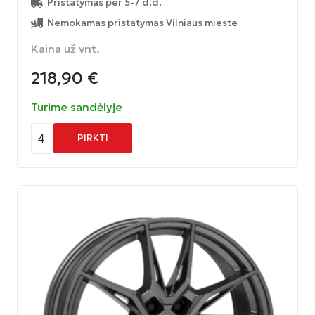
Pristatymas per 5-7 d.d.
Nemokamas pristatymas Vilniaus mieste
Kaina už vnt.
218,90
€
Turime sandėlyje
4
PIRKTI