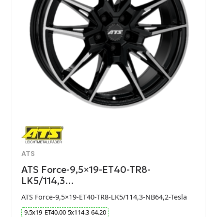
ATS
ATS Force-9,5×19-ET40-TR8-
LK5/114,3…
ATS Force-9,5×19-ET40-TR8-LK5/114,3-NB64,2-Tesla
9.5
x
19
ET
40.00
5
x
114.3
64.20