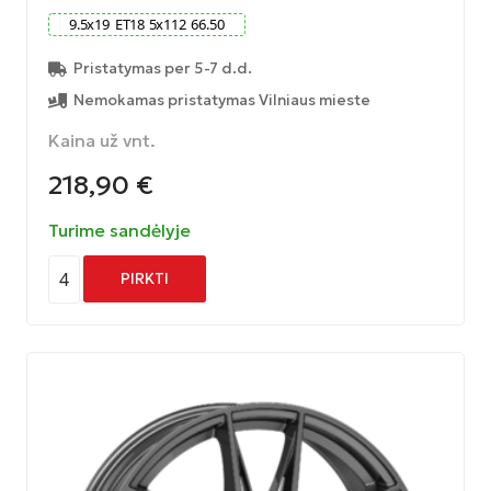
9.5
x
19
ET
18
5
x
112
66.50
Pristatymas per 5-7 d.d.
Nemokamas pristatymas Vilniaus mieste
Kaina už vnt.
218,90
€
Turime sandėlyje
4
PIRKTI