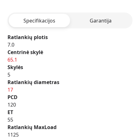
-
MATT
Specifikacijos
Garantija
ANTHRACITE
Ratlankių plotis
7.0
Centrinė skylė
65.1
Skylės
5
Ratlankių diametras
17
PCD
120
ET
55
Ratlankių MaxLoad
1125