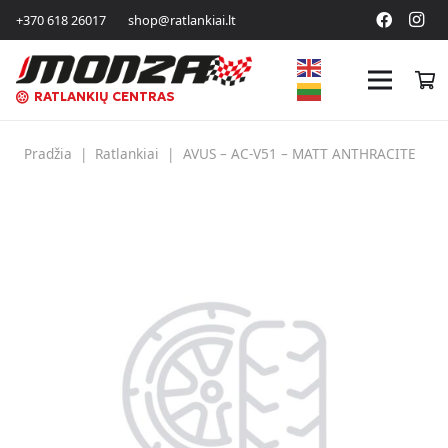
+370 618 26017
shop@ratlankiai.lt
RATLANKIŲ CENTRAS
Pradžia
|
Ratlankiai
|
AVUS – AC-V51 – MATT ANTHRACITE