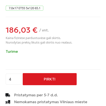
7.0
x
17
ET55
5
x
120
65.1
186,03
€
/ vnt.
Kaina fizinėse parduotuvėse gali skirtis.
Nurodytas prekių likutis gali skirtis nuo realaus.
Turime
produkto
PIRKTI
kiekis:
AVUS
-
Pristatymas per 5-7 d.d.
AC-
Nemokamas pristatymas Vilniaus mieste
V51