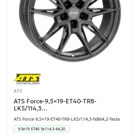
ATS
ATS Force-9,5×19-ET40-TR8-
LK5/114,3…
ATS Force-9,5×19-ET40-TR8-LK5/114,3-NB64,2-Tesla
9.5
x
19
ET
40
5
x
114.3
64.20