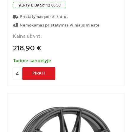
9.5
x
19
ET
39
5
x
112
66.50
Pristatymas per 5-7 d.d.
Nemokamas pristatymas Vilniaus mieste
Kaina už vnt.
218,90
€
Turime sandėlyje
4
PIRKTI