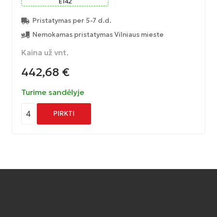
ET
42
Pristatymas per 5-7 d.d.
Nemokamas pristatymas Vilniaus mieste
Kaina už vnt.
442,68
€
Turime sandėlyje
4
PIRKTI