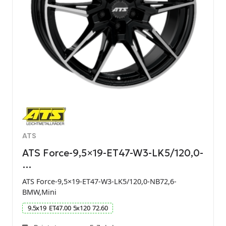
ATS
ATS Force-9,5×19-ET47-W3-LK5/120,0-
…
ATS Force-9,5×19-ET47-W3-LK5/120,0-NB72,6-
BMW,Mini
9.5
x
19
ET
47.00
5
x
120
72.60