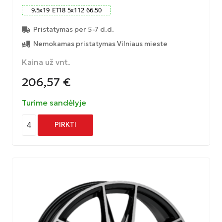
9.5
x
19
ET
18
5
x
112
66.50
Pristatymas per 5-7 d.d.
Nemokamas pristatymas Vilniaus mieste
Kaina už vnt.
206,57
€
Turime sandėlyje
4
PIRKTI