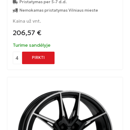
Pristatymas per 5-7 d.d.
Nemokamas pristatymas Vilniaus mieste
Kaina už vnt.
206,57
€
Turime sandėlyje
4
PIRKTI