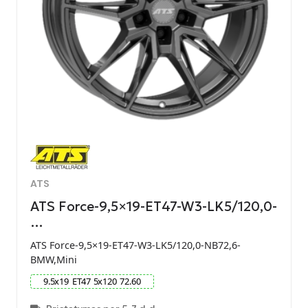
ATS
ATS Force-9,5×19-ET47-W3-LK5/120,0-
…
ATS Force-9,5×19-ET47-W3-LK5/120,0-NB72,6-
BMW,Mini
9.5
x
19
ET
47
5
x
120
72.60