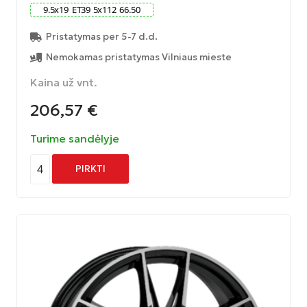
9.5
x
19
ET
39
5
x
112
66.50
Pristatymas per 5-7 d.d.
Nemokamas pristatymas Vilniaus mieste
Kaina už vnt.
206,57
€
Turime sandėlyje
4
PIRKTI