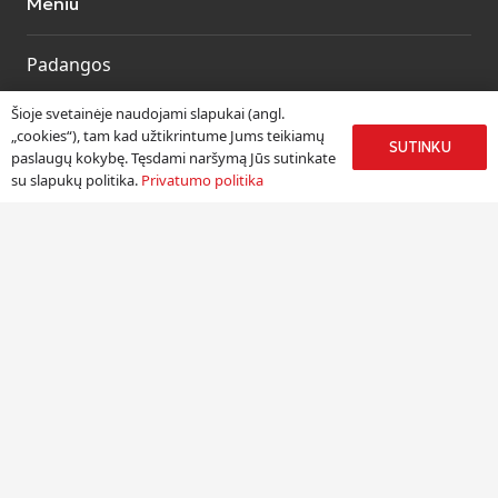
Meniu
Padangos
Ratlankiai
Šioje svetainėje naudojami slapukai (angl.
Kitos prekės
„cookies“), tam kad užtikrintume Jums teikiamų
SUTINKU
paslaugų kokybę. Tęsdami naršymą Jūs sutinkate
Paslaugos
su slapukų politika.
Privatumo politika
Informacija
Apie mus
Paslaugos
Pristatymas
Naudinga informacija
Kontaktai