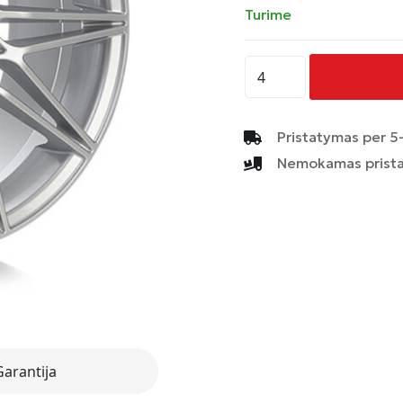
Turime
produkto
kiekis:
AVUS
-
Pristatymas per 5-
AC-
Nemokamas prista
MB5
-
HYPER
SILVER
Garantija