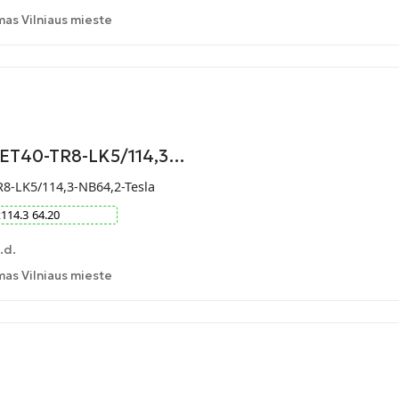
as Vilniaus mieste
-ET40-TR8-LK5/114,3…
R8-LK5/114,3-NB64,2-Tesla
x
114.3
64.20
.d.
as Vilniaus mieste