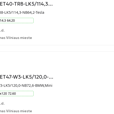
-ET40-TR8-LK5/114,3…
R8-LK5/114,3-NB64,2-Tesla
14.3
64.20
.d.
as Vilniaus mieste
9-ET47-W3-LK5/120,0-…
W3-LK5/120,0-NB72,6-BMW,Mini
x
120
72.60
.d.
as Vilniaus mieste