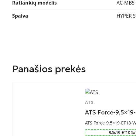
Ratlankių modelis
AC-MB5
Spalva
HYPER S
Panašios prekės
ATS
ATS Force-9,5×19
ATS Force-9,5×19-ET18-
9.5
x
19
ET
18
5
x