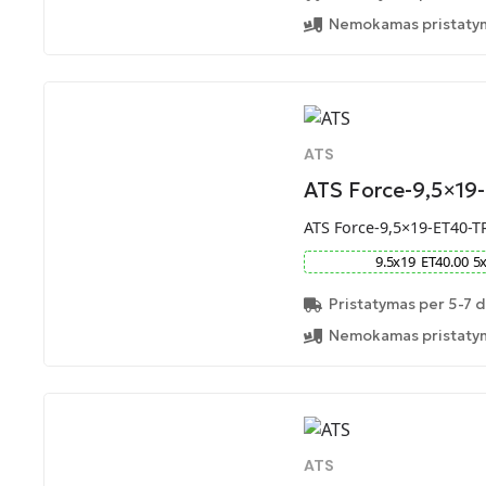
Nemokamas pristatym
ATS
ATS Force-9,5×19
ATS Force-9,5×19-ET40-T
9.5
x
19
ET
40.00
5
Pristatymas per 5-7 d
Nemokamas pristatym
ATS