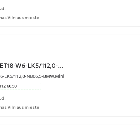
.d.
as Vilniaus mieste
-ET18-W6-LK5/112,0-…
W6-LK5/112,0-NB66,5-BMW,Mini
112
66.50
.d.
as Vilniaus mieste