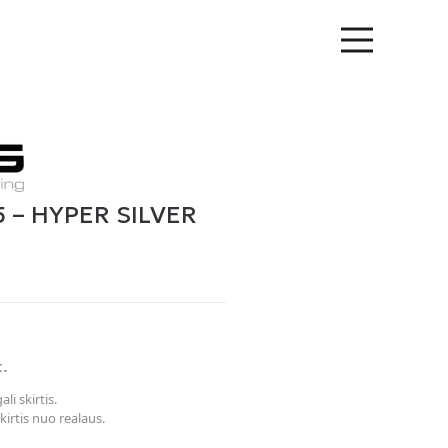
 – HYPER SILVER
t.
li skirtis.
kirtis nuo realaus.