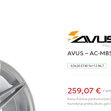
AVUS – AC-MB5
9.5
x
20
ET40
5
x
112
66.7
259,07
€
/ vn
Kaina fizinėse parduotuvėse ga
Nurodytas prekių likutis gali s