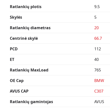
Ratlankių plotis
9.5
Skylės
5
Ratlankių diametras
20
Centrinė skylė
66.7
PCD
112
ET
40
Ratlankių MaxLoad
765
OE Cap
BMW
AVUS CAP
C307
Ratlankių gamintojas
AVUS