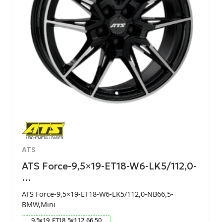
ATS
ATS Force-9,5×19-ET18-W6-LK5/112,0-
…
ATS Force-9,5×19-ET18-W6-LK5/112,0-NB66,5-
BMW,Mini
9.5
x
19
ET
18
5
x
112
66.50