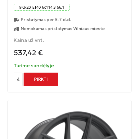
9.0
x
20
ET
40
6
x
114.3
66.1
Pristatymas per 5-7 d.d.
Nemokamas pristatymas Vilniaus mieste
Kaina už vnt.
537,42
€
Turime sandėlyje
4
PIRKTI