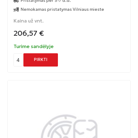
Pristatymas per 5-7 d.d.
Nemokamas pristatymas Vilniaus mieste
Kaina už vnt.
206,57
€
Turime sandėlyje
4
PIRKTI