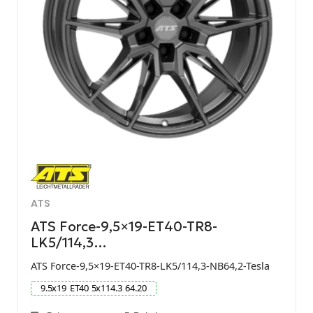
ATS
ATS Force-9,5×19-ET40-TR8-
LK5/114,3…
ATS Force-9,5×19-ET40-TR8-LK5/114,3-NB64,2-Tesla
9.5
x
19
ET
40
5
x
114.3
64.20