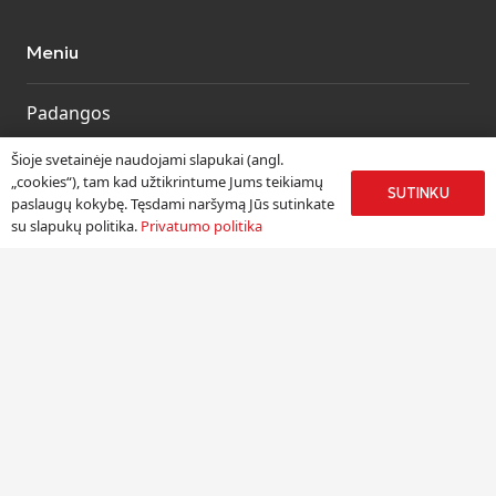
Meniu
Padangos
Ratlankiai
Šioje svetainėje naudojami slapukai (angl.
Kitos prekės
„cookies“), tam kad užtikrintume Jums teikiamų
SUTINKU
paslaugų kokybę. Tęsdami naršymą Jūs sutinkate
Paslaugos
su slapukų politika.
Privatumo politika
Informacija
Apie mus
Paslaugos
Pristatymas
Naudinga informacija