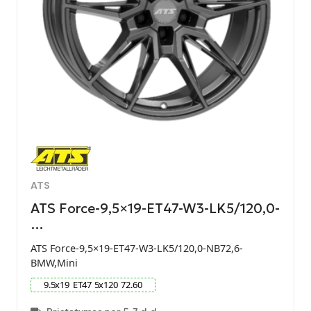
ATS
ATS Force-9,5×19-ET47-W3-LK5/120,0-
…
ATS Force-9,5×19-ET47-W3-LK5/120,0-NB72,6-
BMW,Mini
9.5
x
19
ET
47
5
x
120
72.60