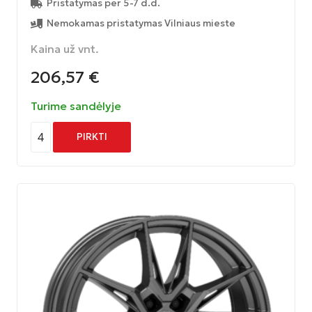
Pristatymas per 5-7 d.d.
Nemokamas pristatymas Vilniaus mieste
Kaina už vnt.
206,57
€
Turime sandėlyje
4
PIRKTI