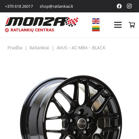
+370 618 26017
shop@ratlankiai.lt
RATLANKIŲ CENTRAS
Pradžia
|
Ratlankiai
|
AVUS – AC-MB4 – BLACK