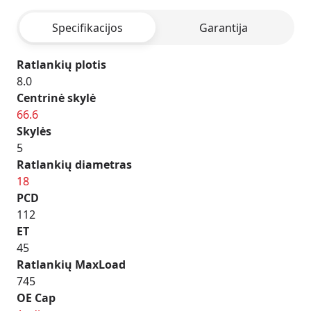
BLACK
Specifikacijos
Garantija
Ratlankių plotis
8.0
Centrinė skylė
66.6
Skylės
5
Ratlankių diametras
18
PCD
112
ET
45
Ratlankių MaxLoad
745
OE Cap