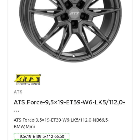
ATS
ATS Force-9,5×19-ET39-W6-LK5/112,0-
…
ATS Force-9,5×19-ET39-W6-LK5/112,0-NB66,5-
BMW,Mini
9.5
x
19
ET
39
5
x
112
66.50