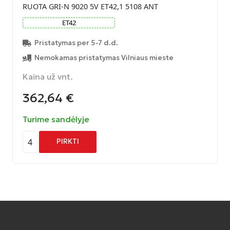
RUOTA GRI-N 9020 5V ET42,1 5108 ANT
ET
42
Pristatymas per 5-7 d.d.
Nemokamas pristatymas Vilniaus mieste
Kaina už vnt.
362,64
€
Turime sandėlyje
4
PIRKTI