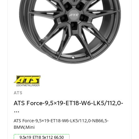
ATS
ATS Force-9,5×19-ET18-W6-LK5/112,0-
…
ATS Force-9,5×19-ET18-W6-LK5/112,0-NB66,5-
BMW,Mini
9.5
x
19
ET
18
5
x
112
66.50