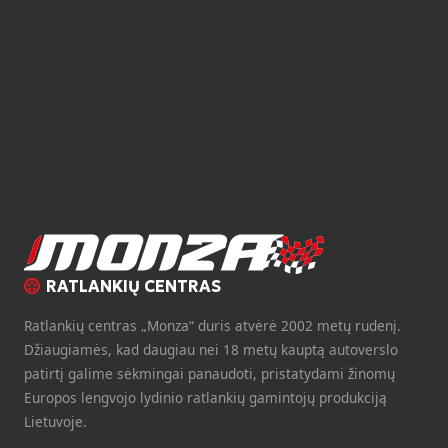
RATLANKIŲ CENTRAS
Ratlankių centras „Monza“ duris atvėrė 2002 metų rudenį.
Džiaugiamės, kad daugiau nei 18 metų kauptą autoverslo
patirtį galime sėkmingai panaudoti, pristatydami žinomų
Europos lengvojo lydinio ratlankių gamintojų produkciją
Lietuvoje.