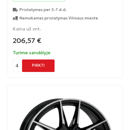
Pristatymas per 5-7 d.d.
Nemokamas pristatymas Vilniaus mieste
Kaina už vnt.
206,57
€
Turime sandėlyje
4
PIRKTI