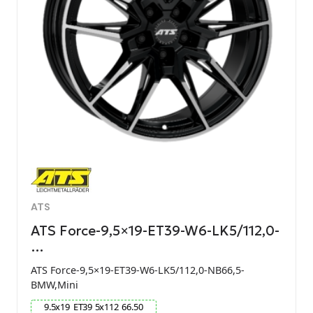
ATS
ATS Force-9,5×19-ET39-W6-LK5/112,0-
…
ATS Force-9,5×19-ET39-W6-LK5/112,0-NB66,5-
BMW,Mini
9.5
x
19
ET
39
5
x
112
66.50