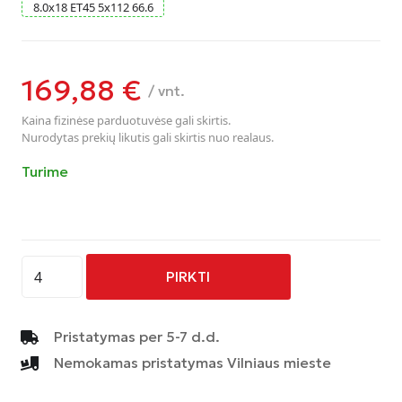
8.0
x
18
ET45
5
x
112
66.6
169,88
€
/ vnt.
Kaina fizinėse parduotuvėse gali skirtis.
Nurodytas prekių likutis gali skirtis nuo realaus.
Turime
produkto
PIRKTI
kiekis:
AVUS
-
Pristatymas per 5-7 d.d.
AC-
Nemokamas pristatymas Vilniaus mieste
MB4
-