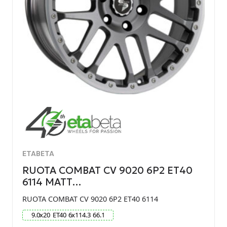
ETABETA
RUOTA COMBAT CV 9020 6P2 ET40
6114 MATT…
RUOTA COMBAT CV 9020 6P2 ET40 6114
9.0
x
20
ET
40
6
x
114.3
66.1