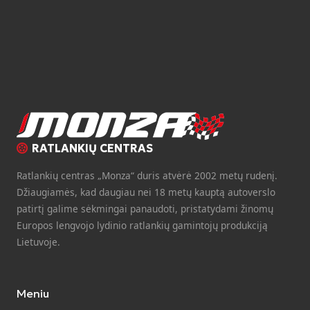
RATLANKIŲ CENTRAS
Ratlankių centras „Monza“ duris atvėrė 2002 metų rudenį.
Džiaugiamės, kad daugiau nei 18 metų kauptą autoverslo
patirtį galime sėkmingai panaudoti, pristatydami žinomų
Europos lengvojo lydinio ratlankių gamintojų produkciją
Lietuvoje.
Meniu