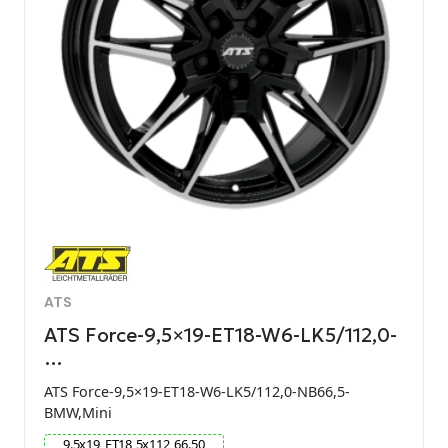
ATS
ATS Force-9,5×19-ET18-W6-LK5/112,0-
…
ATS Force-9,5×19-ET18-W6-LK5/112,0-NB66,5-
BMW,Mini
9.5
x
19
ET
18
5
x
112
66.50