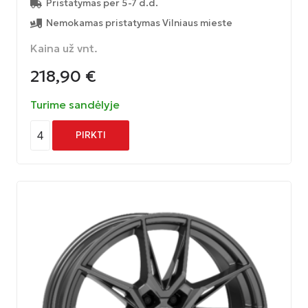
Pristatymas per 5-7 d.d.
Nemokamas pristatymas Vilniaus mieste
Kaina už vnt.
218,90
€
Turime sandėlyje
4
PIRKTI