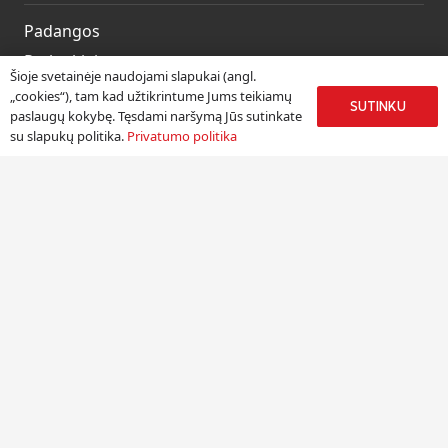
Padangos
Ratlankiai
Šioje svetainėje naudojami slapukai (angl.
Kitos prekės
„cookies“), tam kad užtikrintume Jums teikiamų
SUTINKU
paslaugų kokybę. Tęsdami naršymą Jūs sutinkate
Paslaugos
su slapukų politika.
Privatumo politika
Informacija
Apie mus
Paslaugos
Pristatymas
Naudinga informacija
Kontaktai