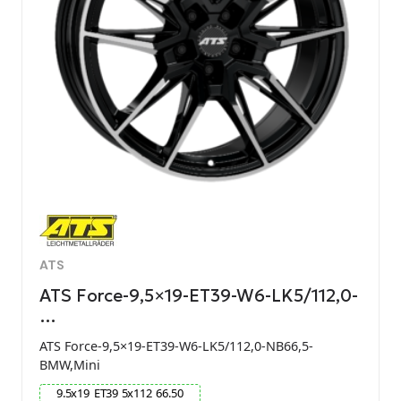
ATS
ATS Force-9,5×19-ET39-W6-LK5/112,0-
…
ATS Force-9,5×19-ET39-W6-LK5/112,0-NB66,5-
BMW,Mini
9.5
x
19
ET
39
5
x
112
66.50