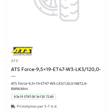
ATS
ATS Force-9,5×19-ET47-W3-LK5/120,0-
…
ATS Force-9,5×19-ET47-W3-LK5/120,0-NB72,6-
BMW,Mini
9.5
x
19
ET
47.00
5
x
120
72.60
Pristatymas per 5-7 d.d.