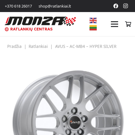
+370 618 26017
shop@ratlankiai.lt
RATLANKIŲ CENTRAS
Pradžia
|
Ratlankiai
|
AVUS – AC-MB4 – HYPER SILVER