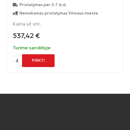
Pristatymas per 5-7 d.d.
Nemokamas pristatymas Vilniaus mieste
Kaina už vnt.
537,42
€
Turime sandėlyje
4
PIRKTI