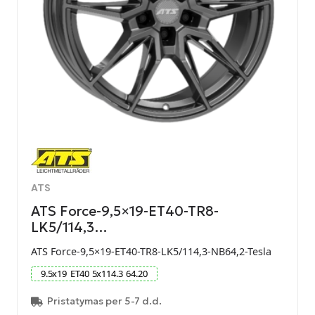
ATS
ATS Force-9,5×19-ET40-TR8-
LK5/114,3…
ATS Force-9,5×19-ET40-TR8-LK5/114,3-NB64,2-Tesla
9.5
x
19
ET
40
5
x
114.3
64.20
Pristatymas per 5-7 d.d.