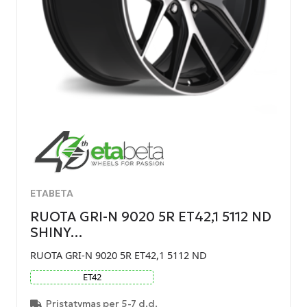
ETABETA
RUOTA GRI-N 9020 5R ET42,1 5112 ND
SHINY…
RUOTA GRI-N 9020 5R ET42,1 5112 ND
ET
42
Pristatymas per 5-7 d.d.