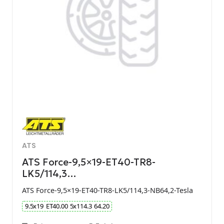
ATS
ATS Force-9,5×19-ET40-TR8-
LK5/114,3…
ATS Force-9,5×19-ET40-TR8-LK5/114,3-NB64,2-Tesla
9.5
x
19
ET
40.00
5
x
114.3
64.20