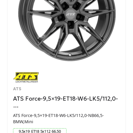
ATS
ATS Force-9,5×19-ET18-W6-LK5/112,0-
…
ATS Force-9,5×19-ET18-W6-LK5/112,0-NB66,5-
BMW,Mini
9.5
x
19
ET
18
5
x
112
66.50