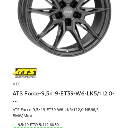
ATS
ATS Force-9,5×19-ET39-W6-LK5/112,0-
…
ATS Force-9,5×19-ET39-W6-LK5/112,0-NB66,5-
BMW,Mini
9.5
x
19
ET
39
5
x
112
66.50