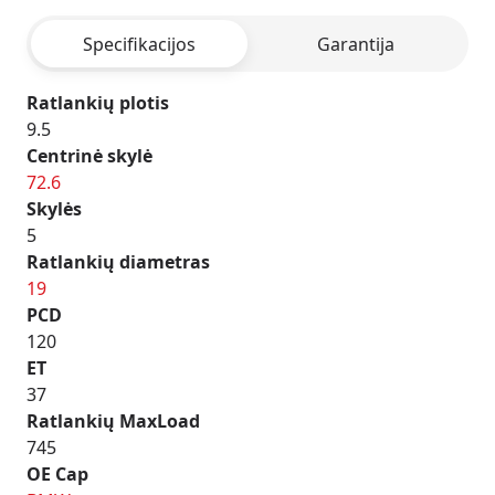
HYPER
Specifikacijos
Garantija
SILVER
Ratlankių plotis
9.5
Centrinė skylė
72.6
Skylės
5
Ratlankių diametras
19
PCD
120
ET
37
Ratlankių MaxLoad
745
OE Cap