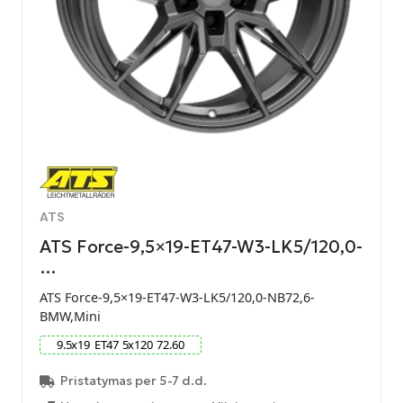
ATS
ATS Force-9,5×19-ET47-W3-LK5/120,0-
…
ATS Force-9,5×19-ET47-W3-LK5/120,0-NB72,6-
BMW,Mini
9.5
x
19
ET
47
5
x
120
72.60
Pristatymas per 5-7 d.d.