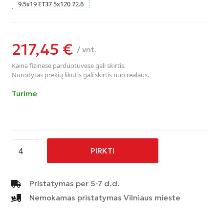
9.5
x
19
ET37
5
x
120
72.6
217,45
€
/ vnt.
Kaina fizinėse parduotuvėse gali skirtis.
Nurodytas prekių likutis gali skirtis nuo realaus.
Turime
produkto
PIRKTI
kiekis:
AVUS
-
Pristatymas per 5-7 d.d.
AC-
Nemokamas pristatymas Vilniaus mieste
MB4
-