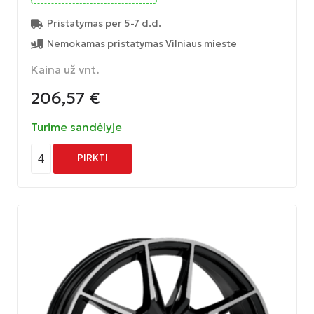
Pristatymas per 5-7 d.d.
Nemokamas pristatymas Vilniaus mieste
Kaina už vnt.
206,57
€
Turime sandėlyje
4
PIRKTI