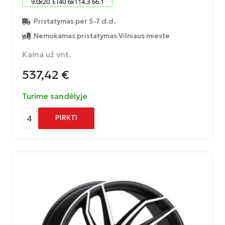
9.0
x
20
ET
40
6
x
114.3
66.1
Pristatymas per 5-7 d.d.
Nemokamas pristatymas Vilniaus mieste
Kaina už vnt.
537,42
€
Turime sandėlyje
4
PIRKTI