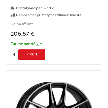
Pristatymas per 5-7 d.d.
Nemokamas pristatymas Vilniaus mieste
Kaina už vnt.
206,57
€
Turime sandėlyje
4
PIRKTI