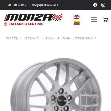
+370 618 26017
shop@ratlankiai.lt
RATLANKIŲ CENTRAS
Pradžia
|
Ratlankiai
|
AVUS – AC-MB4 – HYPER SILVER