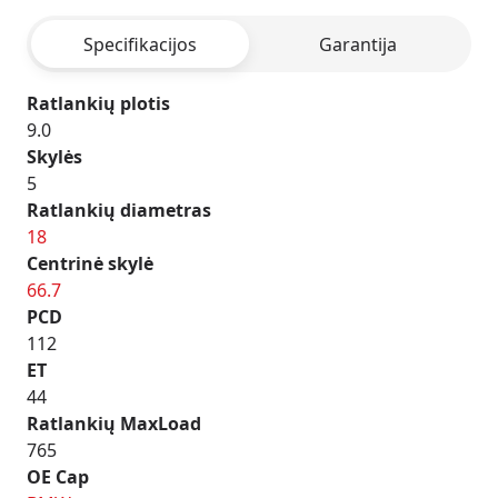
HYPER
Specifikacijos
Garantija
SILVER
Ratlankių plotis
9.0
Skylės
5
Ratlankių diametras
18
Centrinė skylė
66.7
PCD
112
ET
44
Ratlankių MaxLoad
765
OE Cap