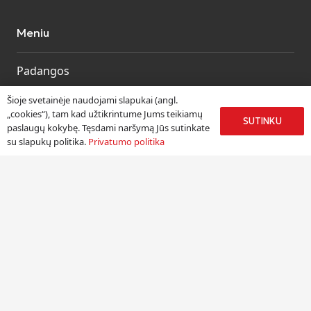
Meniu
Padangos
Ratlankiai
Šioje svetainėje naudojami slapukai (angl.
Kitos prekės
„cookies“), tam kad užtikrintume Jums teikiamų
SUTINKU
paslaugų kokybę. Tęsdami naršymą Jūs sutinkate
Paslaugos
su slapukų politika.
Privatumo politika
Informacija
Apie mus
Paslaugos
Pristatymas
Naudinga informacija