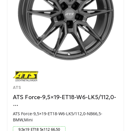
ATS
ATS Force-9,5×19-ET18-W6-LK5/112,0-
…
ATS Force-9,5×19-ET18-W6-LK5/112,0-NB66,5-
BMW,Mini
9.5
x
19
ET
18
5
x
112
66.50