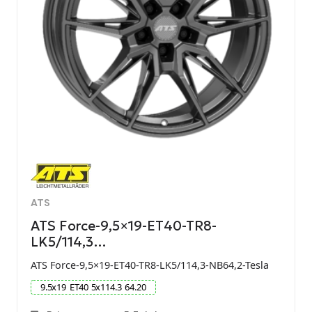
ATS
ATS Force-9,5×19-ET40-TR8-
LK5/114,3…
ATS Force-9,5×19-ET40-TR8-LK5/114,3-NB64,2-Tesla
9.5
x
19
ET
40
5
x
114.3
64.20