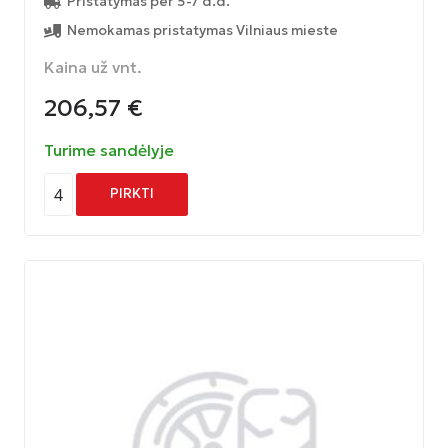
Pristatymas per 5-7 d.d.
Nemokamas pristatymas Vilniaus mieste
Kaina už vnt.
206,57
€
Turime sandėlyje
4
PIRKTI