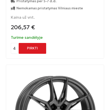
Pristatymas per 5-7 d.d.
Nemokamas pristatymas Vilniaus mieste
Kaina už vnt.
206,57
€
Turime sandėlyje
4
PIRKTI