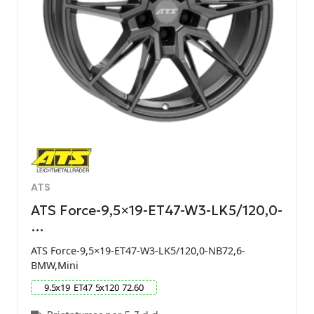
ATS
ATS Force-9,5×19-ET47-W3-LK5/120,0-
…
ATS Force-9,5×19-ET47-W3-LK5/120,0-NB72,6-
BMW,Mini
9.5
x
19
ET
47
5
x
120
72.60