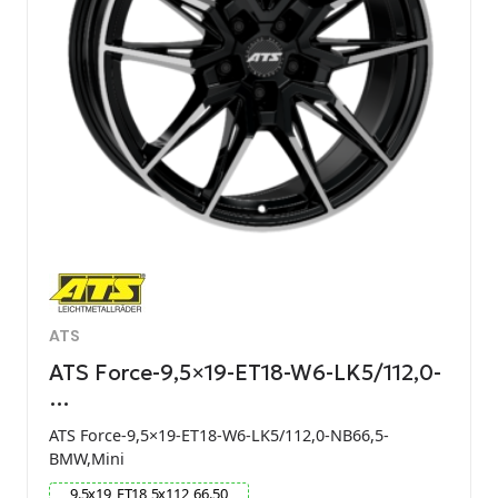
ATS
ATS Force-9,5×19-ET18-W6-LK5/112,0-
…
ATS Force-9,5×19-ET18-W6-LK5/112,0-NB66,5-
BMW,Mini
9.5
x
19
ET
18
5
x
112
66.50