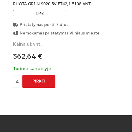
RUOTA GRI-N 9020 5V ET42,1 5108 ANT
ET
42
Pristatymas per 5-7 d.d.
Nemokamas pristatymas Vilniaus mieste
Kaina už vnt.
362,64
€
Turime sandėlyje
4
PIRKTI