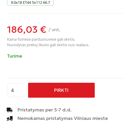
9.0
x
18
ET44
5
x
112
66.7
186,03
€
/ vnt.
Kaina fizinėse parduotuvėse gali skirtis.
Nurodytas prekių likutis gali skirtis nuo realaus.
Turime
produkto
PIRKTI
kiekis:
AVUS
-
Pristatymas per 5-7 d.d.
AC-
Nemokamas pristatymas Vilniaus mieste
MB4
-