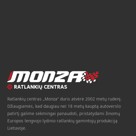
RATLANKIŲ CENTRAS
Ratlankių centras „Monza“ duris atvėrė 2002 metų rudenį.
Džiaugiamės, kad daugiau nei 18 metų kauptą autoverslo
patirtį galime sėkmingai panaudoti, pristatydami žinomų
Europos lengvojo lydinio ratlankių gamintojų produkciją
Lietuvoje.