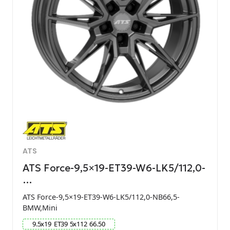
ATS
ATS Force-9,5×19-ET39-W6-LK5/112,0-
…
ATS Force-9,5×19-ET39-W6-LK5/112,0-NB66,5-
BMW,Mini
9.5
x
19
ET
39
5
x
112
66.50