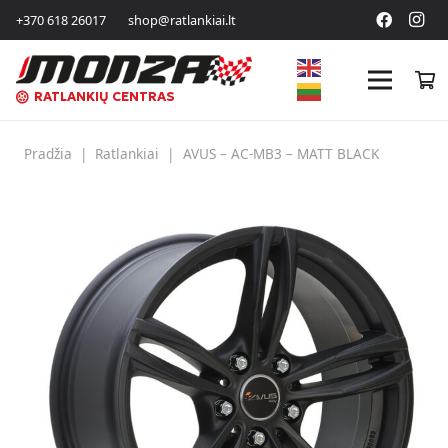
+370 618 26017
shop@ratlankiai.lt
RATLANKIŲ CENTRAS
Pradžia
|
Ratlankiai
|
AVUS – AC-MB3 – MATT BLACK