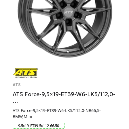
ATS
ATS Force-9,5×19-ET39-W6-LK5/112,0-
…
ATS Force-9,5×19-ET39-W6-LK5/112,0-NB66,5-
BMW,Mini
9.5
x
19
ET
39
5
x
112
66.50