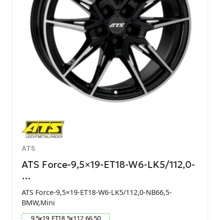
ATS
ATS Force-9,5×19-ET18-W6-LK5/112,0-
…
ATS Force-9,5×19-ET18-W6-LK5/112,0-NB66,5-
BMW,Mini
9.5
x
19
ET
18
5
x
112
66.50