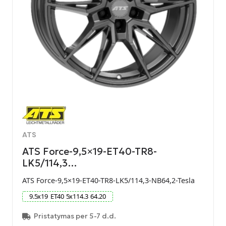
ATS
ATS Force-9,5×19-ET40-TR8-
LK5/114,3…
ATS Force-9,5×19-ET40-TR8-LK5/114,3-NB64,2-Tesla
9.5
x
19
ET
40
5
x
114.3
64.20
Pristatymas per 5-7 d.d.