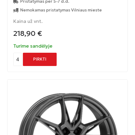
Pristatymas per 5-7 d.d.
Nemokamas pristatymas Vilniaus mieste
Kaina už vnt.
218,90
€
Turime sandėlyje
4
PIRKTI