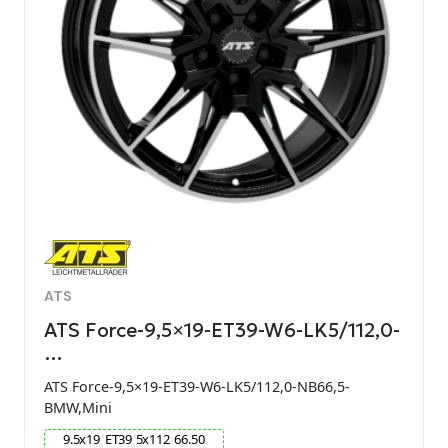
ATS
ATS Force-9,5×19-ET39-W6-LK5/112,0-
…
ATS Force-9,5×19-ET39-W6-LK5/112,0-NB66,5-
BMW,Mini
9.5
x
19
ET
39
5
x
112
66.50