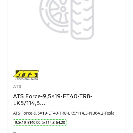
ATS
ATS Force-9,5×19-ET40-TR8-
LK5/114,3…
ATS Force-9,5×19-ET40-TR8-LK5/114,3-NB64,2-Tesla
9.5
x
19
ET
40.00
5
x
114.3
64.20