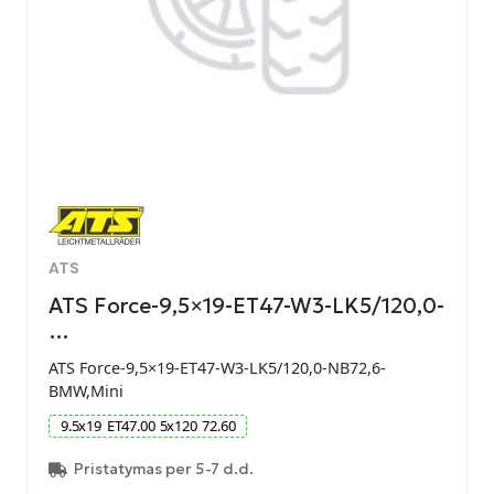
ATS
ATS Force-9,5×19-ET47-W3-LK5/120,0-
…
ATS Force-9,5×19-ET47-W3-LK5/120,0-NB72,6-
BMW,Mini
9.5
x
19
ET
47.00
5
x
120
72.60
Pristatymas per 5-7 d.d.