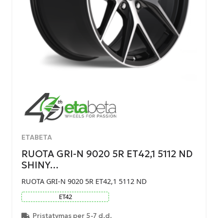
ETABETA
RUOTA GRI-N 9020 5R ET42,1 5112 ND
SHINY…
RUOTA GRI-N 9020 5R ET42,1 5112 ND
ET
42
Pristatymas per 5-7 d.d.