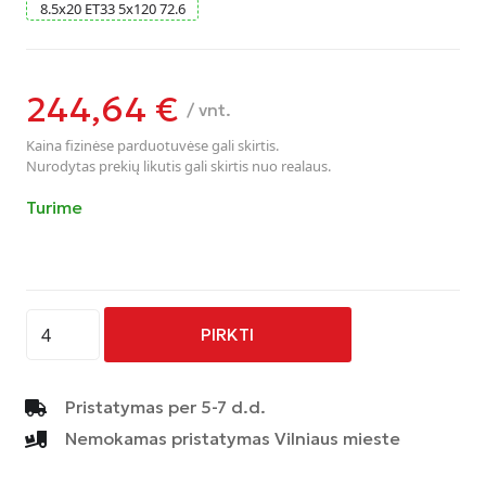
8.5
x
20
ET33
5
x
120
72.6
244,64
€
/ vnt.
Kaina fizinėse parduotuvėse gali skirtis.
Nurodytas prekių likutis gali skirtis nuo realaus.
Turime
produkto
PIRKTI
kiekis:
AVUS
-
Pristatymas per 5-7 d.d.
AC-
Nemokamas pristatymas Vilniaus mieste
MB3
-