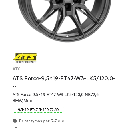
ATS
ATS Force-9,5×19-ET47-W3-LK5/120,0-
…
ATS Force-9,5×19-ET47-W3-LK5/120,0-NB72,6-
BMW,Mini
9.5
x
19
ET
47
5
x
120
72.60
Pristatymas per 5-7 d.d.