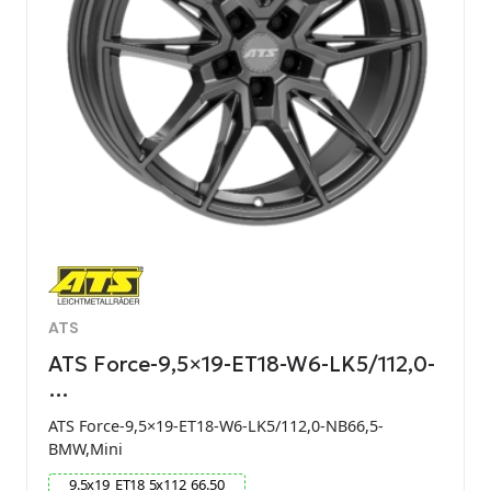
ATS
ATS Force-9,5×19-ET18-W6-LK5/112,0-
…
ATS Force-9,5×19-ET18-W6-LK5/112,0-NB66,5-
BMW,Mini
9.5
x
19
ET
18
5
x
112
66.50