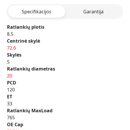
MATT
Specifikacijos
Garantija
BLACK
Ratlankių plotis
8.5
Centrinė skylė
72.6
Skylės
5
Ratlankių diametras
20
PCD
120
ET
33
Ratlankių MaxLoad
765
OE Cap