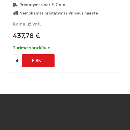
Pristatymas per 5-7 d.d.
Nemokamas pristatymas Vilniaus mieste
Kaina už vnt.
437,78
€
Turime sandėlyje
4
PIRKTI