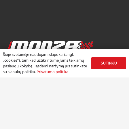
Šioje svetainėje naudojami slapukai (angl.
RATLANKIŲ CENTRAS
„cookies“), tam kad užtikrintume Jums teikiamų
SUTINKU
paslaugų kokybę. Tęsdami naršymą Jūs sutinkate
Ratlankių centras „Monza“ duris atvėrė 2002 metų rudenį.
su slapukų politika.
Privatumo politika
Džiaugiamės, kad daugiau nei 18 metų kauptą autoverslo
patirtį galime sėkmingai panaudoti, pristatydami žinomų
Europos lengvojo lydinio ratlankių gamintojų produkciją
Lietuvoje.
Meniu